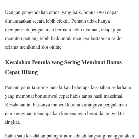
Dengan pengendalian emosi yang baik, bonus awal dapat
dimanfaatkan secara lebih efektif. Pemain tidak hanya
memperoleh pengalaman bermain lebih nyaman, tetapi juga
memiliki peluang lebih baik untuk menjaga kestabilan saldo
selama menikmati slot online.
Kesalahan Pemula yang Sering Membuat Bonus
Cepat Hilang
Pemain pemula sering melakukan beberapa kesalahan sederhana
yang membuat bonus awal cepat habis tanpa hasil maksimal.
Kesalahan ini biasanya muncul karena kurangnya pengalaman
dan keinginan mendapatkan kemenangan besar dalam waktu
singkat.
Salah satu kesalahan paling umum adalah langsung menggunakan