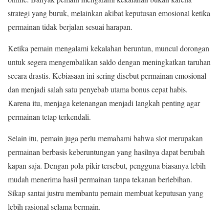
strategi yang buruk, melainkan akibat keputusan emosional ketika
permainan tidak berjalan sesuai harapan.
Ketika pemain mengalami kekalahan beruntun, muncul dorongan
untuk segera mengembalikan saldo dengan meningkatkan taruhan
secara drastis. Kebiasaan ini sering disebut permainan emosional
dan menjadi salah satu penyebab utama bonus cepat habis.
Karena itu, menjaga ketenangan menjadi langkah penting agar
permainan tetap terkendali.
Selain itu, pemain juga perlu memahami bahwa slot merupakan
permainan berbasis keberuntungan yang hasilnya dapat berubah
kapan saja. Dengan pola pikir tersebut, pengguna biasanya lebih
mudah menerima hasil permainan tanpa tekanan berlebihan.
Sikap santai justru membantu pemain membuat keputusan yang
lebih rasional selama bermain.