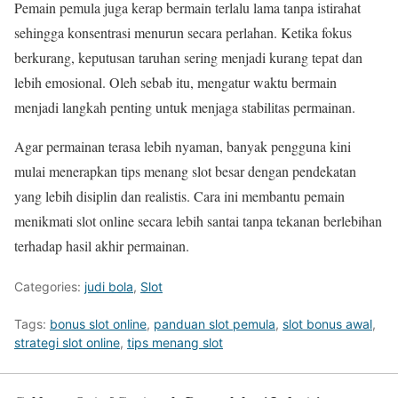
Pemain pemula juga kerap bermain terlalu lama tanpa istirahat
sehingga konsentrasi menurun secara perlahan. Ketika fokus
berkurang, keputusan taruhan sering menjadi kurang tepat dan
lebih emosional. Oleh sebab itu, mengatur waktu bermain
menjadi langkah penting untuk menjaga stabilitas permainan.
Agar permainan terasa lebih nyaman, banyak pengguna kini
mulai menerapkan tips menang slot besar dengan pendekatan
yang lebih disiplin dan realistis. Cara ini membantu pemain
menikmati slot online secara lebih santai tanpa tekanan berlebihan
terhadap hasil akhir permainan.
Categories:
judi bola
,
Slot
Tags:
bonus slot online
,
panduan slot pemula
,
slot bonus awal
,
strategi slot online
,
tips menang slot