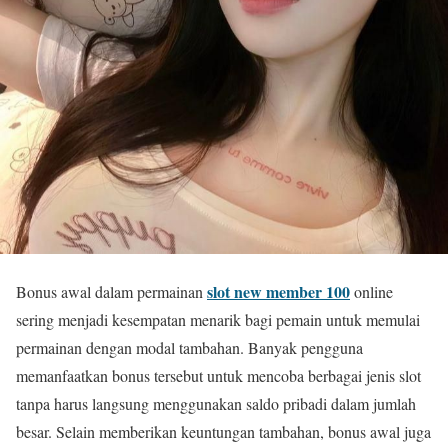
slot new member 100
Bonus awal dalam permainan
online
sering menjadi kesempatan menarik bagi pemain untuk memulai
permainan dengan modal tambahan. Banyak pengguna
memanfaatkan bonus tersebut untuk mencoba berbagai jenis slot
tanpa harus langsung menggunakan saldo pribadi dalam jumlah
besar. Selain memberikan keuntungan tambahan, bonus awal juga