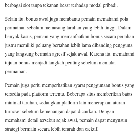
berbagai slot tanpa tekanan besar terhadap modal pribadi.
Selain itu, bonus awal juga membantu pemain memahami pola
permainan sebelum memasang taruhan yang lebih tinggi. Dalam
banyak kasus, pemain yang memanfaatkan bonus secara perlahan
justru memiliki peluang bertahan lebih lama dibanding pengguna
yang langsung bermain agresif sejak awal. Karena itu, memahami
tujuan bonus menjadi langkah penting sebelum memulai
permainan.
Pemain juga perlu memperhatikan syarat penggunaan bonus yang
tersedia pada platform tertentu. Beberapa situs memberikan batas
minimal taruhan, sedangkan platform lain menerapkan aturan
turnover sebelum kemenangan dapat dicairkan. Dengan
memahami detail tersebut sejak awal, pemain dapat menyusun
strategi bermain secara lebih terarah dan efektif.