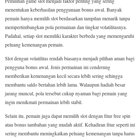
Pemilihan game slot menjadi faktor penting yang sering
menentukan keberhasilan penggunaan bonus awal. Banyak
pemain hanya memilih slot berdasarkan tampilan menarik tanpa
mempertimbangkan pola permainan dan tingkat volatilitasnya.
Padahal, setiap slot memiliki karakter berbeda yang memengaruhi
peluang kemenangan pemain.
Slot dengan volatilitas rendah biasanya menjadi pilihan aman bagi
pengguna bonus awal. Jenis permainan ini cenderung
memberikan kemenangan kecil secara lebih sering sehingga
membantu saldo bertahan lebih lama. Walaupun hadiah besar
jarang muncul, pola tersebut cukup nyaman bagi pemain yang
ingin menikmati permainan lebih stabil.
Selain itu, pemain juga dapat memilih slot dengan fitur free spin
atau bonus tambahan yang mudah aktif. Kehadiran fitur seperti ini
sering membantu meningkatkan peluang kemenangan tanpa harus