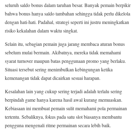
seluruh saldo bonus dalam taruhan besar. Banyak pemain berpikir
bahwa bonus hanya saldo tambahan sehingga tidak perlu dikelola
dengan hati-hati. Padahal, strategi seperti ini justru meningkatkan
risiko kekalahan dalam waktu singkat.
Selain itu, sebagian pemain juga jarang membaca aturan bonus
sebelum mulai bermain. Akibatnya, mereka tidak memahami
syarat turnover maupun batas penggunaan promo yang berlaku.
Situasi tersebut sering menimbulkan kebingungan ketika
kemenangan tidak dapat dicairkan sesuai harapan.
Kesalahan lain yang cukup sering terjadi adalah terlalu sering
berpindah game hanya karena hasil awal kurang memuaskan.
Kebiasaan ini membuat pemain sulit memahami pola permainan
tertentu. Sebaliknya, fokus pada satu slot biasanya membantu
pengguna mengenali ritme permainan secara lebih baik.