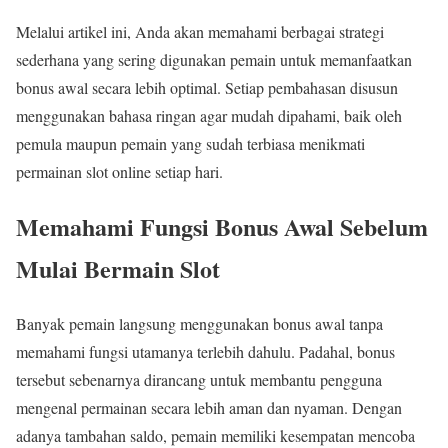
Melalui artikel ini, Anda akan memahami berbagai strategi
sederhana yang sering digunakan pemain untuk memanfaatkan
bonus awal secara lebih optimal. Setiap pembahasan disusun
menggunakan bahasa ringan agar mudah dipahami, baik oleh
pemula maupun pemain yang sudah terbiasa menikmati
permainan slot online setiap hari.
Memahami Fungsi Bonus Awal Sebelum
Mulai Bermain Slot
Banyak pemain langsung menggunakan bonus awal tanpa
memahami fungsi utamanya terlebih dahulu. Padahal, bonus
tersebut sebenarnya dirancang untuk membantu pengguna
mengenal permainan secara lebih aman dan nyaman. Dengan
adanya tambahan saldo, pemain memiliki kesempatan mencoba