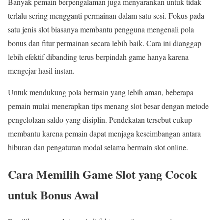
Banyak pemain berpengalaman juga menyarankan untuk tidak
terlalu sering mengganti permainan dalam satu sesi. Fokus pada
satu jenis slot biasanya membantu pengguna mengenali pola
bonus dan fitur permainan secara lebih baik. Cara ini dianggap
lebih efektif dibanding terus berpindah game hanya karena
mengejar hasil instan.
Untuk mendukung pola bermain yang lebih aman, beberapa
pemain mulai menerapkan tips menang slot besar dengan metode
pengelolaan saldo yang disiplin. Pendekatan tersebut cukup
membantu karena pemain dapat menjaga keseimbangan antara
hiburan dan pengaturan modal selama bermain slot online.
Cara Memilih Game Slot yang Cocok
untuk Bonus Awal