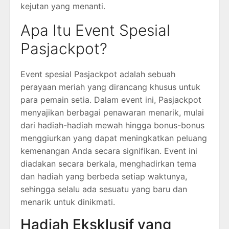
kejutan yang menanti.
Apa Itu Event Spesial
Pasjackpot?
Event spesial Pasjackpot adalah sebuah
perayaan meriah yang dirancang khusus untuk
para pemain setia. Dalam event ini, Pasjackpot
menyajikan berbagai penawaran menarik, mulai
dari hadiah-hadiah mewah hingga bonus-bonus
menggiurkan yang dapat meningkatkan peluang
kemenangan Anda secara signifikan. Event ini
diadakan secara berkala, menghadirkan tema
dan hadiah yang berbeda setiap waktunya,
sehingga selalu ada sesuatu yang baru dan
menarik untuk dinikmati.
Hadiah Eksklusif yang