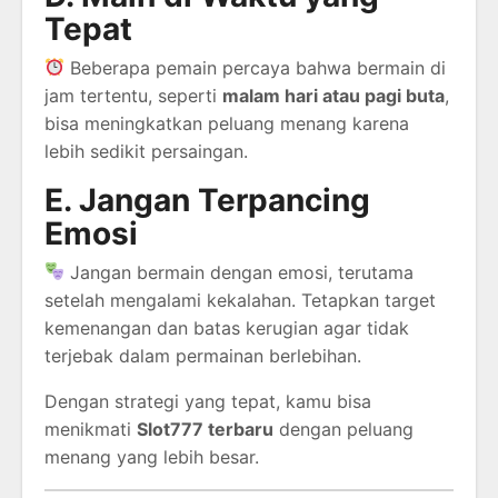
Tepat
Beberapa pemain percaya bahwa bermain di
jam tertentu, seperti
malam hari atau pagi buta
,
bisa meningkatkan peluang menang karena
lebih sedikit persaingan.
E. Jangan Terpancing
Emosi
Jangan bermain dengan emosi, terutama
setelah mengalami kekalahan. Tetapkan target
kemenangan dan batas kerugian agar tidak
terjebak dalam permainan berlebihan.
Dengan strategi yang tepat, kamu bisa
menikmati
Slot777 terbaru
dengan peluang
menang yang lebih besar.