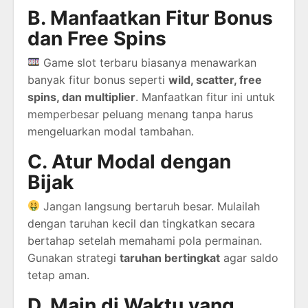
B. Manfaatkan Fitur Bonus
dan Free Spins
Game slot terbaru biasanya menawarkan
banyak fitur bonus seperti
wild, scatter, free
spins, dan multiplier
. Manfaatkan fitur ini untuk
memperbesar peluang menang tanpa harus
mengeluarkan modal tambahan.
C. Atur Modal dengan
Bijak
Jangan langsung bertaruh besar. Mulailah
dengan taruhan kecil dan tingkatkan secara
bertahap setelah memahami pola permainan.
Gunakan strategi
taruhan bertingkat
agar saldo
tetap aman.
D. Main di Waktu yang