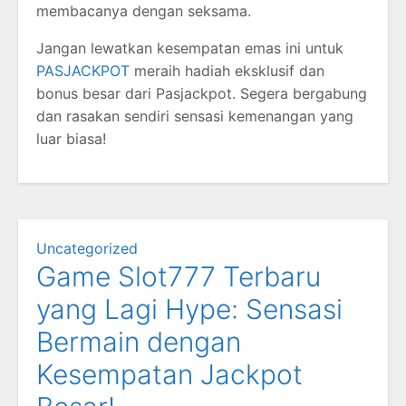
membacanya dengan seksama.
Jangan lewatkan kesempatan emas ini untuk
PASJACKPOT
meraih hadiah eksklusif dan
bonus besar dari Pasjackpot. Segera bergabung
dan rasakan sendiri sensasi kemenangan yang
luar biasa!
Uncategorized
Game Slot777 Terbaru
yang Lagi Hype: Sensasi
Bermain dengan
Kesempatan Jackpot