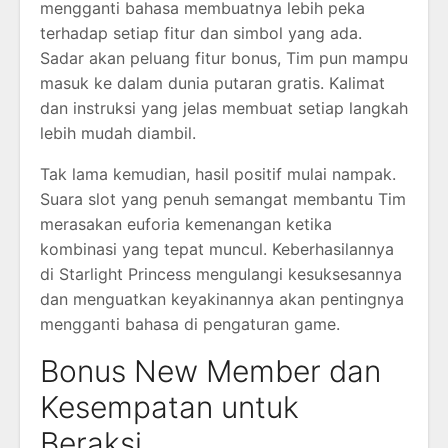
mengganti bahasa membuatnya lebih peka
terhadap setiap fitur dan simbol yang ada.
Sadar akan peluang fitur bonus, Tim pun mampu
masuk ke dalam dunia putaran gratis. Kalimat
dan instruksi yang jelas membuat setiap langkah
lebih mudah diambil.
Tak lama kemudian, hasil positif mulai nampak.
Suara slot yang penuh semangat membantu Tim
merasakan euforia kemenangan ketika
kombinasi yang tepat muncul. Keberhasilannya
di Starlight Princess mengulangi kesuksesannya
dan menguatkan keyakinannya akan pentingnya
mengganti bahasa di pengaturan game.
Bonus New Member dan
Kesempatan untuk
Beraksi