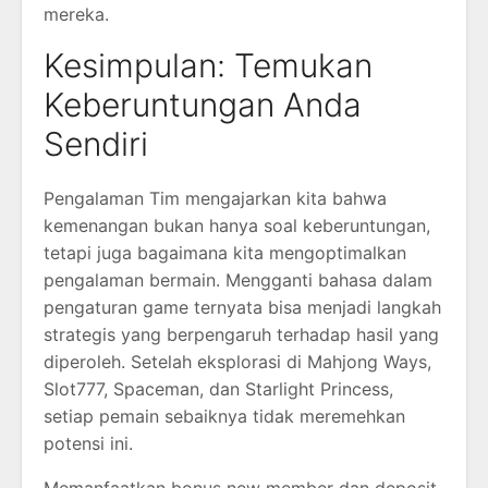
mereka.
Kesimpulan: Temukan
Keberuntungan Anda
Sendiri
Pengalaman Tim mengajarkan kita bahwa
kemenangan bukan hanya soal keberuntungan,
tetapi juga bagaimana kita mengoptimalkan
pengalaman bermain. Mengganti bahasa dalam
pengaturan game ternyata bisa menjadi langkah
strategis yang berpengaruh terhadap hasil yang
diperoleh. Setelah eksplorasi di Mahjong Ways,
Slot777, Spaceman, dan Starlight Princess,
setiap pemain sebaiknya tidak meremehkan
potensi ini.
Memanfaatkan bonus new member dan deposit