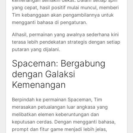
yang cepat, hasil positif mulai muncul, memberi
Tim kebanggaan akan pengambilannya untuk
mengganti bahasa di pengaturan.
Alhasil, permainan yang awalnya sederhana kini
terasa lebih pendekatan strategis dengan setiap
putaran yang dijalani.
Spaceman: Bergabung
dengan Galaksi
Kemenangan
Berpindah ke permainan Spaceman, Tim
merasakan petualangan luar angkasa yang
melibatkan elemen keberuntungan dan
keputusan cerdas. Dengan mengganti bahasa,
prompt dan fitur game menjadi lebih jelas,