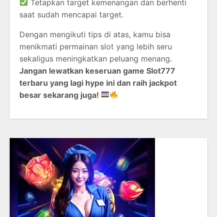
Tetapkan target kemenangan dan berhenti
saat sudah mencapai target.
Dengan mengikuti tips di atas, kamu bisa
menikmati permainan slot yang lebih seru
sekaligus meningkatkan peluang menang.
Jangan lewatkan keseruan game Slot777
terbaru yang lagi hype ini dan raih jackpot
besar sekarang juga!