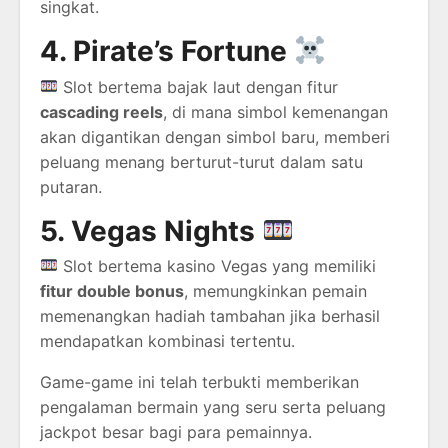
singkat.
4. Pirate’s Fortune
Slot bertema bajak laut dengan fitur
cascading reels
, di mana simbol kemenangan
akan digantikan dengan simbol baru, memberi
peluang menang berturut-turut dalam satu
putaran.
5. Vegas Nights
Slot bertema kasino Vegas yang memiliki
fitur double bonus
, memungkinkan pemain
memenangkan hadiah tambahan jika berhasil
mendapatkan kombinasi tertentu.
Game-game ini telah terbukti memberikan
pengalaman bermain yang seru serta peluang
jackpot besar bagi para pemainnya.