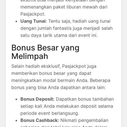
memenangkan paket liburan mewah dari
Pasjackpot.
Uang Tunai:
Tentu saja, hadiah uang tunai
dengan jumlah fantastis juga menjadi salah
satu daya tarik utama dari event ini.
Bonus Besar yang
Melimpah
Selain hadiah eksklusif, Pasjackpot juga
memberikan bonus besar yang dapat
meningkatkan modal bermain Anda. Beberapa
bonus yang bisa Anda dapatkan antara lain:
Bonus Deposit:
Dapatkan bonus tambahan
setiap kali Anda melakukan deposit selama
periode event berlangsung.
Bonus Cashback:
Nikmati pengembalian