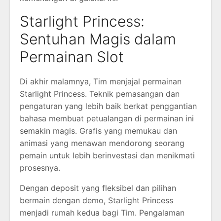
Starlight Princess:
Sentuhan Magis dalam
Permainan Slot
Di akhir malamnya, Tim menjajal permainan
Starlight Princess. Teknik pemasangan dan
pengaturan yang lebih baik berkat penggantian
bahasa membuat petualangan di permainan ini
semakin magis. Grafis yang memukau dan
animasi yang menawan mendorong seorang
pemain untuk lebih berinvestasi dan menikmati
prosesnya.
Dengan deposit yang fleksibel dan pilihan
bermain dengan demo, Starlight Princess
menjadi rumah kedua bagi Tim. Pengalaman