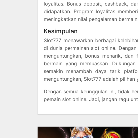
loyalitas. Bonus deposit, cashback, 
didapatkan. Program loyalitas member
meningkatkan nilai pengalaman bermain
Kesimpulan
Slot777 menawarkan berbagai kelebiha
di dunia permainan slot online. Denga
menguntungkan, bonus menarik, dan 
bermain yang memuaskan. Dukungan 
semakin menambah daya tarik platfo
menguntungkan, Slot777 adalah pilihan 
Dengan semua keunggulan ini, tidak hera
pemain slot online. Jadi, jangan ragu u