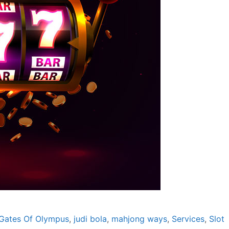
Gates Of Olympus
,
judi bola
,
mahjong ways
,
Services
,
Slot