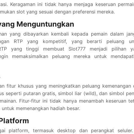
orasi. Keragaman ini tidak hanya menjaga keseruan perma
ukan slot yang sesuai dengan preferensi mereka.
) yang Menguntungkan
ruhan yang dibayarkan kembali kepada pemain dalam jan
engan RTP yang kompetitif, yang berarti peluang un
RTP yang tinggi membuat Slot777 menjadi pilihan y
ngin memaksimalkan peluang mereka untuk mendapat
s
an fitur khusus yang meningkatkan peluang kemenangan 
seperti putaran gratis, simbol liar (wild), dan simbol pe
rmainan. Fitur-fitur ini tidak hanya menambah keseruan te
 untuk memenangkan hadiah besar.
Platform
ai platform, termasuk desktop dan perangkat seluler. 