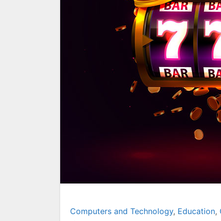
Computers and Technology
,
Education
,