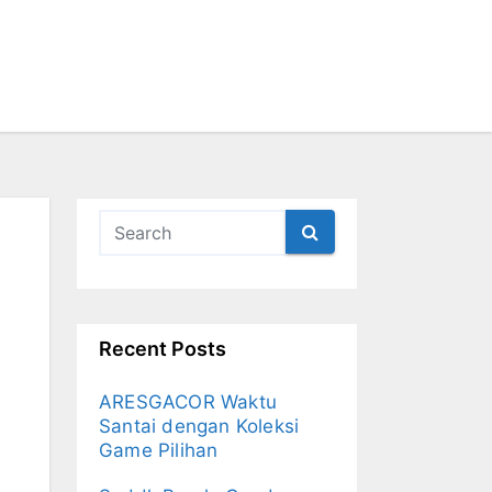
Recent Posts
ARESGACOR Waktu
Santai dengan Koleksi
Game Pilihan