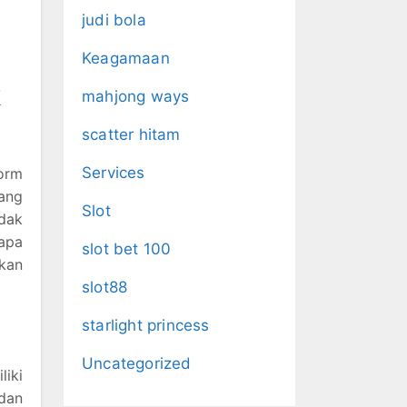
judi bola
Keagamaan
k
mahjong ways
scatter hitam
Services
orm
yang
Slot
dak
apa
slot bet 100
kan
slot88
starlight princess
Uncategorized
liki
 dan