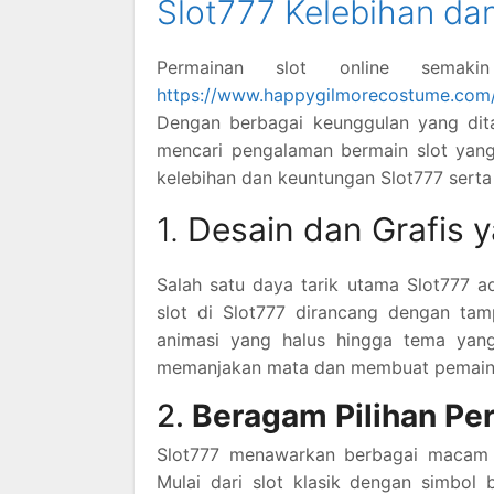
Slot777 Kelebihan da
Permainan slot online semak
https://www.happygilmorecostume.com
Dengan berbagai keunggulan yang dita
mencari pengalaman bermain slot yan
kelebihan dan keuntungan Slot777 serta
1.
Desain dan Grafis 
Salah satu daya tarik utama Slot777 
slot di Slot777 dirancang dengan tamp
animasi yang halus hingga tema yan
memanjakan mata dan membuat pemain 
2.
Beragam Pilihan Pe
Slot777 menawarkan berbagai macam 
Mulai dari slot klasik dengan simbol