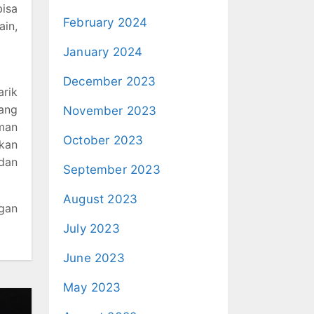
bisa
February 2024
in,
January 2024
December 2023
rik
yang
November 2023
man
October 2023
kan
dan
September 2023
August 2023
ngan
July 2023
June 2023
May 2023