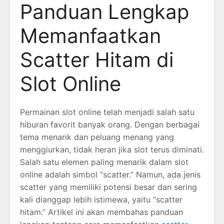
Panduan Lengkap
Memanfaatkan
Scatter Hitam di
Slot Online
Permainan slot online telah menjadi salah satu
hiburan favorit banyak orang. Dengan berbagai
tema menarik dan peluang menang yang
menggiurkan, tidak heran jika slot terus diminati.
Salah satu elemen paling menarik dalam slot
online adalah simbol “scatter.” Namun, ada jenis
scatter yang memiliki potensi besar dan sering
kali dianggap lebih istimewa, yaitu “scatter
hitam.” Artikel ini akan membahas panduan