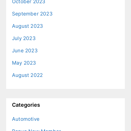
October 2023
September 2023
August 2023
July 2023
June 2023
May 2023
August 2022
Categories
Automotive