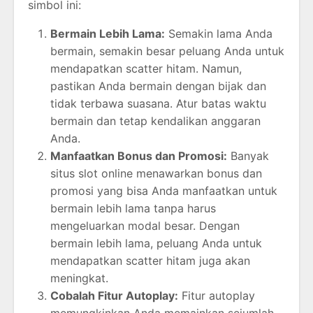
simbol ini:
Bermain Lebih Lama:
Semakin lama Anda
bermain, semakin besar peluang Anda untuk
mendapatkan scatter hitam. Namun,
pastikan Anda bermain dengan bijak dan
tidak terbawa suasana. Atur batas waktu
bermain dan tetap kendalikan anggaran
Anda.
Manfaatkan Bonus dan Promosi:
Banyak
situs slot online menawarkan bonus dan
promosi yang bisa Anda manfaatkan untuk
bermain lebih lama tanpa harus
mengeluarkan modal besar. Dengan
bermain lebih lama, peluang Anda untuk
mendapatkan scatter hitam juga akan
meningkat.
Cobalah Fitur Autoplay:
Fitur autoplay