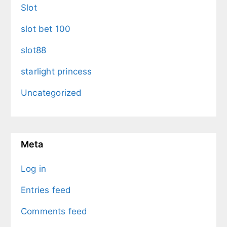
Slot
slot bet 100
slot88
starlight princess
Uncategorized
Meta
Log in
Entries feed
Comments feed