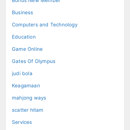
Bonus New Member
Business
Computers and Technology
Education
Game Online
Gates Of Olympus
judi bola
Keagamaan
mahjong ways
scatter hitam
Services