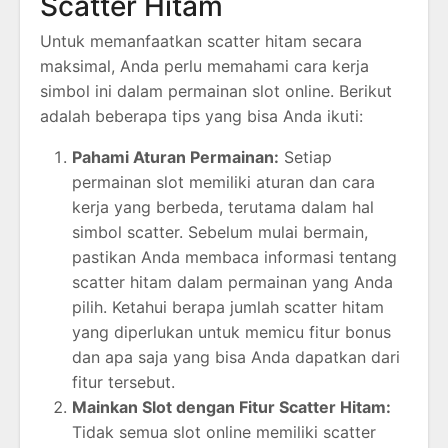
Scatter Hitam
Untuk memanfaatkan scatter hitam secara
maksimal, Anda perlu memahami cara kerja
simbol ini dalam permainan slot online. Berikut
adalah beberapa tips yang bisa Anda ikuti:
Pahami Aturan Permainan:
Setiap
permainan slot memiliki aturan dan cara
kerja yang berbeda, terutama dalam hal
simbol scatter. Sebelum mulai bermain,
pastikan Anda membaca informasi tentang
scatter hitam dalam permainan yang Anda
pilih. Ketahui berapa jumlah scatter hitam
yang diperlukan untuk memicu fitur bonus
dan apa saja yang bisa Anda dapatkan dari
fitur tersebut.
Mainkan Slot dengan Fitur Scatter Hitam:
Tidak semua slot online memiliki scatter