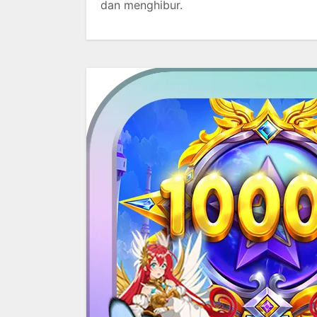
dan menghibur.