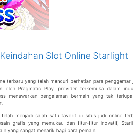
eindahan Slot Online Starlight
line terbaru yang telah mencuri perhatian para penggemar 
n oleh Pragmatic Play, provider terkemuka dalam indus
incess menawarkan pengalaman bermain yang tak terlupa
t.
 telah menjadi salah satu favorit di situs judi online ter
in grafis yang memukau dan fitur-fitur inovatif, Starl
in yang sangat menarik bagi para pemain.