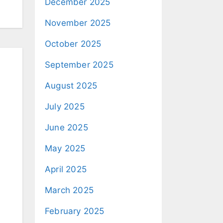
December 2025
November 2025
October 2025
September 2025
August 2025
July 2025
June 2025
May 2025
April 2025
March 2025
February 2025