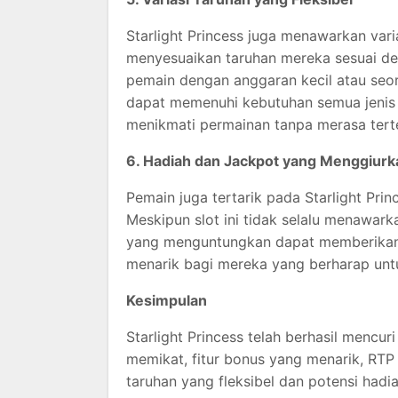
Starlight Princess juga menawarkan var
menyesuaikan taruhan mereka sesuai d
pemain dengan anggaran kecil atau seora
dapat memenuhi kebutuhan semua jenis 
menikmati permainan tanpa merasa terte
6. Hadiah dan Jackpot yang Menggiurk
Pemain juga tertarik pada Starlight Pri
Meskipun slot ini tidak selalu menawarka
yang menguntungkan dapat memberikan 
menarik bagi mereka yang berharap unt
Kesimpulan
Starlight Princess telah berhasil mencu
memikat, fitur bonus yang menarik, RT
taruhan yang fleksibel dan potensi ha