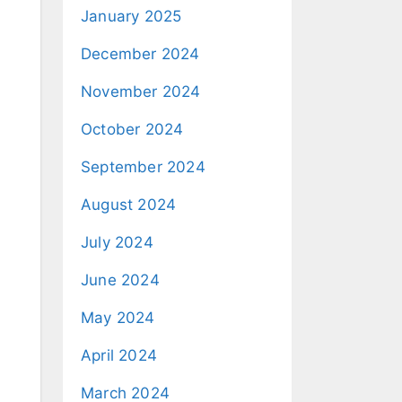
January 2025
December 2024
November 2024
October 2024
September 2024
August 2024
July 2024
June 2024
May 2024
April 2024
March 2024