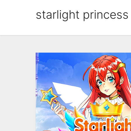
Skip
starlight princess
to
content