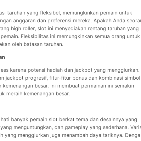
iasi taruhan yang fleksibel, memungkinkan pemain untuk
engan anggaran dan preferensi mereka. Apakah Anda seora
ng high roller, slot ini menyediakan rentang taruhan yang
pemain. Fleksibilitas ini memungkinkan semua orang untuk
kan oleh batasan taruhan.
an
ncess karena potensi hadiah dan jackpot yang menggiurkan.
n jackpot progresif, fitur-fitur bonus dan kombinasi simbol
kemenangan besar. Ini membuat permainan ini semakin
uk meraih kemenangan besar.
ri hati banyak pemain slot berkat tema dan desainnya yang
P yang menguntungkan, dan gameplay yang sederhana. Varia
diah yang menggiurkan juga menambah daya tariknya. Denga