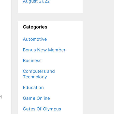
August 2022
Categories
Automotive
Bonus New Member
Business
Computers and
Technology
Education
i
Game Online
Gates Of Olympus