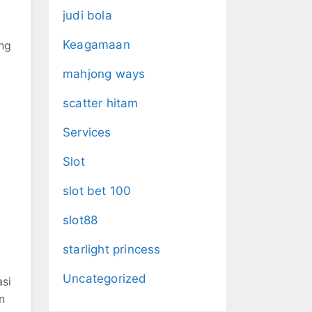
judi bola
Keagamaan
ng
mahjong ways
scatter hitam
Services
Slot
slot bet 100
slot88
starlight princess
Uncategorized
si
n