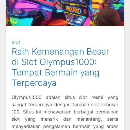
Slot
Raih Kemenangan Besar
di Slot Olympus1000:
Tempat Bermain yang
Terpercaya
Olympus1000 adalah situs slot resmi yang
sangat terpercaya dengan taruhan slot sebesar
100. Situs ini menawarkan berbagai permainan
slot yang menarik dan menantang, serta
menyediakan pengalaman bermain yang aman