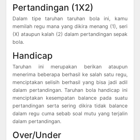
Pertandingan (1X2)
Dalam tipe taruhan taruhan bola ini, kamu
memilah regu mana yang dikira menang (1), seri
(X) ataupun kalah (2) dalam pertandingan sepak
bola.
Handicap
Taruhan ini merupakan berikan ataupun
menerima beberapa berhasil ke salah satu regu,
menciptakan selisih berhasil yang bisa jadi adil
dalam pertandingan. Taruhan bola handicap ini
menciptakan kesempatan balance pada suatu
pertandingan serta sering dikira tidak balance
dalam regu cuma sebab soal mutu yang terjalin
dalam pertandingan.
Over/Under