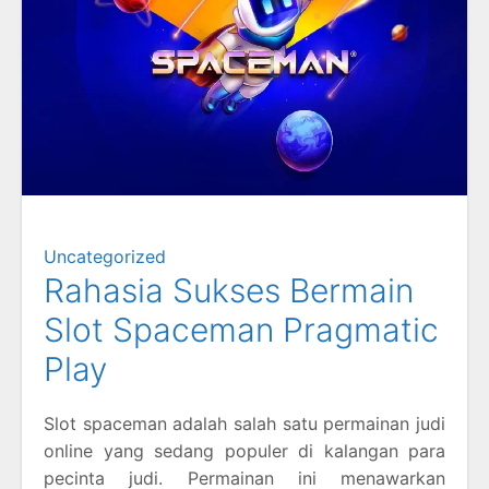
Uncategorized
Rahasia Sukses Bermain
Slot Spaceman Pragmatic
Play
Slot spaceman adalah salah satu permainan judi
online yang sedang populer di kalangan para
pecinta judi. Permainan ini menawarkan