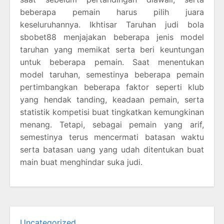
beberapa pemain harus pilih juara
keseluruhannya. Ikhtisar Taruhan judi bola
sbobet88 menjajakan beberapa jenis model
taruhan yang memikat serta beri keuntungan
untuk beberapa pemain. Saat menentukan
model taruhan, semestinya beberapa pemain
pertimbangkan beberapa faktor seperti klub
yang hendak tanding, keadaan pemain, serta
statistik kompetisi buat tingkatkan kemungkinan
menang. Tetapi, sebagai pemain yang arif,
semestinya terus mencermati batasan waktu
serta batasan uang yang udah ditentukan buat
main buat menghindar suka judi.
Uncategorized