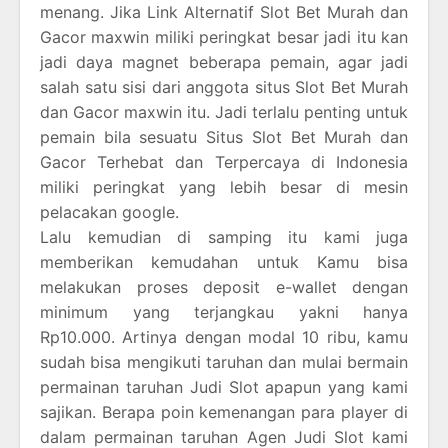
menang. Jika Link Alternatif Slot Bet Murah dan
Gacor maxwin miliki peringkat besar jadi itu kan
jadi daya magnet beberapa pemain, agar jadi
salah satu sisi dari anggota situs Slot Bet Murah
dan Gacor maxwin itu. Jadi terlalu penting untuk
pemain bila sesuatu Situs Slot Bet Murah dan
Gacor Terhebat dan Terpercaya di Indonesia
miliki peringkat yang lebih besar di mesin
pelacakan google.
Lalu kemudian di samping itu kami juga
memberikan kemudahan untuk Kamu bisa
melakukan proses deposit e-wallet dengan
minimum yang terjangkau yakni hanya
Rp10.000. Artinya dengan modal 10 ribu, kamu
sudah bisa mengikuti taruhan dan mulai bermain
permainan taruhan Judi Slot apapun yang kami
sajikan. Berapa poin kemenangan para player di
dalam permainan taruhan Agen Judi Slot kami