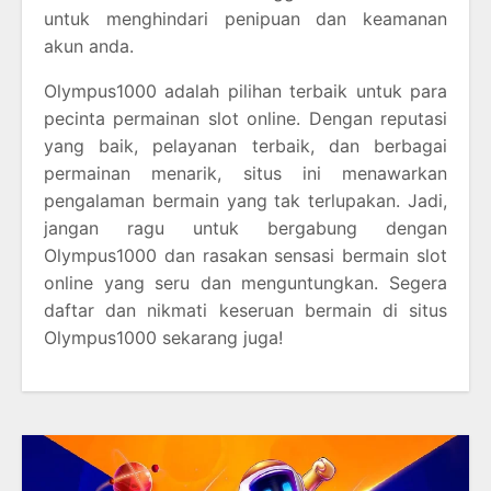
untuk menghindari penipuan dan keamanan
akun anda.
Olympus1000 adalah pilihan terbaik untuk para
pecinta permainan slot online. Dengan reputasi
yang baik, pelayanan terbaik, dan berbagai
permainan menarik, situs ini menawarkan
pengalaman bermain yang tak terlupakan. Jadi,
jangan ragu untuk bergabung dengan
Olympus1000 dan rasakan sensasi bermain slot
online yang seru dan menguntungkan. Segera
daftar dan nikmati keseruan bermain di situs
Olympus1000 sekarang juga!