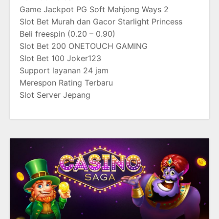
Game Jackpot PG Soft Mahjong Ways 2
Slot Bet Murah dan Gacor Starlight Princess
Beli freespin (0.20 – 0.90)
Slot Bet 200 ONETOUCH GAMING
Slot Bet 100 Joker123
Support layanan 24 jam
Merespon Rating Terbaru
Slot Server Jepang