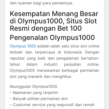
dan nyaman bagi para pemainnya.
Kesempatan Menang Besar
di Olympus1000, Situs Slot
Resmi dengan Bet 100
Pengenalan Olympus1000
Olympus 1000
adalah salah satu situs slot online
terbaik dan terpercaya di Indonesia. Dengan
reputasi yang baik dan pengalaman bertahun-
tahun dalam industri perjudian online,
Olympus1000 menawarkan berbagai permainan
slot yang menarik dan menghibur.
Keunggulan Olympus1000
– Keamanan yang terjamin
– Banyak pilihan permainan slot
– Customer service yang responsif dan ramah