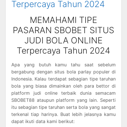
Terpercaya Tahun 2024
MEMAHAMI TIPE
PASARAN SBOBET SITUS
JUDI BOLA ONLINE
Terpercaya Tahun 2024
Apa yang butuh kamu tahu saat sebelum
bergabung dengan situs bola parlay populer di
Indonesia. Kalau terdapat sebagian tipe taruhan
bola yang biasa dimainkan oleh para bettor di
platform judi online terbaik dunia semacam
SBOBET88 ataupun platform yang lain. Seperti
itu sebagian tipe taruhan serta bola yang sangat
terkenal tiap harinya. Buat lebih jelasnya kamu
dapat ikuti data kami berikut: