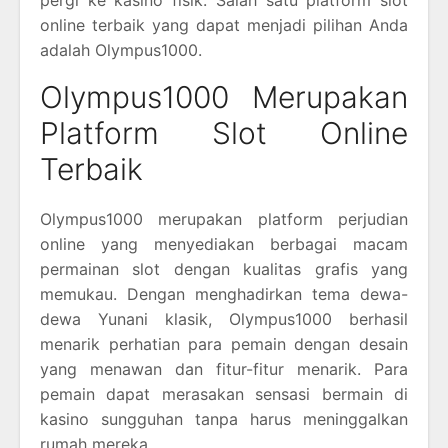
pergi ke kasino fisik. Salah satu platform slot
online terbaik yang dapat menjadi pilihan Anda
adalah Olympus1000.
Olympus1000 Merupakan
Platform Slot Online
Terbaik
Olympus1000 merupakan platform perjudian
online yang menyediakan berbagai macam
permainan slot dengan kualitas grafis yang
memukau. Dengan menghadirkan tema dewa-
dewa Yunani klasik, Olympus1000 berhasil
menarik perhatian para pemain dengan desain
yang menawan dan fitur-fitur menarik. Para
pemain dapat merasakan sensasi bermain di
kasino sungguhan tanpa harus meninggalkan
rumah mereka.