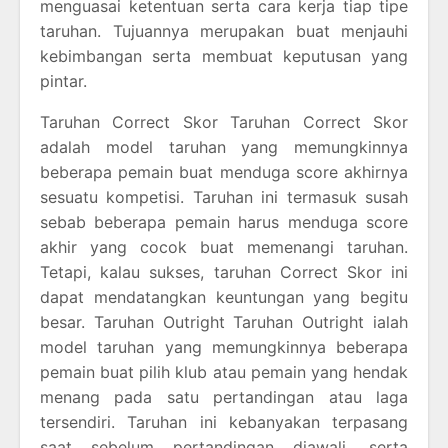
menguasai ketentuan serta cara kerja tiap tipe
taruhan. Tujuannya merupakan buat menjauhi
kebimbangan serta membuat keputusan yang
pintar.
Taruhan Correct Skor Taruhan Correct Skor
adalah model taruhan yang memungkinnya
beberapa pemain buat menduga score akhirnya
sesuatu kompetisi. Taruhan ini termasuk susah
sebab beberapa pemain harus menduga score
akhir yang cocok buat memenangi taruhan.
Tetapi, kalau sukses, taruhan Correct Skor ini
dapat mendatangkan keuntungan yang begitu
besar. Taruhan Outright Taruhan Outright ialah
model taruhan yang memungkinnya beberapa
pemain buat pilih klub atau pemain yang hendak
menang pada satu pertandingan atau laga
tersendiri. Taruhan ini kebanyakan terpasang
saat sebelum pertandingan diawali, serta