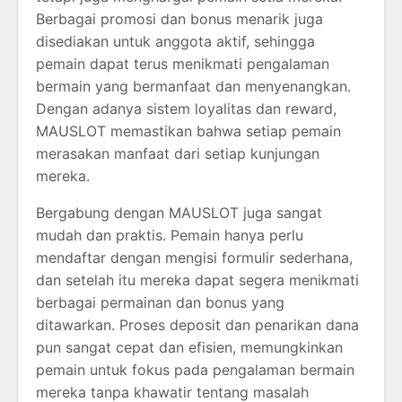
Berbagai promosi dan bonus menarik juga
disediakan untuk anggota aktif, sehingga
pemain dapat terus menikmati pengalaman
bermain yang bermanfaat dan menyenangkan.
Dengan adanya sistem loyalitas dan reward,
MAUSLOT memastikan bahwa setiap pemain
merasakan manfaat dari setiap kunjungan
mereka.
Bergabung dengan MAUSLOT juga sangat
mudah dan praktis. Pemain hanya perlu
mendaftar dengan mengisi formulir sederhana,
dan setelah itu mereka dapat segera menikmati
berbagai permainan dan bonus yang
ditawarkan. Proses deposit dan penarikan dana
pun sangat cepat dan efisien, memungkinkan
pemain untuk fokus pada pengalaman bermain
mereka tanpa khawatir tentang masalah