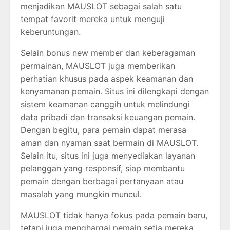
menjadikan MAUSLOT sebagai salah satu
tempat favorit mereka untuk menguji
keberuntungan.
Selain bonus new member dan keberagaman
permainan, MAUSLOT juga memberikan
perhatian khusus pada aspek keamanan dan
kenyamanan pemain. Situs ini dilengkapi dengan
sistem keamanan canggih untuk melindungi
data pribadi dan transaksi keuangan pemain.
Dengan begitu, para pemain dapat merasa
aman dan nyaman saat bermain di MAUSLOT.
Selain itu, situs ini juga menyediakan layanan
pelanggan yang responsif, siap membantu
pemain dengan berbagai pertanyaan atau
masalah yang mungkin muncul.
MAUSLOT tidak hanya fokus pada pemain baru,
tetapi juga menghargai pemain setia mereka.