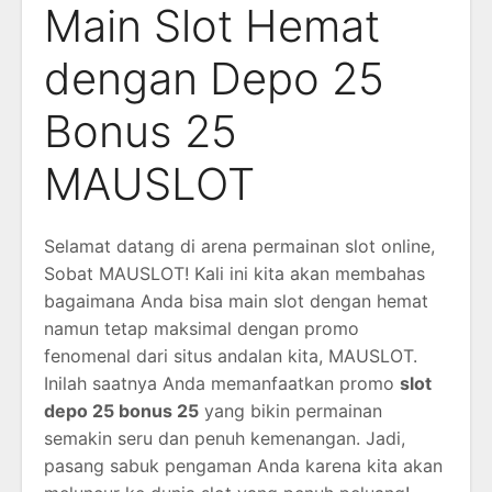
Main Slot Hemat
dengan Depo 25
Bonus 25
MAUSLOT
Selamat datang di arena permainan slot online,
Sobat MAUSLOT! Kali ini kita akan membahas
bagaimana Anda bisa main slot dengan hemat
namun tetap maksimal dengan promo
fenomenal dari situs andalan kita, MAUSLOT.
Inilah saatnya Anda memanfaatkan promo
slot
depo 25 bonus 25
yang bikin permainan
semakin seru dan penuh kemenangan. Jadi,
pasang sabuk pengaman Anda karena kita akan