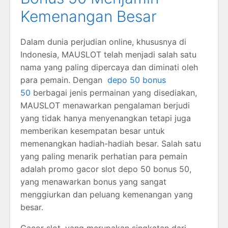
Kemenangan Besar
Dalam dunia perjudian online, khususnya di
Indonesia, MAUSLOT telah menjadi salah satu
nama yang paling dipercaya dan diminati oleh
para pemain. Dengan
depo 50 bonus
50
berbagai jenis permainan yang disediakan,
MAUSLOT menawarkan pengalaman berjudi
yang tidak hanya menyenangkan tetapi juga
memberikan kesempatan besar untuk
memenangkan hadiah-hadiah besar. Salah satu
yang paling menarik perhatian para pemain
adalah promo gacor slot depo 50 bonus 50,
yang menawarkan bonus yang sangat
menggiurkan dan peluang kemenangan yang
besar.