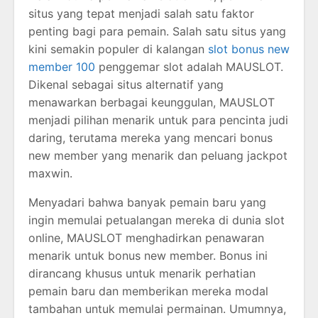
situs yang tepat menjadi salah satu faktor
penting bagi para pemain. Salah satu situs yang
kini semakin populer di kalangan
slot bonus new
member 100
penggemar slot adalah MAUSLOT.
Dikenal sebagai situs alternatif yang
menawarkan berbagai keunggulan, MAUSLOT
menjadi pilihan menarik untuk para pencinta judi
daring, terutama mereka yang mencari bonus
new member yang menarik dan peluang jackpot
maxwin.
Menyadari bahwa banyak pemain baru yang
ingin memulai petualangan mereka di dunia slot
online, MAUSLOT menghadirkan penawaran
menarik untuk bonus new member. Bonus ini
dirancang khusus untuk menarik perhatian
pemain baru dan memberikan mereka modal
tambahan untuk memulai permainan. Umumnya,