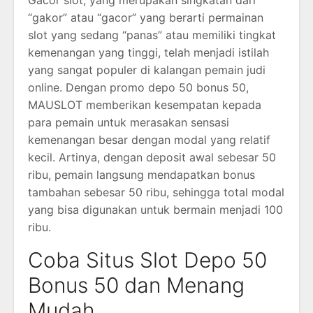
Gacor slot, yang merupakan singkatan dari
“gakor” atau “gacor” yang berarti permainan
slot yang sedang “panas” atau memiliki tingkat
kemenangan yang tinggi, telah menjadi istilah
yang sangat populer di kalangan pemain judi
online. Dengan promo depo 50 bonus 50,
MAUSLOT memberikan kesempatan kepada
para pemain untuk merasakan sensasi
kemenangan besar dengan modal yang relatif
kecil. Artinya, dengan deposit awal sebesar 50
ribu, pemain langsung mendapatkan bonus
tambahan sebesar 50 ribu, sehingga total modal
yang bisa digunakan untuk bermain menjadi 100
ribu.
Coba Situs Slot Depo 50
Bonus 50 dan Menang
Mudah