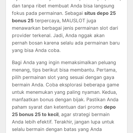
dan tanpa ribet membuat Anda bisa langsung
fokus pada permainan. Sebagai
situs depo 25
bonus 25
terpercaya, MAUSLOT juga
menawarkan berbagai jenis permainan slot dari
provider terkenal. Jadi, Anda nggak akan
pernah bosan karena selalu ada permainan baru
yang bisa Anda coba.
Bagi Anda yang ingin memaksimalkan peluang
menang, tips berikut bisa membantu. Pertama,
pilih permainan slot yang sesuai dengan gaya
bermain Anda. Coba eksplorasi beberapa game
untuk menemukan yang paling nyaman. Kedua,
manfaatkan bonus dengan bijak. Pastikan Anda
paham syarat dan ketentuan dari promo
depo
25 bonus 25 to kecil
, agar strategi bermain
Anda lebih efektif. Terakhir, jangan lupa untuk
selalu bermain dengan batas yang Anda