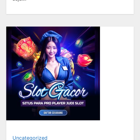
Uncategorized