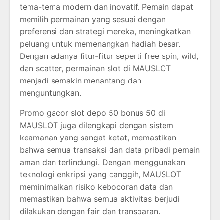
tema-tema modern dan inovatif. Pemain dapat
memilih permainan yang sesuai dengan
preferensi dan strategi mereka, meningkatkan
peluang untuk memenangkan hadiah besar.
Dengan adanya fitur-fitur seperti free spin, wild,
dan scatter, permainan slot di MAUSLOT
menjadi semakin menantang dan
menguntungkan.
Promo gacor slot depo 50 bonus 50 di
MAUSLOT juga dilengkapi dengan sistem
keamanan yang sangat ketat, memastikan
bahwa semua transaksi dan data pribadi pemain
aman dan terlindungi. Dengan menggunakan
teknologi enkripsi yang canggih, MAUSLOT
meminimalkan risiko kebocoran data dan
memastikan bahwa semua aktivitas berjudi
dilakukan dengan fair dan transparan.