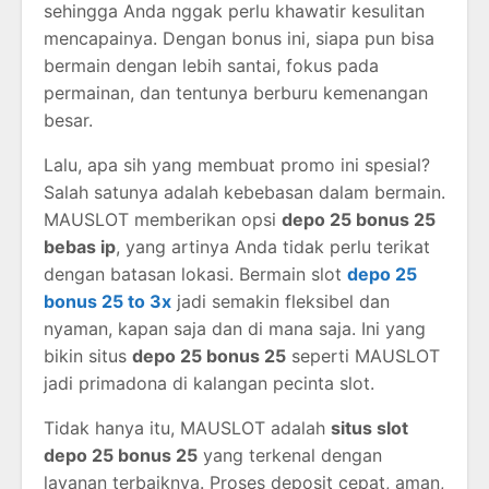
sehingga Anda nggak perlu khawatir kesulitan
mencapainya. Dengan bonus ini, siapa pun bisa
bermain dengan lebih santai, fokus pada
permainan, dan tentunya berburu kemenangan
besar.
Lalu, apa sih yang membuat promo ini spesial?
Salah satunya adalah kebebasan dalam bermain.
MAUSLOT memberikan opsi
depo 25 bonus 25
bebas ip
, yang artinya Anda tidak perlu terikat
dengan batasan lokasi. Bermain slot
depo 25
bonus 25 to 3x
jadi semakin fleksibel dan
nyaman, kapan saja dan di mana saja. Ini yang
bikin situs
depo 25 bonus 25
seperti MAUSLOT
jadi primadona di kalangan pecinta slot.
Tidak hanya itu, MAUSLOT adalah
situs slot
depo 25 bonus 25
yang terkenal dengan
layanan terbaiknya. Proses deposit cepat, aman,