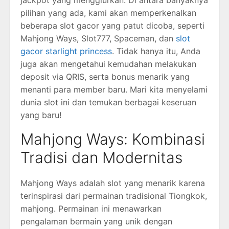
jackpot yang menggiurkan. Di antara banyaknya
pilihan yang ada, kami akan memperkenalkan
beberapa slot gacor yang patut dicoba, seperti
Mahjong Ways, Slot777, Spaceman, dan
slot
gacor starlight princess
. Tidak hanya itu, Anda
juga akan mengetahui kemudahan melakukan
deposit via QRIS, serta bonus menarik yang
menanti para member baru. Mari kita menyelami
dunia slot ini dan temukan berbagai keseruan
yang baru!
Mahjong Ways: Kombinasi
Tradisi dan Modernitas
Mahjong Ways adalah slot yang menarik karena
terinspirasi dari permainan tradisional Tiongkok,
mahjong. Permainan ini menawarkan
pengalaman bermain yang unik dengan