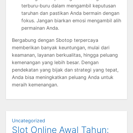
terburu-buru dalam mengambil keputusan
taruhan dan pastikan Anda bermain dengan
fokus. Jangan biarkan emosi mengambil alih
permainan Anda.
Bergabung dengan Sbotop terpercaya
memberikan banyak keuntungan, mulai dari
keamanan, layanan berkualitas, hingga peluang
kemenangan yang lebih besar. Dengan
pendekatan yang bijak dan strategi yang tepat,
Anda bisa meningkatkan peluang Anda untuk
meraih kemenangan.
Uncategorized
Slot Online Awal Tahun: