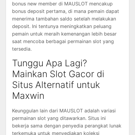
bonus new member di MAUSLOT mencakup
bonus deposit pertama, di mana pemain dapat
menerima tambahan saldo setelah melakukan
deposit. Ini tentunya meningkatkan peluang
pemain untuk meraih kemenangan lebih besar
saat mencoba berbagai permainan slot yang
tersedia.
Tunggu Apa Lagi?
Mainkan Slot Gacor di
Situs Alternatif untuk
Maxwin
Keunggulan lain dari MAUSLOT adalah variasi
permainan slot yang ditawarkan. Situs ini
bekerja sama dengan penyedia perangkat lunak
terkemuka untuk menyediakan koleksi