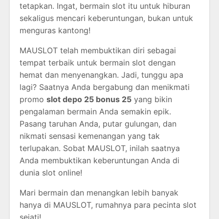
tetapkan. Ingat, bermain slot itu untuk hiburan
sekaligus mencari keberuntungan, bukan untuk
menguras kantong!
MAUSLOT telah membuktikan diri sebagai
tempat terbaik untuk bermain slot dengan
hemat dan menyenangkan. Jadi, tunggu apa
lagi? Saatnya Anda bergabung dan menikmati
promo
slot depo 25 bonus 25
yang bikin
pengalaman bermain Anda semakin epik.
Pasang taruhan Anda, putar gulungan, dan
nikmati sensasi kemenangan yang tak
terlupakan. Sobat MAUSLOT, inilah saatnya
Anda membuktikan keberuntungan Anda di
dunia slot online!
Mari bermain dan menangkan lebih banyak
hanya di MAUSLOT, rumahnya para pecinta slot
sejati!