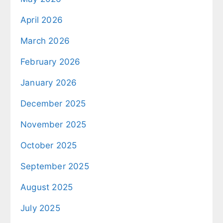
April 2026
March 2026
February 2026
January 2026
December 2025
November 2025
October 2025
September 2025
August 2025
July 2025