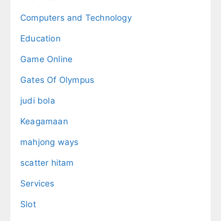
Computers and Technology
Education
Game Online
Gates Of Olympus
judi bola
Keagamaan
mahjong ways
scatter hitam
Services
Slot