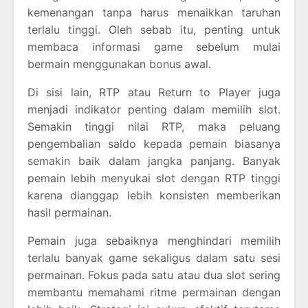
kemenangan tanpa harus menaikkan taruhan
terlalu tinggi. Oleh sebab itu, penting untuk
membaca informasi game sebelum mulai
bermain menggunakan bonus awal.
Di sisi lain, RTP atau Return to Player juga
menjadi indikator penting dalam memilih slot.
Semakin tinggi nilai RTP, maka peluang
pengembalian saldo kepada pemain biasanya
semakin baik dalam jangka panjang. Banyak
pemain lebih menyukai slot dengan RTP tinggi
karena dianggap lebih konsisten memberikan
hasil permainan.
Pemain juga sebaiknya menghindari memilih
terlalu banyak game sekaligus dalam satu sesi
permainan. Fokus pada satu atau dua slot sering
membantu memahami ritme permainan dengan