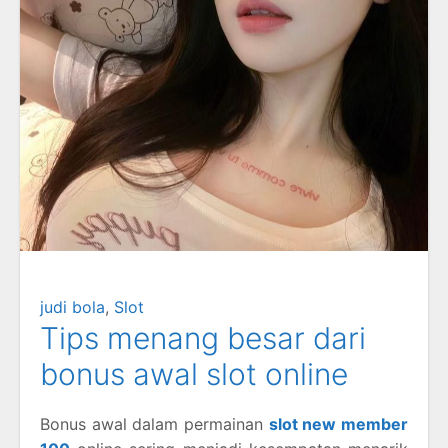
judi bola
,
Slot
Tips menang besar dari
bonus awal slot online
Bonus awal dalam permainan
slot new member