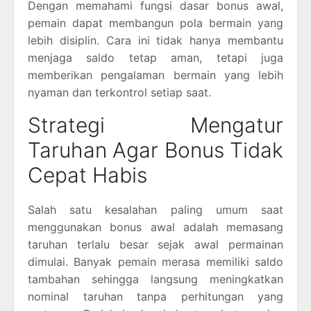
Dengan memahami fungsi dasar bonus awal,
pemain dapat membangun pola bermain yang
lebih disiplin. Cara ini tidak hanya membantu
menjaga saldo tetap aman, tetapi juga
memberikan pengalaman bermain yang lebih
nyaman dan terkontrol setiap saat.
Strategi Mengatur
Taruhan Agar Bonus Tidak
Cepat Habis
Salah satu kesalahan paling umum saat
menggunakan bonus awal adalah memasang
taruhan terlalu besar sejak awal permainan
dimulai. Banyak pemain merasa memiliki saldo
tambahan sehingga langsung meningkatkan
nominal taruhan tanpa perhitungan yang