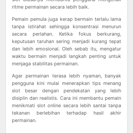
ritme permainan secara lebih baik.
Pemain pemula juga kerap bermain terlalu lama
tanpa istirahat sehingga konsentrasi menurun
secara perlahan. Ketika fokus berkurang,
keputusan taruhan sering menjadi kurang tepat
dan lebih emosional. Oleh sebab itu, mengatur
waktu bermain menjadi langkah penting untuk
menjaga stabilitas permainan.
Agar permainan terasa lebih nyaman, banyak
pengguna kini mulai menerapkan tips menang
slot besar dengan pendekatan yang lebih
disiplin dan realistis. Cara ini membantu pemain
menikmati slot online secara lebih santai tanpa
tekanan berlebihan terhadap hasil akhir
permainan.