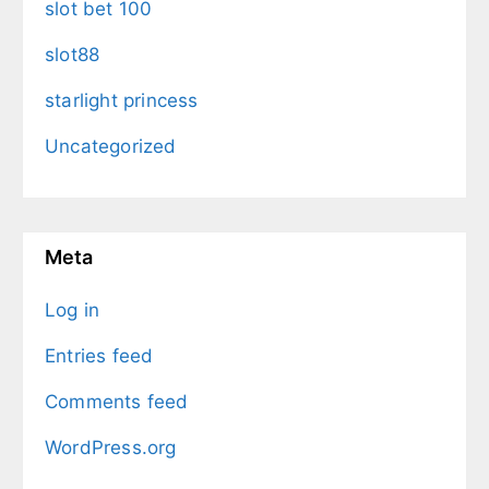
slot bet 100
slot88
starlight princess
Uncategorized
Meta
Log in
Entries feed
Comments feed
WordPress.org