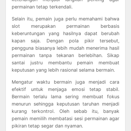
permainan tetap terkendali.
Selain itu, pemain juga perlu memahami bahwa
slot merupakan permainan berbasis
keberuntungan yang hasilnya dapat berubah
kapan saja. Dengan pola pikir tersebut,
pengguna biasanya lebih mudah menerima hasil
permainan tanpa tekanan berlebihan. Sikap
santai justru membantu pemain membuat
keputusan yang lebih rasional selama bermain.
Mengatur waktu bermain juga menjadi cara
efektif untuk menjaga emosi tetap stabil.
Bermain terlalu lama sering membuat fokus
menurun sehingga keputusan taruhan menjadi
kurang terkontrol. Oleh sebab itu, banyak
pemain memilih membatasi sesi permainan agar
pikiran tetap segar dan nyaman.