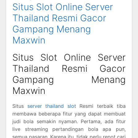
Situs Slot Online Server
Thailand Resmi Gacor
Gampang Menang
Maxwin
Situs Slot Online Server
Thailand Resmi Gacor
Gampang Menang
Maxwin
Situs
server thailand slot
Resmi terbaik tiba
membawa beberapa fitur yang dapat membuat
judi bola semakin nyaman. Pertama, ada fitur
live streaming pertandingan bola apa pun,
semua pasaran. Karena itu, tidak perlu repot cari