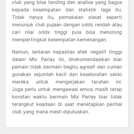
club yang bisa tanding dan analisa yang bagus
kepada kesempatan dan statistik laga itu.
Tidak hanya itu, pemakaian siasat seperti
menunjuk club pujaan dengan odds rendah atau
cari nilai odds tinggi pula bisa menolong
mempertingkat kesempatan kemenangan.
Namun, lantaran kapasitas efek negatif tinggi
dalam Mix Parlay ini, direkomendasikan biar
pemain tidak bermain begitu agresif dan cuman
gunakan sejumlah kecil dari keseluruhan saldo
mereka untuk mengerjakan taruhan ini.
Juga perlu untuk mengawasi emosi masih tetap
konstan waktu bermain Mix Parlay biar tidak
terangkut keadaan di saat menetapkan perihal
club yang mana mesti diputuskan.