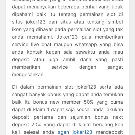
dapat menanyakan beberapa perihal yang tidak
dipahami baik itu tentang permainan slot di
situs joker123 dan situs atau tentang simbol
ikon yang dibayar pada permainan slot yang tak
anda memahami. Joker123 pula memberikan
service live chat maupun whatsapp yang bisa
anda kontak kapan saja sewaktu anda mau
deposit atau juga ambil dana yang pasti
memberikan service dengan sangat
mengesankan.
Di dalam permainan slot joker123 serta ada
sangat banyak bonus yang dapat anda temukan
baik itu bonus new member 50% yang cuma
dapat di klaim 1 dapat saja seusai anda lakukan
deposit pertama dan sejumlah bonus next
deposit 20% yang dapat di klaim berulang kali
kali selesai anda
agen joker123
mendeposit