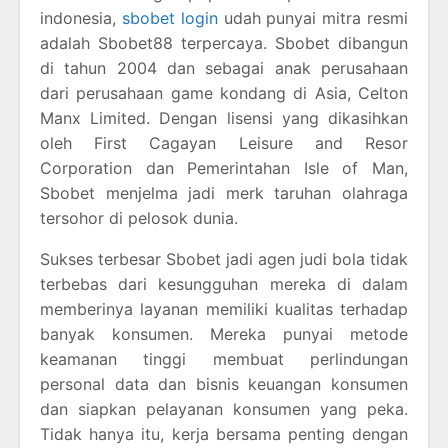
indonesia,
sbobet login
udah punyai mitra resmi
adalah Sbobet88 terpercaya. Sbobet dibangun
di tahun 2004 dan sebagai anak perusahaan
dari perusahaan game kondang di Asia, Celton
Manx Limited. Dengan lisensi yang dikasihkan
oleh First Cagayan Leisure and Resor
Corporation dan Pemerintahan Isle of Man,
Sbobet menjelma jadi merk taruhan olahraga
tersohor di pelosok dunia.
Sukses terbesar Sbobet jadi agen judi bola tidak
terbebas dari kesungguhan mereka di dalam
memberinya layanan memiliki kualitas terhadap
banyak konsumen. Mereka punyai metode
keamanan tinggi membuat perlindungan
personal data dan bisnis keuangan konsumen
dan siapkan pelayanan konsumen yang peka.
Tidak hanya itu, kerja bersama penting dengan