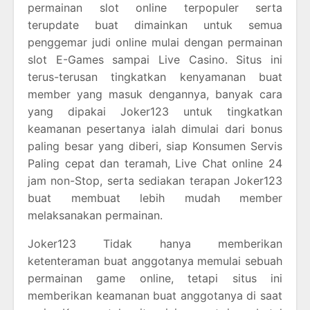
permainan slot online terpopuler serta
terupdate buat dimainkan untuk semua
penggemar judi online mulai dengan permainan
slot E-Games sampai Live Casino. Situs ini
terus-terusan tingkatkan kenyamanan buat
member yang masuk dengannya, banyak cara
yang dipakai Joker123 untuk tingkatkan
keamanan pesertanya ialah dimulai dari bonus
paling besar yang diberi, siap Konsumen Servis
Paling cepat dan teramah, Live Chat online 24
jam non-Stop, serta sediakan terapan Joker123
buat membuat lebih mudah member
melaksanakan permainan.
Joker123 Tidak hanya memberikan
ketenteraman buat anggotanya memulai sebuah
permainan game online, tetapi situs ini
memberikan keamanan buat anggotanya di saat