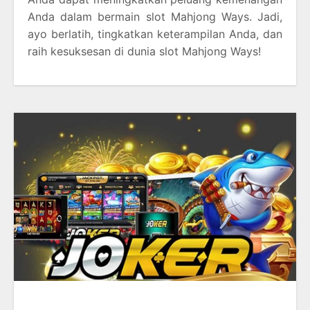
Anda dalam bermain slot Mahjong Ways. Jadi,
ayo berlatih, tingkatkan keterampilan Anda, dan
raih kesuksesan di dunia slot Mahjong Ways!