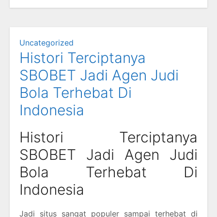
Uncategorized
Histori Terciptanya
SBOBET Jadi Agen Judi
Bola Terhebat Di
Indonesia
Histori Terciptanya
SBOBET Jadi Agen Judi
Bola Terhebat Di
Indonesia
Jadi situs sangat populer sampai terhebat di