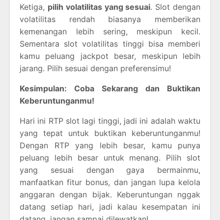
Ketiga,
pilih volatilitas yang sesuai
. Slot dengan
volatilitas rendah biasanya memberikan
kemenangan lebih sering, meskipun kecil.
Sementara slot volatilitas tinggi bisa memberi
kamu peluang jackpot besar, meskipun lebih
jarang. Pilih sesuai dengan preferensimu!
Kesimpulan: Coba Sekarang dan Buktikan
Keberuntunganmu!
Hari ini RTP slot lagi tinggi, jadi ini adalah waktu
yang tepat untuk buktikan keberuntunganmu!
Dengan RTP yang lebih besar, kamu punya
peluang lebih besar untuk menang. Pilih slot
yang sesuai dengan gaya bermainmu,
manfaatkan fitur bonus, dan jangan lupa kelola
anggaran dengan bijak. Keberuntungan nggak
datang setiap hari, jadi kalau kesempatan ini
datang, jangan sampai dilewatkan!