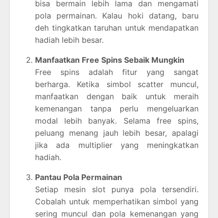
bisa bermain lebih lama dan mengamati
pola permainan. Kalau hoki datang, baru
deh tingkatkan taruhan untuk mendapatkan
hadiah lebih besar.
Manfaatkan Free Spins Sebaik Mungkin
Free spins adalah fitur yang sangat
berharga. Ketika simbol scatter muncul,
manfaatkan dengan baik untuk meraih
kemenangan tanpa perlu mengeluarkan
modal lebih banyak. Selama free spins,
peluang menang jauh lebih besar, apalagi
jika ada multiplier yang meningkatkan
hadiah.
Pantau Pola Permainan
Setiap mesin slot punya pola tersendiri.
Cobalah untuk memperhatikan simbol yang
sering muncul dan pola kemenangan yang