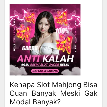
Kenapa Slot Mahjong Bisa
Cuan Banyak Meski Gak
Modal Banyak?