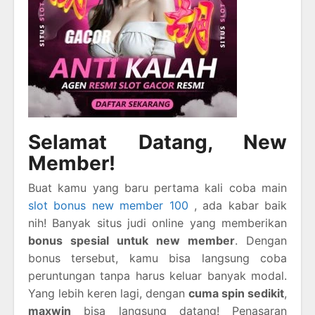
Selamat Datang, New
Member!
Buat kamu yang baru pertama kali coba main
slot bonus new member 100
, ada kabar baik
nih! Banyak situs judi online yang memberikan
bonus spesial untuk new member
. Dengan
bonus tersebut, kamu bisa langsung coba
peruntungan tanpa harus keluar banyak modal.
Yang lebih keren lagi, dengan
cuma spin sedikit
,
maxwin
bisa langsung datang! Penasaran