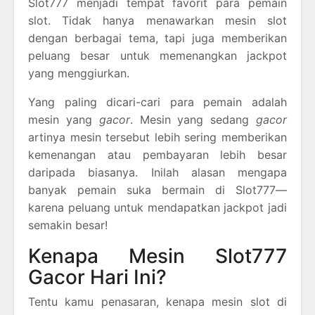
Slot777 menjadi tempat favorit para pemain
slot. Tidak hanya menawarkan mesin slot
dengan berbagai tema, tapi juga memberikan
peluang besar untuk memenangkan jackpot
yang menggiurkan.
Yang paling dicari-cari para pemain adalah
mesin yang
gacor
. Mesin yang sedang
gacor
artinya mesin tersebut lebih sering memberikan
kemenangan atau pembayaran lebih besar
daripada biasanya. Inilah alasan mengapa
banyak pemain suka bermain di Slot777—
karena peluang untuk mendapatkan jackpot jadi
semakin besar!
Kenapa Mesin Slot777
Gacor Hari Ini?
Tentu kamu penasaran, kenapa mesin slot di