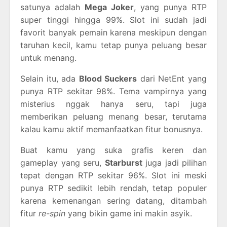
satunya adalah
Mega Joker
, yang punya RTP
super tinggi hingga 99%. Slot ini sudah jadi
favorit banyak pemain karena meskipun dengan
taruhan kecil, kamu tetap punya peluang besar
untuk menang.
Selain itu, ada
Blood Suckers
dari NetEnt yang
punya RTP sekitar 98%. Tema vampirnya yang
misterius nggak hanya seru, tapi juga
memberikan peluang menang besar, terutama
kalau kamu aktif memanfaatkan fitur bonusnya.
Buat kamu yang suka grafis keren dan
gameplay yang seru,
Starburst
juga jadi pilihan
tepat dengan RTP sekitar 96%. Slot ini meski
punya RTP sedikit lebih rendah, tetap populer
karena kemenangan sering datang, ditambah
fitur
re-spin
yang bikin game ini makin asyik.