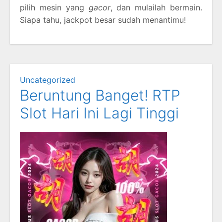
pilih mesin yang
gacor
, dan mulailah bermain.
Siapa tahu, jackpot besar sudah menantimu!
Uncategorized
Beruntung Banget! RTP
Slot Hari Ini Lagi Tinggi