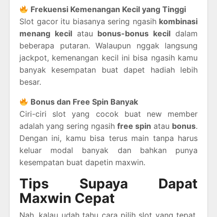
Frekuensi Kemenangan Kecil yang Tinggi
Slot gacor itu biasanya sering ngasih
kombinasi
menang kecil
atau
bonus-bonus kecil
dalam
beberapa putaran. Walaupun nggak langsung
jackpot, kemenangan kecil ini bisa ngasih kamu
banyak kesempatan buat dapet hadiah lebih
besar.
Bonus dan Free Spin Banyak
Ciri-ciri slot yang cocok buat new member
adalah yang sering ngasih
free spin
atau
bonus
.
Dengan ini, kamu bisa terus main tanpa harus
keluar modal banyak dan bahkan punya
kesempatan buat dapetin maxwin.
Tips Supaya Dapat
Maxwin Cepat
Nah, kalau udah tahu cara pilih slot yang tepat,