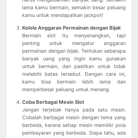
lama kamu bermain, semakin besar peluang
kamu untuk mendapatkan jackpot!
Kelola Anggaran Permainan dengan Bijak
Bermain slot itu menyenangkan, tapi
penting untuk mengatur anggaran
permainan dengan bijak. Tentukan seberapa
banyak uang yang ingin kamu gunakan
untuk bermain, dan pastikan untuk tidak
melebihi batas tersebut. Dengan cara ini,
kamu bisa bermain lebih lama dan
memperbesar peluang untuk menang.
Coba Berbagai Mesin Slot
Jangan terjebak hanya pada satu mesin.
Cobalah berbagai mesin dengan tema yang
berbeda, karena setiap mesin memiliki pola
pembayaran yang berbeda. Siapa tahu, ada