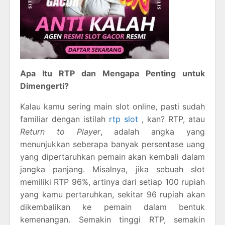
Apa Itu RTP dan Mengapa Penting untuk
Dimengerti?
Kalau kamu sering main slot online, pasti sudah
familiar dengan istilah
rtp slot
, kan? RTP, atau
Return to Player
, adalah angka yang
menunjukkan seberapa banyak persentase uang
yang dipertaruhkan pemain akan kembali dalam
jangka panjang. Misalnya, jika sebuah slot
memiliki RTP 96%, artinya dari setiap 100 rupiah
yang kamu pertaruhkan, sekitar 96 rupiah akan
dikembalikan ke pemain dalam bentuk
kemenangan. Semakin tinggi RTP, semakin