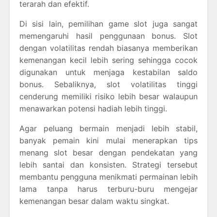
terarah dan efektif.
Di sisi lain, pemilihan game slot juga sangat
memengaruhi hasil penggunaan bonus. Slot
dengan volatilitas rendah biasanya memberikan
kemenangan kecil lebih sering sehingga cocok
digunakan untuk menjaga kestabilan saldo
bonus. Sebaliknya, slot volatilitas tinggi
cenderung memiliki risiko lebih besar walaupun
menawarkan potensi hadiah lebih tinggi.
Agar peluang bermain menjadi lebih stabil,
banyak pemain kini mulai menerapkan tips
menang slot besar dengan pendekatan yang
lebih santai dan konsisten. Strategi tersebut
membantu pengguna menikmati permainan lebih
lama tanpa harus terburu-buru mengejar
kemenangan besar dalam waktu singkat.