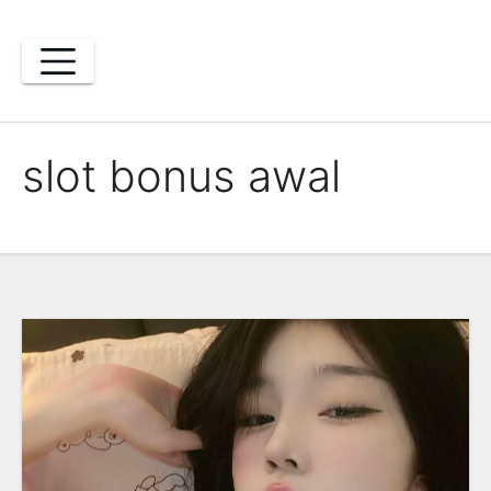
Skip
to
content
slot bonus awal