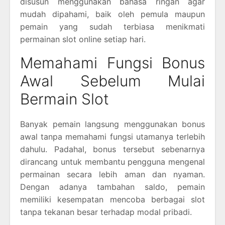
disusun menggunakan bahasa ringan agar
mudah dipahami, baik oleh pemula maupun
pemain yang sudah terbiasa menikmati
permainan slot online setiap hari.
Memahami Fungsi Bonus
Awal Sebelum Mulai
Bermain Slot
Banyak pemain langsung menggunakan bonus
awal tanpa memahami fungsi utamanya terlebih
dahulu. Padahal, bonus tersebut sebenarnya
dirancang untuk membantu pengguna mengenal
permainan secara lebih aman dan nyaman.
Dengan adanya tambahan saldo, pemain
memiliki kesempatan mencoba berbagai slot
tanpa tekanan besar terhadap modal pribadi.