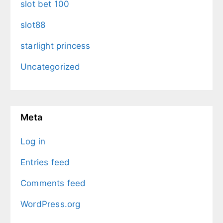
slot bet 100
slot88
starlight princess
Uncategorized
Meta
Log in
Entries feed
Comments feed
WordPress.org