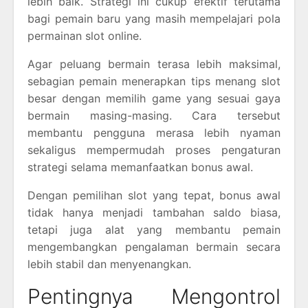
lebih baik. Strategi ini cukup efektif terutama
bagi pemain baru yang masih mempelajari pola
permainan slot online.
Agar peluang bermain terasa lebih maksimal,
sebagian pemain menerapkan tips menang slot
besar dengan memilih game yang sesuai gaya
bermain masing-masing. Cara tersebut
membantu pengguna merasa lebih nyaman
sekaligus mempermudah proses pengaturan
strategi selama memanfaatkan bonus awal.
Dengan pemilihan slot yang tepat, bonus awal
tidak hanya menjadi tambahan saldo biasa,
tetapi juga alat yang membantu pemain
mengembangkan pengalaman bermain secara
lebih stabil dan menyenangkan.
Pentingnya Mengontrol