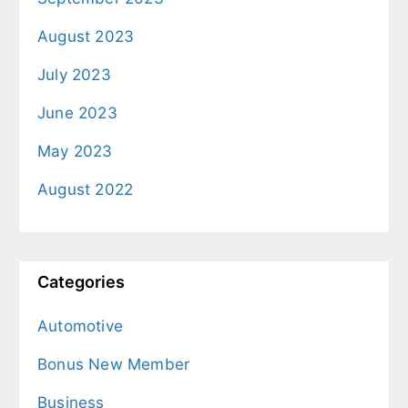
August 2023
July 2023
June 2023
May 2023
August 2022
Categories
Automotive
Bonus New Member
Business