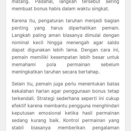
matang. Padahal, langkah tersebut sering
membuat bonus habis dalam waktu singkat.
Karena itu, pengaturan taruhan menjadi bagian
penting yang harus diperhatikan pemain.
Langkah paling aman biasanya dimulai dengan
nominal kecil hingga menengah agar saldo
dapat digunakan lebih lama. Dengan cara ini,
pemain memiliki kesempatan lebih besar untuk
memahami pola permainan sebelum
meningkatkan taruhan secara bertahap.
Selain itu, pemain juga perlu menentukan batas
kekalahan harian agar penggunaan bonus tetap
terkendali. Strategi sederhana seperti ini cukup
efektif karena membantu pengguna menghindari
keputusan emosional ketika hasil permainan
sedang kurang baik. Kontrol permainan yang
stabil biasanya memberikan pengalaman