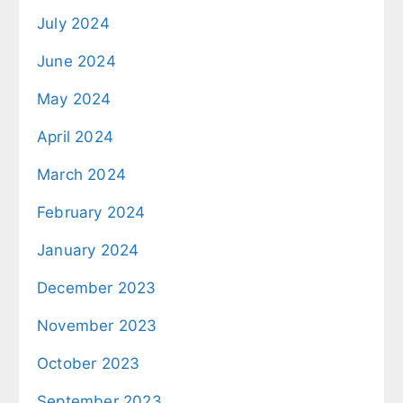
July 2024
June 2024
May 2024
April 2024
March 2024
February 2024
January 2024
December 2023
November 2023
October 2023
September 2023