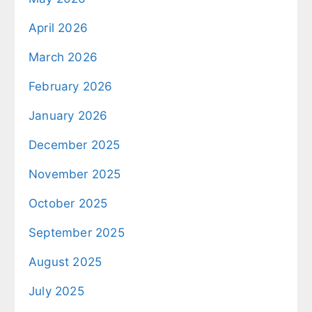
April 2026
March 2026
February 2026
January 2026
December 2025
November 2025
October 2025
September 2025
August 2025
July 2025