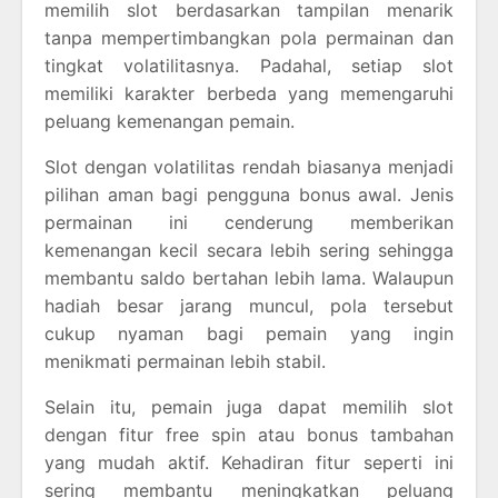
memilih slot berdasarkan tampilan menarik
tanpa mempertimbangkan pola permainan dan
tingkat volatilitasnya. Padahal, setiap slot
memiliki karakter berbeda yang memengaruhi
peluang kemenangan pemain.
Slot dengan volatilitas rendah biasanya menjadi
pilihan aman bagi pengguna bonus awal. Jenis
permainan ini cenderung memberikan
kemenangan kecil secara lebih sering sehingga
membantu saldo bertahan lebih lama. Walaupun
hadiah besar jarang muncul, pola tersebut
cukup nyaman bagi pemain yang ingin
menikmati permainan lebih stabil.
Selain itu, pemain juga dapat memilih slot
dengan fitur free spin atau bonus tambahan
yang mudah aktif. Kehadiran fitur seperti ini
sering membantu meningkatkan peluang