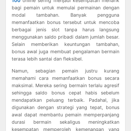
100
online sering menjadi kesempatan menarik
bagi pemain untuk memulai permainan dengan
modal tambahan. Banyak pengguna
memanfaatkan bonus tersebut untuk mencoba
berbagai jenis slot tanpa harus langsung
menggunakan saldo pribadi dalam jumlah besar.
Selain memberikan keuntungan tambahan,
bonus awal juga membuat pengalaman bermain
terasa lebih santai dan fleksibel.
Namun, sebagian pemain justru kurang
memahami cara memanfaatkan bonus secara
maksimal. Mereka sering bermain terlalu agresif
sehingga saldo bonus cepat habis sebelum
mendapatkan peluang terbaik. Padahal, jika
digunakan dengan strategi yang tepat, bonus
awal dapat membantu pemain memperpanjang
durasi bermain sekaligus meningkatkan
kesempatan memperoleh kemenangan yang