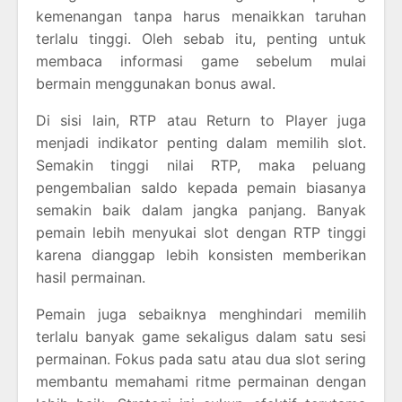
kemenangan tanpa harus menaikkan taruhan
terlalu tinggi. Oleh sebab itu, penting untuk
membaca informasi game sebelum mulai
bermain menggunakan bonus awal.
Di sisi lain, RTP atau Return to Player juga
menjadi indikator penting dalam memilih slot.
Semakin tinggi nilai RTP, maka peluang
pengembalian saldo kepada pemain biasanya
semakin baik dalam jangka panjang. Banyak
pemain lebih menyukai slot dengan RTP tinggi
karena dianggap lebih konsisten memberikan
hasil permainan.
Pemain juga sebaiknya menghindari memilih
terlalu banyak game sekaligus dalam satu sesi
permainan. Fokus pada satu atau dua slot sering
membantu memahami ritme permainan dengan