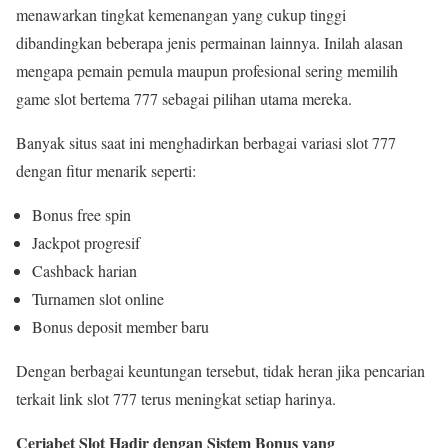
menawarkan tingkat kemenangan yang cukup tinggi
dibandingkan beberapa jenis permainan lainnya. Inilah alasan
mengapa pemain pemula maupun profesional sering memilih
game slot bertema 777 sebagai pilihan utama mereka.
Banyak situs saat ini menghadirkan berbagai variasi slot 777
dengan fitur menarik seperti:
Bonus free spin
Jackpot progresif
Cashback harian
Turnamen slot online
Bonus deposit member baru
Dengan berbagai keuntungan tersebut, tidak heran jika pencarian
terkait link slot 777 terus meningkat setiap harinya.
Ceriabet Slot Hadir dengan Sistem Bonus yang