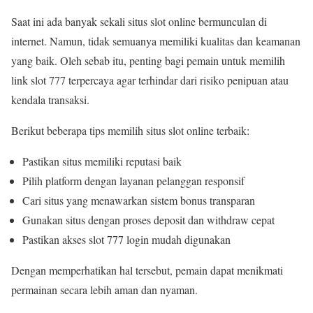
Saat ini ada banyak sekali situs slot online bermunculan di
internet. Namun, tidak semuanya memiliki kualitas dan keamanan
yang baik. Oleh sebab itu, penting bagi pemain untuk memilih
link slot 777 terpercaya agar terhindar dari risiko penipuan atau
kendala transaksi.
Berikut beberapa tips memilih situs slot online terbaik:
Pastikan situs memiliki reputasi baik
Pilih platform dengan layanan pelanggan responsif
Cari situs yang menawarkan sistem bonus transparan
Gunakan situs dengan proses deposit dan withdraw cepat
Pastikan akses slot 777 login mudah digunakan
Dengan memperhatikan hal tersebut, pemain dapat menikmati
permainan secara lebih aman dan nyaman.