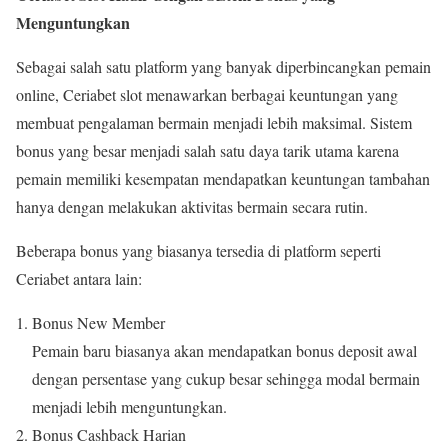
Menguntungkan
Sebagai salah satu platform yang banyak diperbincangkan pemain
online, Ceriabet slot menawarkan berbagai keuntungan yang
membuat pengalaman bermain menjadi lebih maksimal. Sistem
bonus yang besar menjadi salah satu daya tarik utama karena
pemain memiliki kesempatan mendapatkan keuntungan tambahan
hanya dengan melakukan aktivitas bermain secara rutin.
Beberapa bonus yang biasanya tersedia di platform seperti
Ceriabet antara lain:
Bonus New Member
Pemain baru biasanya akan mendapatkan bonus deposit awal
dengan persentase yang cukup besar sehingga modal bermain
menjadi lebih menguntungkan.
Bonus Cashback Harian