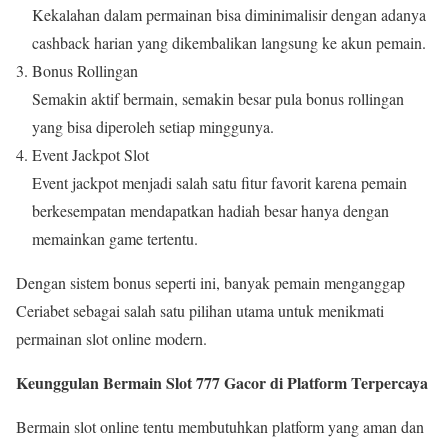
Kekalahan dalam permainan bisa diminimalisir dengan adanya
cashback harian yang dikembalikan langsung ke akun pemain.
Bonus Rollingan
Semakin aktif bermain, semakin besar pula bonus rollingan
yang bisa diperoleh setiap minggunya.
Event Jackpot Slot
Event jackpot menjadi salah satu fitur favorit karena pemain
berkesempatan mendapatkan hadiah besar hanya dengan
memainkan game tertentu.
Dengan sistem bonus seperti ini, banyak pemain menganggap
Ceriabet sebagai salah satu pilihan utama untuk menikmati
permainan slot online modern.
Keunggulan Bermain Slot 777 Gacor di Platform Terpercaya
Bermain slot online tentu membutuhkan platform yang aman dan