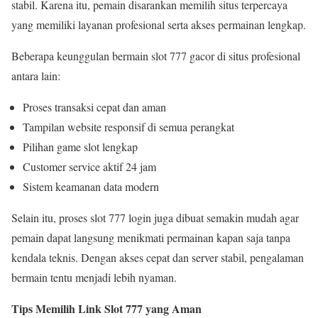
stabil. Karena itu, pemain disarankan memilih situs terpercaya
yang memiliki layanan profesional serta akses permainan lengkap.
Beberapa keunggulan bermain slot 777 gacor di situs profesional
antara lain:
Proses transaksi cepat dan aman
Tampilan website responsif di semua perangkat
Pilihan game slot lengkap
Customer service aktif 24 jam
Sistem keamanan data modern
Selain itu, proses slot 777 login juga dibuat semakin mudah agar
pemain dapat langsung menikmati permainan kapan saja tanpa
kendala teknis. Dengan akses cepat dan server stabil, pengalaman
bermain tentu menjadi lebih nyaman.
Tips Memilih Link Slot 777 yang Aman