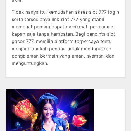
aktif.
Tidak hanya itu, kemudahan akses slot 777 login
serta tersedianya link slot 777 yang stabil
membuat pemain dapat menikmati permainan
kapan saja tanpa hambatan. Bagi pencinta slot
gacor 777, memilih platform terpercaya tentu
menjadi langkah penting untuk mendapatkan
pengalaman bermain yang aman, nyaman, dan
menguntungkan.