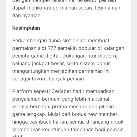
Dengan memperhatikan hal tersebut, pemain
dapat menikmati permainan secara lebih aman
dan nyaman.
Kesimpulan
Perkembangan dunia slot online membuat
permainan slot 777 semakin populer di kalangan
pecinta game digital. Dukungan fitur modern,
peluang jackpot besar, serta sistem bonus
menguntungkan menjadikan permainan ini
sebagai favorit banyak pemain.
Platform seperti Ceriabet hadir memberikan
pengalaman bermain yang lebih maksimal
melalui berbagai promo menarik dan pilihan
game lengkap. Mulai dari bonus new member
hingga cashback harian, semua dirancang untuk
memberikan keuntungan tambahan bagi pemain