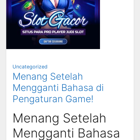
Uncategorized
Menang Setelah
Mengganti Bahasa di
Pengaturan Game!
Menang Setelah
Mengganti Bahasa