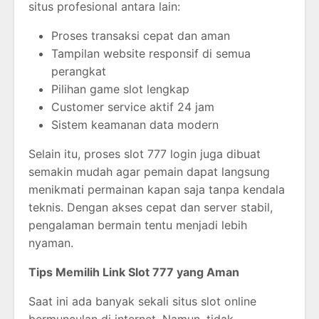
situs profesional antara lain:
Proses transaksi cepat dan aman
Tampilan website responsif di semua
perangkat
Pilihan game slot lengkap
Customer service aktif 24 jam
Sistem keamanan data modern
Selain itu, proses slot 777 login juga dibuat
semakin mudah agar pemain dapat langsung
menikmati permainan kapan saja tanpa kendala
teknis. Dengan akses cepat dan server stabil,
pengalaman bermain tentu menjadi lebih
nyaman.
Tips Memilih Link Slot 777 yang Aman
Saat ini ada banyak sekali situs slot online