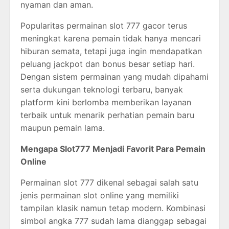
nyaman dan aman.
Popularitas permainan slot 777 gacor terus
meningkat karena pemain tidak hanya mencari
hiburan semata, tetapi juga ingin mendapatkan
peluang jackpot dan bonus besar setiap hari.
Dengan sistem permainan yang mudah dipahami
serta dukungan teknologi terbaru, banyak
platform kini berlomba memberikan layanan
terbaik untuk menarik perhatian pemain baru
maupun pemain lama.
Mengapa Slot777 Menjadi Favorit Para Pemain
Online
Permainan slot 777 dikenal sebagai salah satu
jenis permainan slot online yang memiliki
tampilan klasik namun tetap modern. Kombinasi
simbol angka 777 sudah lama dianggap sebagai