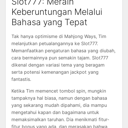
Slot777: Meraih
Keberuntungan Melalui
Bahasa yang Tepat
Tak hanya optimisme di Mahjong Ways, Tim
melanjutkan petualangannya ke Slot777.
Memanfaatkan pengaturan bahasa yang diubah,
cara bermainnya pun semakin tajam. Slot777
dikenal dengan variasi tema yang beragam
serta potensi kemenangan jackpot yang
fantastis.
Ketika Tim memencet tombol spin, mungkin
tampaknya hal biasa, namun dengan bahasa
yang sekarang mudah dipahami, dia mampu
mengetahui kapan dan bagaimana untuk
memaksimalkan taruhan. Dia menikmati fitur-
fitur bonus yang ada, dan merasakan bahwa