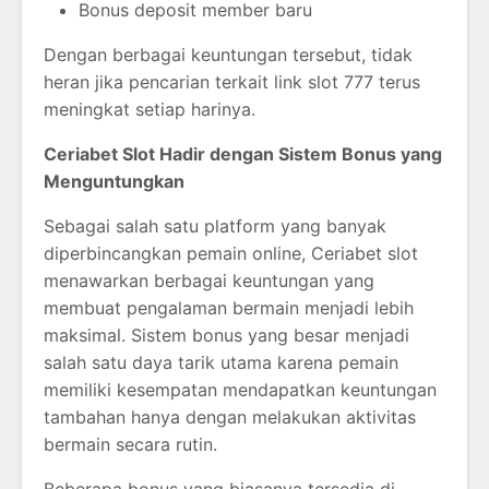
Bonus deposit member baru
Dengan berbagai keuntungan tersebut, tidak
heran jika pencarian terkait link slot 777 terus
meningkat setiap harinya.
Ceriabet Slot Hadir dengan Sistem Bonus yang
Menguntungkan
Sebagai salah satu platform yang banyak
diperbincangkan pemain online, Ceriabet slot
menawarkan berbagai keuntungan yang
membuat pengalaman bermain menjadi lebih
maksimal. Sistem bonus yang besar menjadi
salah satu daya tarik utama karena pemain
memiliki kesempatan mendapatkan keuntungan
tambahan hanya dengan melakukan aktivitas
bermain secara rutin.