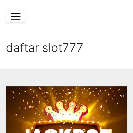
Skip
to
content
daftar slot777