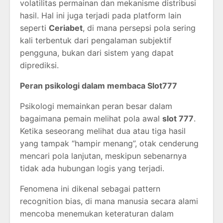
volatilitas permainan dan mekanisme distribusi
hasil. Hal ini juga terjadi pada platform lain
seperti
Ceriabet
, di mana persepsi pola sering
kali terbentuk dari pengalaman subjektif
pengguna, bukan dari sistem yang dapat
diprediksi.
Peran psikologi dalam membaca Slot777
Psikologi memainkan peran besar dalam
bagaimana pemain melihat pola awal
slot 777
.
Ketika seseorang melihat dua atau tiga hasil
yang tampak “hampir menang”, otak cenderung
mencari pola lanjutan, meskipun sebenarnya
tidak ada hubungan logis yang terjadi.
Fenomena ini dikenal sebagai pattern
recognition bias, di mana manusia secara alami
mencoba menemukan keteraturan dalam