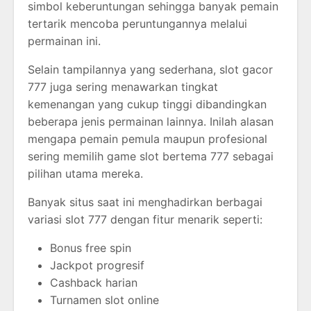
simbol keberuntungan sehingga banyak pemain
tertarik mencoba peruntungannya melalui
permainan ini.
Selain tampilannya yang sederhana, slot gacor
777 juga sering menawarkan tingkat
kemenangan yang cukup tinggi dibandingkan
beberapa jenis permainan lainnya. Inilah alasan
mengapa pemain pemula maupun profesional
sering memilih game slot bertema 777 sebagai
pilihan utama mereka.
Banyak situs saat ini menghadirkan berbagai
variasi slot 777 dengan fitur menarik seperti:
Bonus free spin
Jackpot progresif
Cashback harian
Turnamen slot online