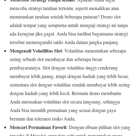
mencoba strategi taruhan tertentu, seperti menaikkan atau
menurunkan taruhan setelah beberapa putaran? Demo slot
adalah tempat yang sempurna untuk menguji strategi ini tanpa
ada kerugian jika gagal. Anda bisa melihat bagaimana strategi
tersebut memengaruhi saldo Anda dalam jangka panjang.
Mengenali Volatilitas Slot
: Volatilitas menentukan seberapa
sering sebuah slot membayar dan seberapa besar
pembayarannya. Slot dengan volatilitas tinggi cenderung
membayar lebih jarang, tetapi dengan hadiah yang lebih besar,
sementara slot dengan volatilitas rendah membayar lebih sering
dengan hadiah yang lebih kecil. Bermain demo membantu
Anda merasakan volatilitas slot secara langsung, sehingga
Anda bisa memilih permainan yang sesuai dengan gaya
bermain dan toleransi risiko Anda.
Mencari Permainan Favorit
: Dengan ribuan pilihan slot yang
tersedia di Mauslot, mungkin sulit untuk menentukan mana