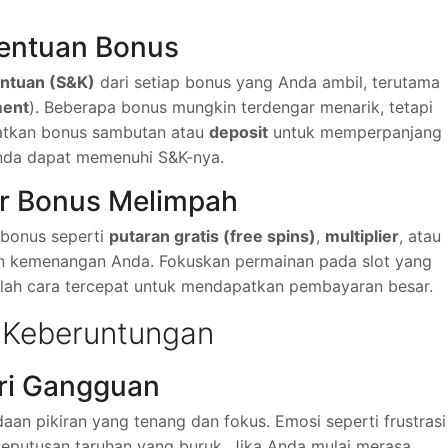
tentuan Bonus
entuan (S&K)
dari setiap bonus yang Anda ambil, terutama
ment
). Beberapa bonus mungkin terdengar menarik, tetapi
aatkan bonus sambutan atau
deposit
untuk memperpanjang
nda dapat memenuhi S&K-nya.
ur Bonus Melimpah
 bonus seperti
putaran gratis (free spins)
,
multiplier
, atau
 kemenangan Anda. Fokuskan permainan pada slot yang
adalah cara tercepat untuk mendapatkan pembayaran besar.
 Keberuntungan
ri Gangguan
aan pikiran yang tenang dan fokus. Emosi seperti frustrasi
putusan taruhan yang buruk. Jika Anda mulai merasa