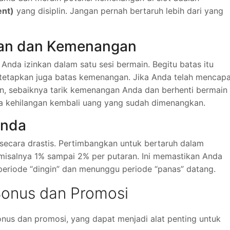
nt)
yang disiplin. Jangan pernah bertaruh lebih dari yang
ian dan Kemenangan
Anda izinkan dalam satu sesi bermain. Begitu batas itu
, tetapkan juga batas kemenangan. Jika Anda telah mencapa
, sebaiknya tarik kemenangan Anda dan berhenti bermain
nda kehilangan kembali uang yang sudah dimenangkan.
Anda
secara drastis. Pertimbangkan untuk bertaruh dalam
, misalnya 1% sampai 2% per putaran. Ini memastikan Anda
periode “dingin” dan menunggu periode “panas” datang.
Bonus dan Promosi
nus dan promosi, yang dapat menjadi alat penting untuk