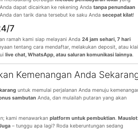
Anda dapat dicairkan ke rekening Anda
tanpa penundaan
Anda dan tarik dana tersebut ke saku Anda
secepat kilat
!
24/7
dan ramah kami siap melayani Anda
24 jam sehari, 7 hari
nyaan tentang cara mendaftar, melakukan deposit, atau kla
lui
live chat, WhatsApp, atau saluran komunikasi lainnya
.
tikan Kemenangan Anda Sekarang
karang
untuk memulai perjalanan Anda menuju kemenanga
bonus sambutan
Anda, dan mulailah putaran yang akan
an; kami menawarkan
platform untuk pembuktian
.
Mauslot
Juga
– tunggu apa lagi? Roda keberuntungan sedang