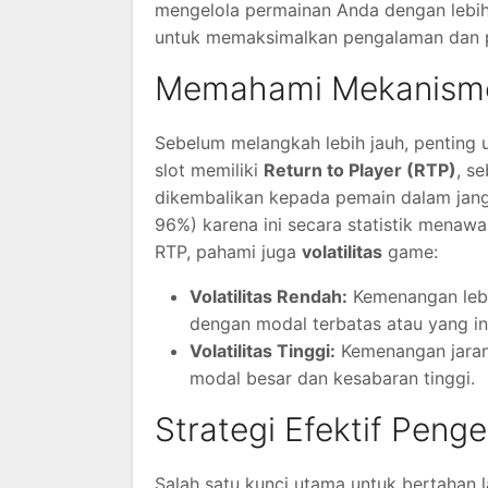
mengelola permainan Anda dengan lebih
untuk memaksimalkan pengalaman dan p
Memahami Mekanisme
Sebelum melangkah lebih jauh, penting 
slot memiliki
Return to Player (RTP)
, s
dikembalikan kepada pemain dalam jangka
96%) karena ini secara statistik menawa
RTP, pahami juga
volatilitas
game:
Volatilitas Rendah:
Kemenangan lebih
dengan modal terbatas atau yang in
Volatilitas Tinggi:
Kemenangan jarang
modal besar dan kesabaran tinggi.
Strategi Efektif Peng
Salah satu kunci utama untuk bertahan 