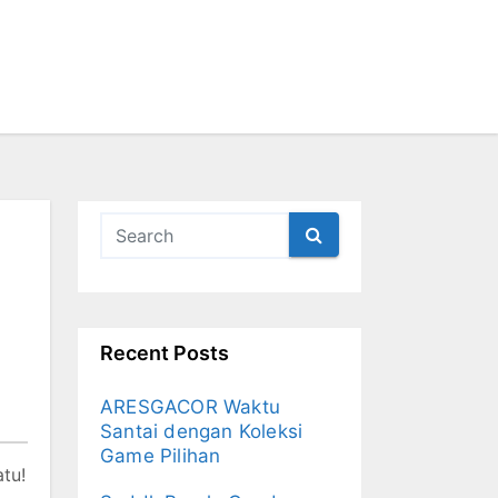
Recent Posts
ARESGACOR Waktu
Santai dengan Koleksi
Game Pilihan
tu!