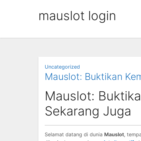
Skip
mauslot login
to
content
Uncategorized
Mauslot: Buktikan K
Mauslot: Bukti
Sekarang Juga
Selamat datang di dunia
Mauslot
, temp