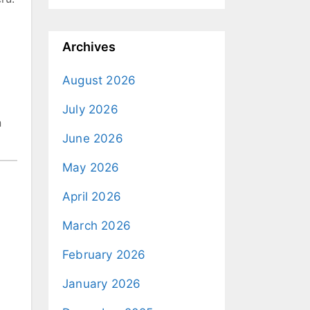
Archives
August 2026
July 2026
n
June 2026
May 2026
April 2026
March 2026
February 2026
January 2026