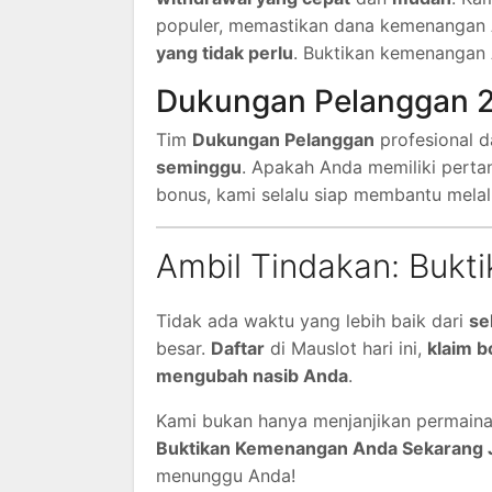
populer, memastikan dana kemenangan 
yang tidak perlu
. Buktikan kemenangan 
Dukungan Pelanggan 
Tim
Dukungan Pelanggan
profesional 
seminggu
. Apakah Anda memiliki perta
bonus, kami selalu siap membantu mela
Ambil Tindakan: Buk
Tidak ada waktu yang lebih baik dari
se
besar.
Daftar
di Mauslot hari ini,
klaim 
mengubah nasib Anda
.
Kami bukan hanya menjanjikan permain
Buktikan Kemenangan Anda Sekarang 
menunggu Anda!