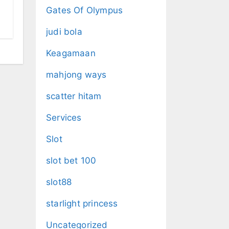
Gates Of Olympus
judi bola
Keagamaan
mahjong ways
scatter hitam
Services
Slot
slot bet 100
slot88
starlight princess
Uncategorized