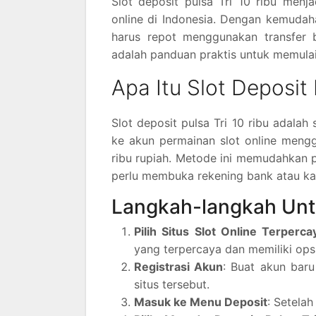
Slot deposit pulsa Tri 10 ribu menja
online di Indonesia. Dengan kemudah
harus repot menggunakan transfer b
adalah panduan praktis untuk memulai
Apa Itu Slot Deposit 
Slot deposit pulsa Tri 10 ribu adal
ke akun permainan slot online mengg
ribu rupiah. Metode ini memudahkan p
perlu membuka rekening bank atau kar
Langkah-langkah Unt
Pilih Situs Slot Online Terperca
yang terpercaya dan memiliki opsi 
Registrasi Akun
: Buat akun baru
situs tersebut.
Masuk ke Menu Deposit
: Setela