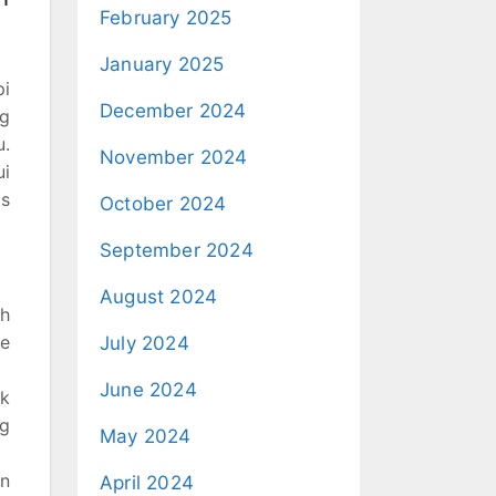
February 2025
January 2025
pi
December 2024
ng
u.
November 2024
ui
as
October 2024
September 2024
August 2024
ah
ne
July 2024
June 2024
ak
ng
May 2024
an
April 2024