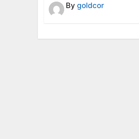
By
goldcor