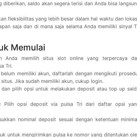
g diberikan, saldo akan segera terisi dan Anda bisa langsu
an fleksibilitas yang lebih besar dalam hal waktu dan lokas
pan saja dan di mana saja selama Anda memiliki sinyal T
uk Memulai
an Anda memilih situs slot online yang terpercaya d
a Tri.
 belum memiliki akun, daftarlah dengan mengikuti prosed
situs. Jika sudah memiliki akun, cukup login.
 dan pilih opsi untuk melakukan deposit atau top up sal
: Pilih opsi deposit via pulsa Tri dari daftar opsi ya
sukkan nominal deposit sesuai dengan ketentuan minima
unjuk untuk mengirimkan pulsa ke nomor yang ditentukan ol