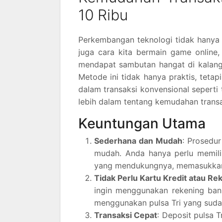
10 Ribu
Perkembangan teknologi tidak hanya 
juga cara kita bermain game online,
mendapat sambutan hangat di kalangan
Metode ini tidak hanya praktis, teta
dalam transaksi konvensional seperti 
lebih dalam tentang kemudahan transak
Keuntungan Utama
Sederhana dan Mudah
: Prosedu
mudah. Anda hanya perlu memilih 
yang mendukungnya, memasukkan n
Tidak Perlu Kartu Kredit atau Re
ingin menggunakan rekening bank
menggunakan pulsa Tri yang suda
Transaksi Cepat
: Deposit pulsa T