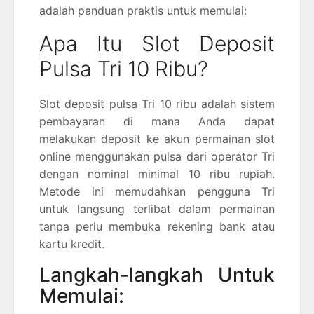
adalah panduan praktis untuk memulai:
Apa Itu Slot Deposit
Pulsa Tri 10 Ribu?
Slot deposit pulsa Tri 10 ribu adalah sistem
pembayaran di mana Anda dapat
melakukan deposit ke akun permainan slot
online menggunakan pulsa dari operator Tri
dengan nominal minimal 10 ribu rupiah.
Metode ini memudahkan pengguna Tri
untuk langsung terlibat dalam permainan
tanpa perlu membuka rekening bank atau
kartu kredit.
Langkah-langkah Untuk
Memulai: