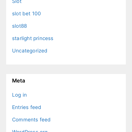
Slot
slot bet 100
slot88
starlight princess
Uncategorized
Meta
Log in
Entries feed
Comments feed