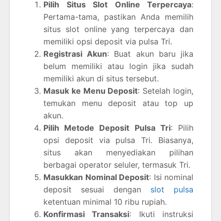
Pilih Situs Slot Online Terpercaya
:
Pertama-tama, pastikan Anda memilih
situs slot online yang terpercaya dan
memiliki opsi deposit via pulsa Tri.
Registrasi Akun
: Buat akun baru jika
belum memiliki atau login jika sudah
memiliki akun di situs tersebut.
Masuk ke Menu Deposit
: Setelah login,
temukan menu deposit atau top up
akun.
Pilih Metode Deposit Pulsa Tri
: Pilih
opsi deposit via pulsa Tri. Biasanya,
situs akan menyediakan pilihan
berbagai operator seluler, termasuk Tri.
Masukkan Nominal Deposit
: Isi nominal
deposit sesuai dengan
slot pulsa
ketentuan minimal 10 ribu rupiah.
Konfirmasi Transaksi
: Ikuti instruksi