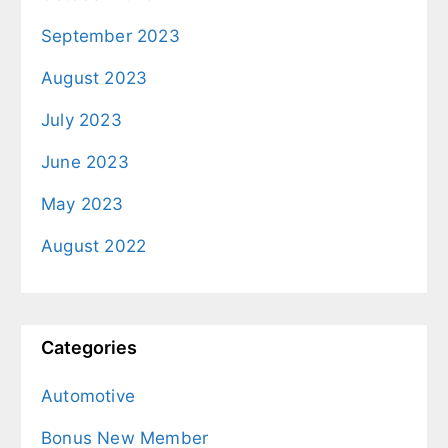
September 2023
August 2023
July 2023
June 2023
May 2023
August 2022
Categories
Automotive
Bonus New Member