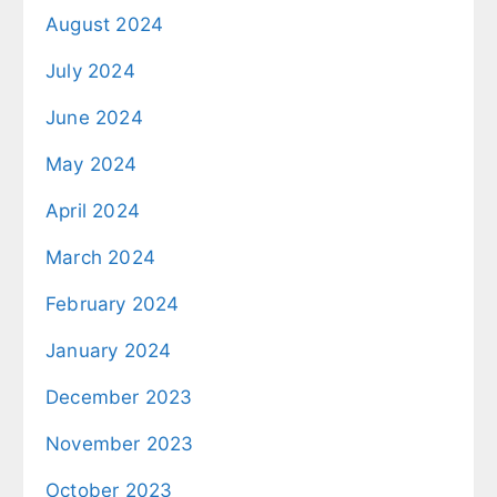
August 2024
July 2024
June 2024
May 2024
April 2024
March 2024
February 2024
January 2024
December 2023
November 2023
October 2023