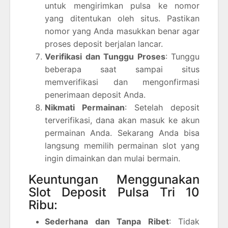
untuk mengirimkan pulsa ke nomor
yang ditentukan oleh situs. Pastikan
nomor yang Anda masukkan benar agar
proses deposit berjalan lancar.
Verifikasi dan Tunggu Proses
: Tunggu
beberapa saat sampai situs
memverifikasi dan mengonfirmasi
penerimaan deposit Anda.
Nikmati Permainan
: Setelah deposit
terverifikasi, dana akan masuk ke akun
permainan Anda. Sekarang Anda bisa
langsung memilih permainan slot yang
ingin dimainkan dan mulai bermain.
Keuntungan Menggunakan
Slot Deposit Pulsa Tri 10
Ribu:
Sederhana dan Tanpa Ribet
: Tidak