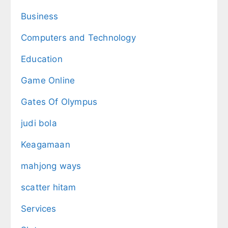
Business
Computers and Technology
Education
Game Online
Gates Of Olympus
judi bola
Keagamaan
mahjong ways
scatter hitam
Services