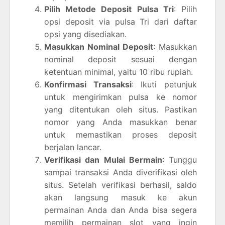
Pilih Metode Deposit Pulsa Tri
: Pilih
opsi deposit via pulsa Tri dari daftar
opsi yang disediakan.
Masukkan Nominal Deposit
: Masukkan
nominal deposit sesuai dengan
ketentuan minimal, yaitu 10 ribu rupiah.
Konfirmasi Transaksi
: Ikuti petunjuk
untuk mengirimkan pulsa ke nomor
yang ditentukan oleh situs. Pastikan
nomor yang Anda masukkan benar
untuk memastikan proses deposit
berjalan lancar.
Verifikasi dan Mulai Bermain
: Tunggu
sampai transaksi Anda diverifikasi oleh
situs. Setelah verifikasi berhasil, saldo
akan langsung masuk ke akun
permainan Anda dan Anda bisa segera
memilih permainan slot yang ingin