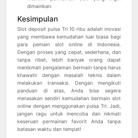
dimainkan.
Kesimpulan
Slot deposit pulsa Tri 10 ribu adalah inovasi
yang membawa kemudahan luar biasa bagi
para pemain slot online di Indonesia.
Dengan proses yang cepat, sederhana, dan
tanpa ribet, lebih banyak orang dapat
menikmati pengalaman bermain tanpa harus
khawatir dengan masalah teknis dalam
melakukan transaksi. Dengan mengikuti
panduan di atas, Anda bisa segera
merasakan sendiri kemudahan bermain slot
online dengan menggunakan pulsa Tri. Jadi,
jangan ragu untuk mencoba dan nikmati
keseruan permainan favorit Anda tanpa
batasan waktu dan tempat!