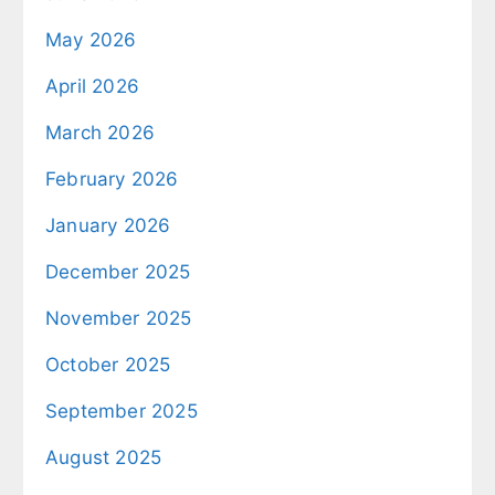
May 2026
April 2026
March 2026
February 2026
January 2026
December 2025
November 2025
October 2025
September 2025
August 2025