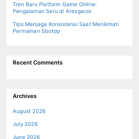
Tren Baru Platform Game Online:
Pengalaman Seru di Aresgacor
Tips Menjaga Konsistensi Saat Menikmati
Permainan Sbotop
Recent Comments
Archives
August 2026
July 2026
June 2026