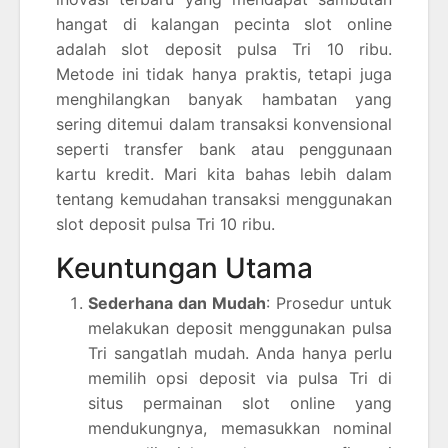
hangat di kalangan pecinta slot online
adalah slot deposit pulsa Tri 10 ribu.
Metode ini tidak hanya praktis, tetapi juga
menghilangkan banyak hambatan yang
sering ditemui dalam transaksi konvensional
seperti transfer bank atau penggunaan
kartu kredit. Mari kita bahas lebih dalam
tentang kemudahan transaksi menggunakan
slot deposit pulsa Tri 10 ribu.
Keuntungan Utama
Sederhana dan Mudah
: Prosedur untuk
melakukan deposit menggunakan pulsa
Tri sangatlah mudah. Anda hanya perlu
memilih opsi deposit via pulsa Tri di
situs permainan slot online yang
mendukungnya, memasukkan nominal