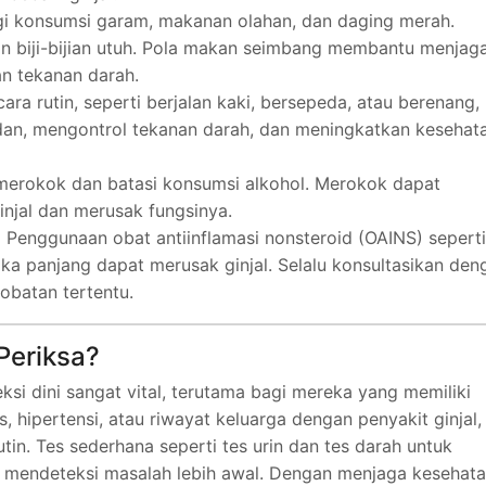
i konsumsi garam, makanan olahan, dan daging merah.
n biji-bijian utuh. Pola makan seimbang membantu menjag
n tekanan darah.
ara rutin, seperti berjalan kaki, bersepeda, atau berenang,
an, mengontrol tekanan darah, dan meningkatkan kesehat
merokok dan batasi konsumsi alkohol. Merokok dapat
njal dan merusak fungsinya.
:
Penggunaan obat antiinflamasi nonsteroid (OAINS) seperti
ka panjang dapat merusak ginjal. Selalu konsultasikan den
batan tertentu.
Periksa?
ksi dini sangat vital, terutama bagi mereka yang memiliki
s, hipertensi, atau riwayat keluarga dengan penyakit ginjal,
in. Tes sederhana seperti tes urin dan tes darah untuk
 mendeteksi masalah lebih awal. Dengan menjaga kesehat