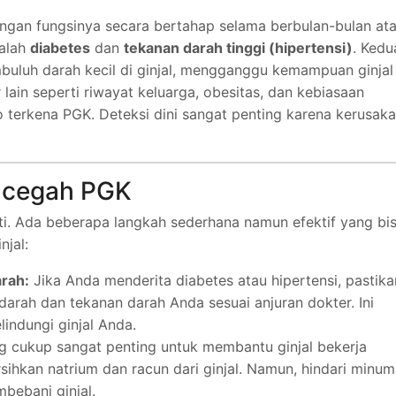
langan fungsinya secara bertahap selama berbulan-bulan at
alah
diabetes
dan
tekanan darah tinggi (hipertensi)
. Kedu
mbuluh darah kecil di ginjal, mengganggu kemampuan ginjal
r lain seperti riwayat keluarga, obesitas, dan kebiasaan
 terkena PGK. Deteksi dini sangat penting karena kerusak
ncegah PGK
i. Ada beberapa langkah sederhana namun efektif yang bi
njal:
rah:
Jika Anda menderita diabetes atau hipertensi, pastika
darah dan tekanan darah Anda sesuai anjuran dokter. Ini
indungi ginjal Anda.
g cukup sangat penting untuk membantu ginjal bekerja
hkan natrium dan racun dari ginjal. Namun, hindari minu
bebani ginjal.