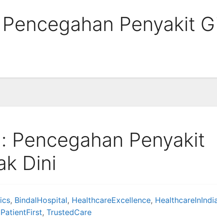
 Pencegahan Penyakit Gi
l: Pencegahan Penyakit
ak Dini
ics
,
BindalHospital
,
HealthcareExcellence
,
HealthcareInIndi
,
PatientFirst
,
TrustedCare