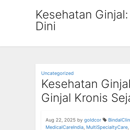
Skip
Kesehatan Ginjal:
to
content
Dini
Uncategorized
Kesehatan Ginja
Ginjal Kronis Sej
Aug 22, 2025
by
goldcor
BindalClin
MedicalCareIndia
,
MultiSpecialtyCare