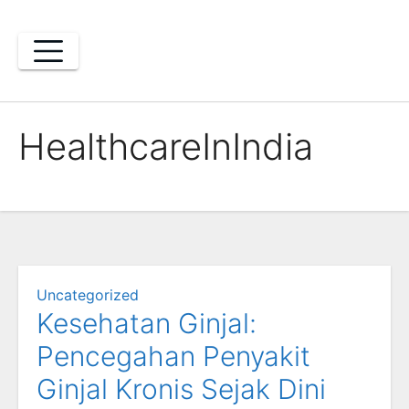
Skip
to
content
HealthcareInIndia
Uncategorized
Kesehatan Ginjal:
Pencegahan Penyakit
Ginjal Kronis Sejak Dini