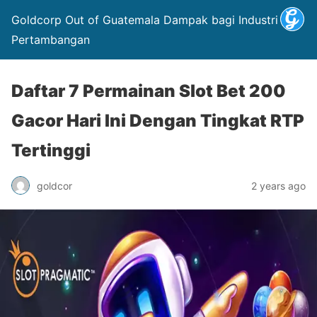
Goldcorp Out of Guatemala Dampak bagi Industri
Pertambangan
Daftar 7 Permainan Slot Bet 200
Gacor Hari Ini Dengan Tingkat RTP
Tertinggi
goldcor
2 years ago