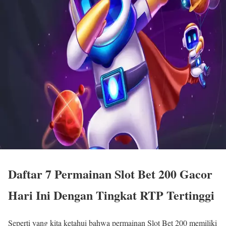
Daftar 7 Permainan Slot Bet 200 Gacor
Hari Ini Dengan Tingkat RTP Tertinggi
Seperti yang kita ketahui bahwa permainan Slot Bet 200 memiliki