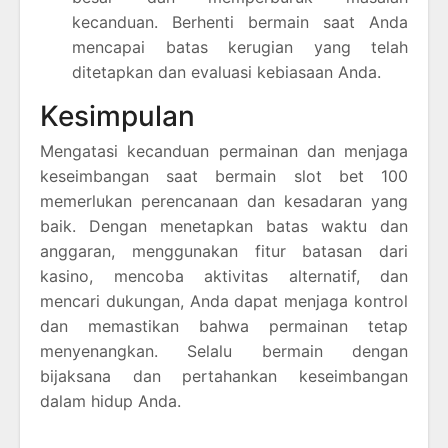
kecanduan. Berhenti bermain saat Anda
mencapai batas kerugian yang telah
ditetapkan dan evaluasi kebiasaan Anda.
Kesimpulan
Mengatasi kecanduan permainan dan menjaga
keseimbangan saat bermain slot bet 100
memerlukan perencanaan dan kesadaran yang
baik. Dengan menetapkan batas waktu dan
anggaran, menggunakan fitur batasan dari
kasino, mencoba aktivitas alternatif, dan
mencari dukungan, Anda dapat menjaga kontrol
dan memastikan bahwa permainan tetap
menyenangkan. Selalu bermain dengan
bijaksana dan pertahankan keseimbangan
dalam hidup Anda.