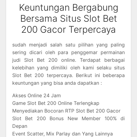
Keuntungan Bergabung
Bersama Situs Slot Bet
200 Gacor Terpercaya
sudah menjadi salah satu pilihan yang paling
sering dicari oleh para penggemar permainan
judi Slot Bet 200 online. Terdapat berbagai
kelebihan yang dimiliki oleh kami selaku situs
Slot Bet 200 terpercaya. Berikut ini beberapa
keuntungan yang bisa anda dapatkan :
Akses Online 24 Jam
Game Slot Bet 200 Online Terlengkap
Menyediakan Bocoran RTP Slot Bet 200 Gacor
Slot Bet 200 Bonus New Member 100% di
Depan
Event Scatter, Mix Parlay dan Yang Lainnya