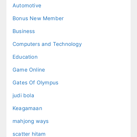
Automotive
Bonus New Member
Business
Computers and Technology
Education
Game Online
Gates Of Olympus
judi bola
Keagamaan
mahjong ways
scatter hitam