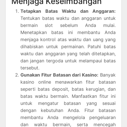
Menjaga Keseimbangan
Tetapkan Batas Waktu dan Anggaran:
Tentukan batas waktu dan anggaran untuk
bermain slot sebelum Anda mulai.
Menetapkan batas ini membantu Anda
menjaga kontrol atas waktu dan uang yang
dihabiskan untuk permainan. Patuhi batas
waktu dan anggaran yang telah ditetapkan,
dan jangan tergoda untuk melampaui batas
tersebut.
Gunakan Fitur Batasan dari Kasino:
Banyak
kasino online menawarkan fitur batasan
seperti batas deposit, batas kerugian, dan
batas waktu bermain. Manfaatkan fitur ini
untuk mengatur batasan yang sesuai
dengan kebutuhan Anda. Fitur batasan
membantu Anda mengelola pengeluaran
dan waktu bermain, serta mencegah