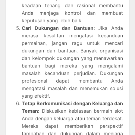
keadaan tenang dan rasional membantu
Anda menjaga kontrol dan membuat
keputusan yang lebih baik.
Cari Dukungan dan Bantuan:
Jika Anda
merasa kesulitan mengatasi kecanduan
permainan, jangan ragu untuk mencari
dukungan dan bantuan. Banyak organisasi
dan kelompok dukungan yang menawarkan
bantuan bagi mereka yang mengalami
masalah kecanduan perjudian. Dukungan
profesional dapat membantu Anda
mengatasi masalah dan menemukan solusi
yang efektif.
Tetap Berkomunikasi dengan Keluarga dan
Teman:
Diskusikan kebiasaan bermain slot
Anda dengan keluarga atau teman terdekat.
Mereka dapat memberikan perspektif
tambahan dan dukungan dalam menjaga