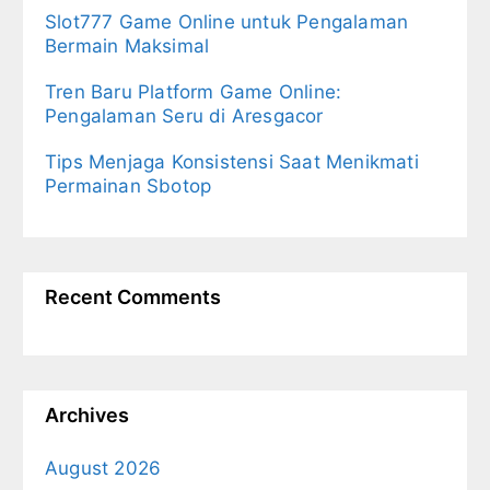
Slot777 Game Online untuk Pengalaman
Bermain Maksimal
Tren Baru Platform Game Online:
Pengalaman Seru di Aresgacor
Tips Menjaga Konsistensi Saat Menikmati
Permainan Sbotop
Recent Comments
Archives
August 2026