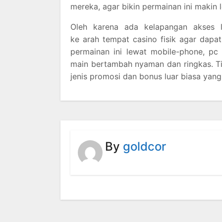
mereka, agar bikin permainan ini makin 
Oleh karena ada kelapangan akses l
ke arah tempat casino fisik agar dap
permainan ini lewat mobile-phone, pc 
main bertambah nyaman dan ringkas. Ti
jenis promosi dan bonus luar biasa yang
By
goldcor