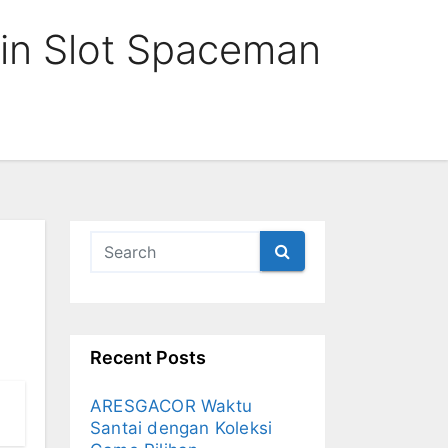
ain Slot Spaceman
Recent Posts
ARESGACOR Waktu
Santai dengan Koleksi