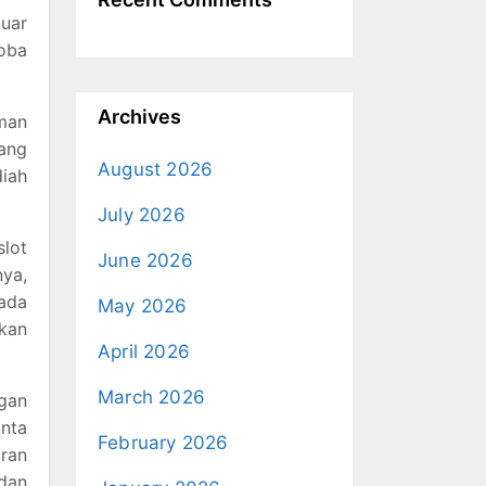
uar
oba
Archives
man
uang
August 2026
iah
July 2026
lot
June 2026
ya,
ada
May 2026
kan
April 2026
March 2026
gan
nta
February 2026
iran
dan