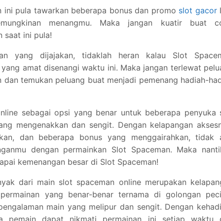
n ini pula tawarkan beberapa bonus dan promo
slot gacor
l
emungkinan menangmu. Maka jangan kuatir buat c
saat ini pula!
an yang dijajakan, tidaklah heran kalau Slot Space
e yang amat disenangi waktu ini. Maka jangan terlewat pel
n dan temukan peluang buat menjadi pemenang hadiah-had
nline sebagai opsi yang benar untuk beberapa penyuka s
ang mengenakkan dan sengit. Dengan kelapangan aksesn
akan, dan beberapa bonus yang menggairahkan, tidak 
nganmu dengan permainkan Slot Spaceman. Maka nanti
 capai kemenangan besar di Slot Spaceman!
nyak dari main slot spaceman online merupakan kelapan
permainan yang benar-benar ternama di golongan peci
 pengalaman main yang melipur dan sengit. Dengan kehad
apa pemain dapat nikmati permainan ini setiap waktu 