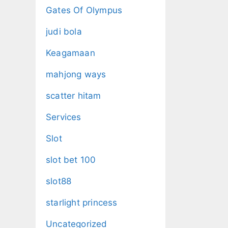
Gates Of Olympus
judi bola
Keagamaan
mahjong ways
scatter hitam
Services
Slot
slot bet 100
slot88
starlight princess
Uncategorized