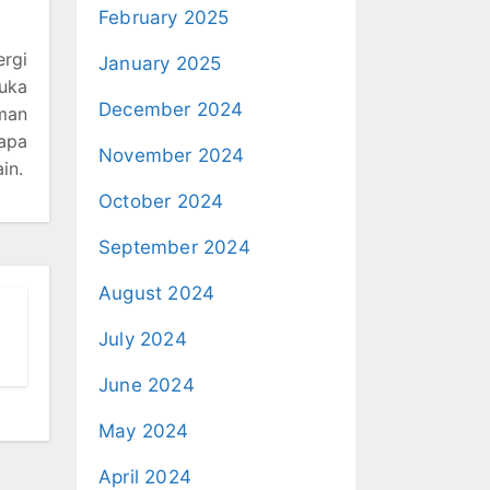
February 2025
rgi
January 2025
uka
December 2024
aman
rapa
November 2024
in.
October 2024
September 2024
August 2024
July 2024
June 2024
May 2024
April 2024