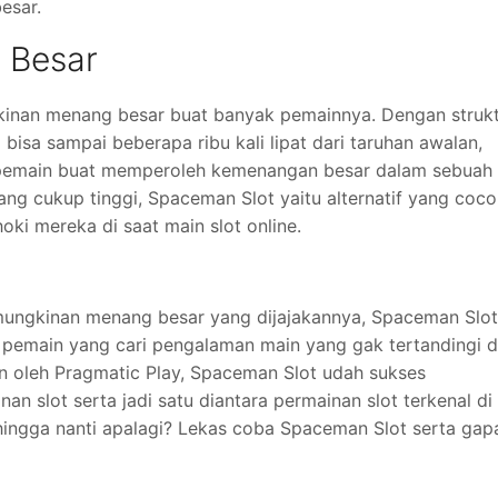
esar.
 Besar
inan menang besar buat banyak pemainnya. Dengan struk
bisa sampai beberapa ribu kali lipat dari taruhan awalan,
emain buat memperoleh kemenangan besar dalam sebuah
ang cukup tinggi, Spaceman Slot yaitu alternatif yang coc
ki mereka di saat main slot online.
emungkinan menang besar yang dijajakannya, Spaceman Slot
k pemain yang cari pengalaman main yang gak tertandingi d
an oleh Pragmatic Play, Spaceman Slot udah sukses
n slot serta jadi satu diantara permainan slot terkenal di
ehingga nanti apalagi? Lekas coba Spaceman Slot serta gap