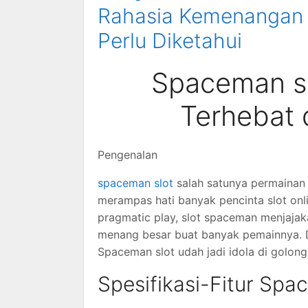
Rahasia Kemenangan 
Perlu Diketahui
Spaceman s
Terhebat d
Pengenalan
spaceman slot
salah satunya permainan 
merampas hati banyak pencinta slot onl
pragmatic play, slot spaceman menjaja
menang besar buat banyak pemainnya. D
Spaceman slot udah jadi idola di golon
Spesifikasi-Fitur Spa