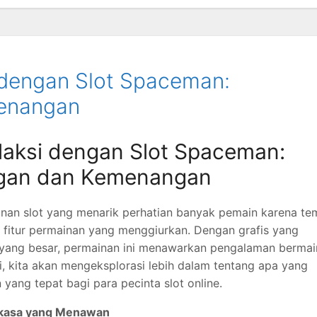
 dengan Slot Spaceman:
enangan
aksi dengan Slot Spaceman:
gan dan Kemenangan
inan slot yang menarik perhatian banyak pemain karena te
 fitur permainan yang menggiurkan. Dengan grafis yang
ang besar, permainan ini menawarkan pengalaman bermai
i, kita akan mengeksplorasi lebih dalam tentang apa yang
yang tepat bagi para pecinta slot online.
ngkasa yang Menawan