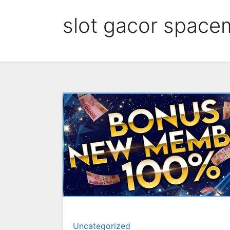
Skip
slot gacor space
to
content
Uncategorized