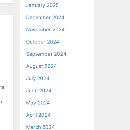
January 2025
December 2024
November 2024
October 2024
September 2024
August 2024
July 2024
ma
June 2024
n
May 2024
April 2024
March 2024