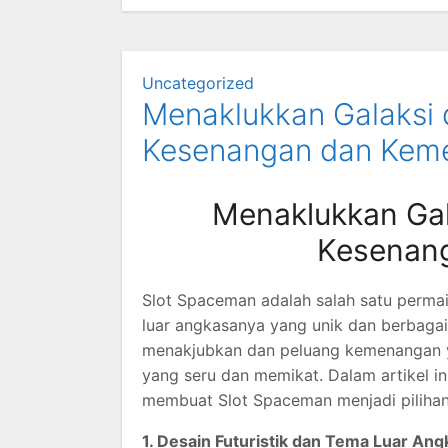
Uncategorized
Menaklukkan Galaksi
Kesenangan dan Kem
Menaklukkan Gal
Kesenan
Slot Spaceman adalah salah satu perma
luar angkasanya yang unik dan berbagai
menakjubkan dan peluang kemenangan y
yang seru dan memikat. Dalam artikel in
membuat Slot Spaceman menjadi pilihan 
1. Desain Futuristik dan Tema Luar A