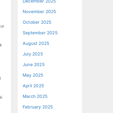
December 2025
November 2025
October 2025
tur
September 2025
August 2025
ok
July 2025
June 2025
May 2025
i
April 2025
March 2025
ai
February 2025