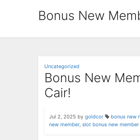
Skip
Bonus New Membe
to
content
Uncategorized
Bonus New Memb
Cair!
Jul 2, 2025
by
goldcor
bonus new 
new member
,
slot bonus new member