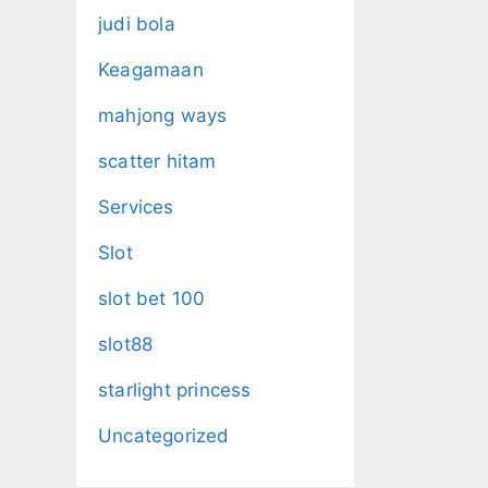
judi bola
Keagamaan
mahjong ways
scatter hitam
Services
Slot
slot bet 100
slot88
starlight princess
Uncategorized