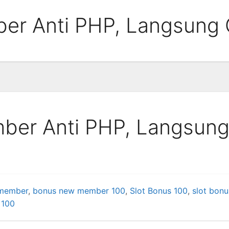
r Anti PHP, Langsung C
er Anti PHP, Langsun
member
,
bonus new member 100
,
Slot Bonus 100
,
slot bonu
 100