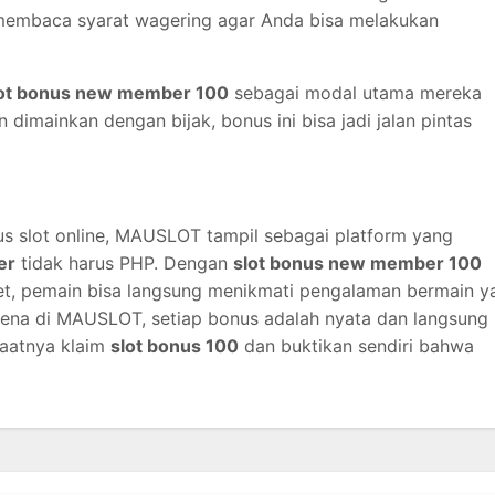
 membaca syarat wagering agar Anda bisa melakukan
ot bonus new member 100
sebagai modal utama mereka
dimainkan dengan bijak, bonus ini bisa jadi jalan pintas
tus slot online, MAUSLOT tampil sebagai platform yang
er
tidak harus PHP. Dengan
slot bonus new member 100
bet, pemain bisa langsung menikmati pengalaman bermain y
arena di MAUSLOT, setiap bonus adalah nyata dan langsung
Saatnya klaim
slot bonus 100
dan buktikan sendiri bahwa