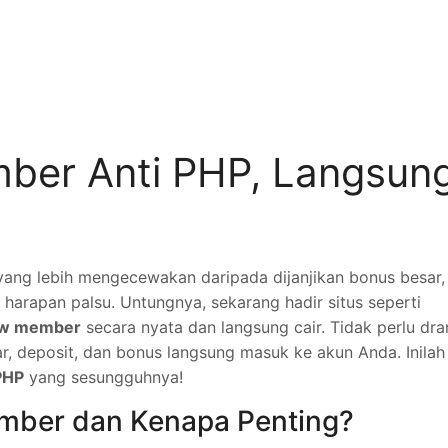
er Anti PHP, Langsun
a yang lebih mengecewakan daripada dijanjikan bonus besar,
 harapan palsu. Untungnya, sekarang hadir situs seperti
ew member
secara nyata dan langsung cair. Tidak perlu dr
r, deposit, dan bonus langsung masuk ke akun Anda. Inilah
PHP
yang sesungguhnya!
mber dan Kenapa Penting?