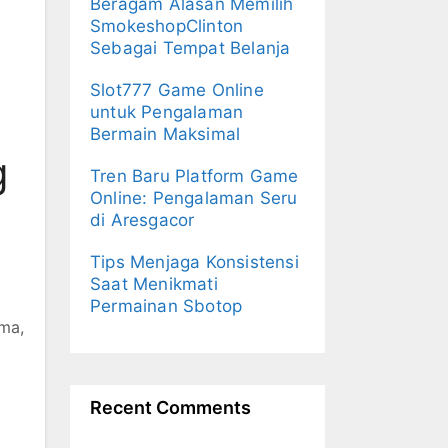
Beragam Alasan Memilih
SmokeshopClinton
Sebagai Tempat Belanja
Slot777 Game Online
untuk Pengalaman
Bermain Maksimal
g
Tren Baru Platform Game
Online: Pengalaman Seru
di Aresgacor
Tips Menjaga Konsistensi
Saat Menikmati
Permainan Sbotop
ama,
Recent Comments