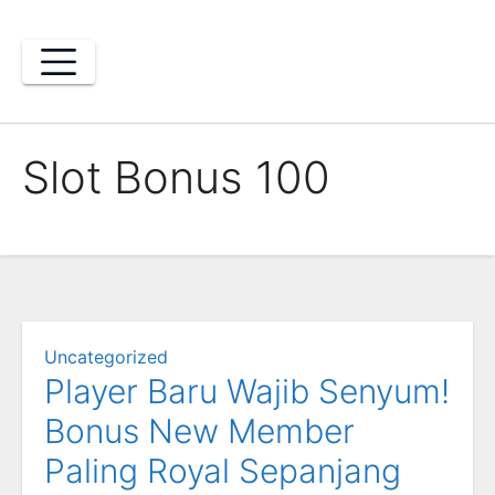
Skip
to
content
Slot Bonus 100
Uncategorized
Player Baru Wajib Senyum!
Bonus New Member
Paling Royal Sepanjang