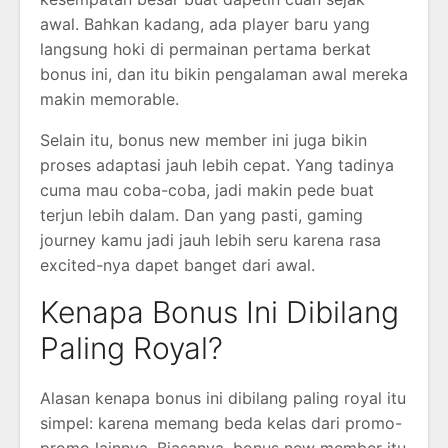
awal. Bahkan kadang, ada player baru yang
langsung hoki di permainan pertama berkat
bonus ini, dan itu bikin pengalaman awal mereka
makin memorable.
Selain itu, bonus new member ini juga bikin
proses adaptasi jauh lebih cepat. Yang tadinya
cuma mau coba-coba, jadi makin pede buat
terjun lebih dalam. Dan yang pasti, gaming
journey kamu jadi jauh lebih seru karena rasa
excited-nya dapet banget dari awal.
Kenapa Bonus Ini Dibilang
Paling Royal?
Alasan kenapa bonus ini dibilang paling royal itu
simpel: karena memang beda kelas dari promo-
promo lainnya. Biasanya, bonus new member itu