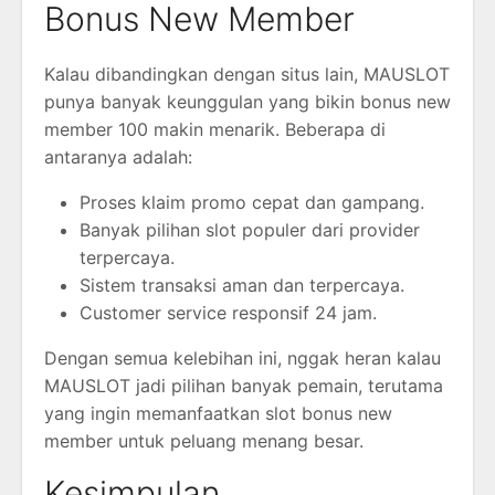
Bonus New Member
Kalau dibandingkan dengan situs lain, MAUSLOT
punya banyak keunggulan yang bikin bonus new
member 100 makin menarik. Beberapa di
antaranya adalah:
Proses klaim promo cepat dan gampang.
Banyak pilihan slot populer dari provider
terpercaya.
Sistem transaksi aman dan terpercaya.
Customer service responsif 24 jam.
Dengan semua kelebihan ini, nggak heran kalau
MAUSLOT jadi pilihan banyak pemain, terutama
yang ingin memanfaatkan slot bonus new
member untuk peluang menang besar.
Kesimpulan