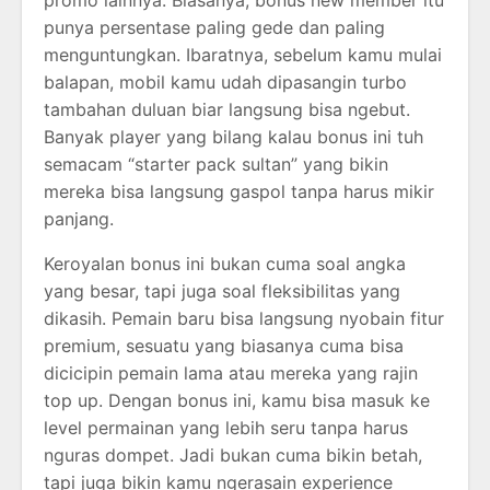
punya persentase paling gede dan paling
menguntungkan. Ibaratnya, sebelum kamu mulai
balapan, mobil kamu udah dipasangin turbo
tambahan duluan biar langsung bisa ngebut.
Banyak player yang bilang kalau bonus ini tuh
semacam “starter pack sultan” yang bikin
mereka bisa langsung gaspol tanpa harus mikir
panjang.
Keroyalan bonus ini bukan cuma soal angka
yang besar, tapi juga soal fleksibilitas yang
dikasih. Pemain baru bisa langsung nyobain fitur
premium, sesuatu yang biasanya cuma bisa
dicicipin pemain lama atau mereka yang rajin
top up. Dengan bonus ini, kamu bisa masuk ke
level permainan yang lebih seru tanpa harus
nguras dompet. Jadi bukan cuma bikin betah,
tapi juga bikin kamu ngerasain experience