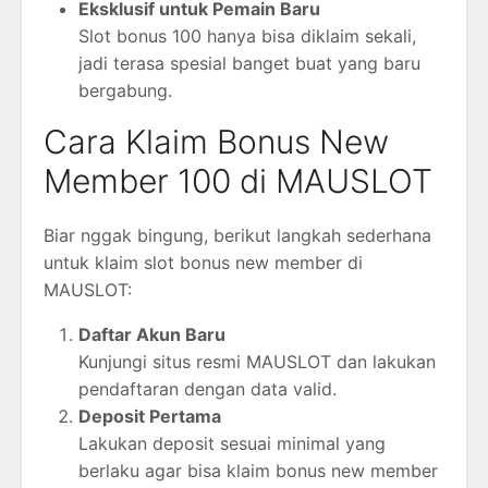
Eksklusif untuk Pemain Baru
Slot bonus 100 hanya bisa diklaim sekali,
jadi terasa spesial banget buat yang baru
bergabung.
Cara Klaim Bonus New
Member 100 di MAUSLOT
Biar nggak bingung, berikut langkah sederhana
untuk klaim slot bonus new member di
MAUSLOT:
Daftar Akun Baru
Kunjungi situs resmi MAUSLOT dan lakukan
pendaftaran dengan data valid.
Deposit Pertama
Lakukan deposit sesuai minimal yang
berlaku agar bisa klaim bonus new member