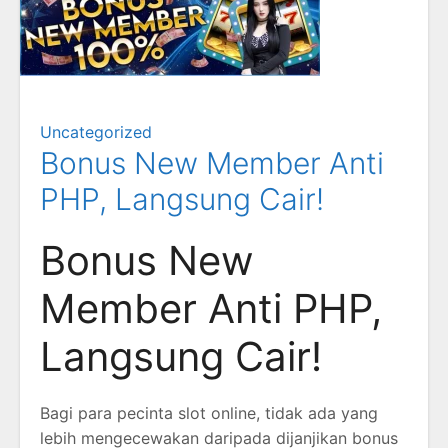
Uncategorized
Bonus New Member Anti
PHP, Langsung Cair!
Bonus New
Member Anti PHP,
Langsung Cair!
Bagi para pecinta slot online, tidak ada yang
lebih mengecewakan daripada dijanjikan bonus