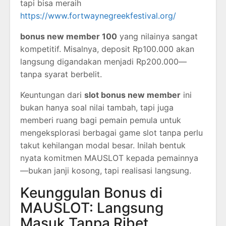
tapi bisa meraih
https://www.fortwaynegreekfestival.org/
bonus new member 100
yang nilainya sangat
kompetitif. Misalnya, deposit Rp100.000 akan
langsung digandakan menjadi Rp200.000—
tanpa syarat berbelit.
Keuntungan dari
slot bonus new member
ini
bukan hanya soal nilai tambah, tapi juga
memberi ruang bagi pemain pemula untuk
mengeksplorasi berbagai game slot tanpa perlu
takut kehilangan modal besar. Inilah bentuk
nyata komitmen MAUSLOT kepada pemainnya
—bukan janji kosong, tapi realisasi langsung.
Keunggulan Bonus di
MAUSLOT: Langsung
Masuk Tanpa Ribet