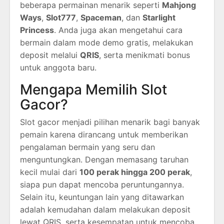
beberapa permainan menarik seperti
Mahjong
Ways
,
Slot777
,
Spaceman
, dan
Starlight
Princess
. Anda juga akan mengetahui cara
bermain dalam mode demo gratis, melakukan
deposit melalui
QRIS
, serta menikmati bonus
untuk anggota baru.
Mengapa Memilih Slot
Gacor?
Slot gacor menjadi pilihan menarik bagi banyak
pemain karena dirancang untuk memberikan
pengalaman bermain yang seru dan
menguntungkan. Dengan memasang taruhan
kecil mulai dari
100 perak hingga 200 perak
,
siapa pun dapat mencoba peruntungannya.
Selain itu, keuntungan lain yang ditawarkan
adalah kemudahan dalam melakukan deposit
lewat QRIS, serta kesempatan untuk mencoba