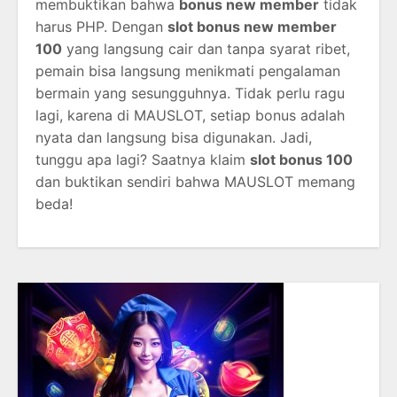
membuktikan bahwa
bonus new member
tidak
harus PHP. Dengan
slot bonus new member
100
yang langsung cair dan tanpa syarat ribet,
pemain bisa langsung menikmati pengalaman
bermain yang sesungguhnya. Tidak perlu ragu
lagi, karena di MAUSLOT, setiap bonus adalah
nyata dan langsung bisa digunakan. Jadi,
tunggu apa lagi? Saatnya klaim
slot bonus 100
dan buktikan sendiri bahwa MAUSLOT memang
beda!