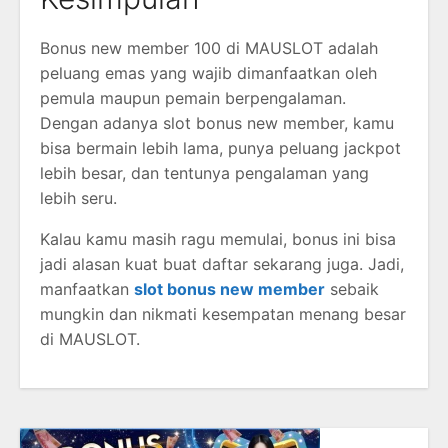
Bonus new member 100 di MAUSLOT adalah
peluang emas yang wajib dimanfaatkan oleh
pemula maupun pemain berpengalaman.
Dengan adanya slot bonus new member, kamu
bisa bermain lebih lama, punya peluang jackpot
lebih besar, dan tentunya pengalaman yang
lebih seru.
Kalau kamu masih ragu memulai, bonus ini bisa
jadi alasan kuat buat daftar sekarang juga. Jadi,
manfaatkan
slot bonus new member
sebaik
mungkin dan nikmati kesempatan menang besar
di MAUSLOT.