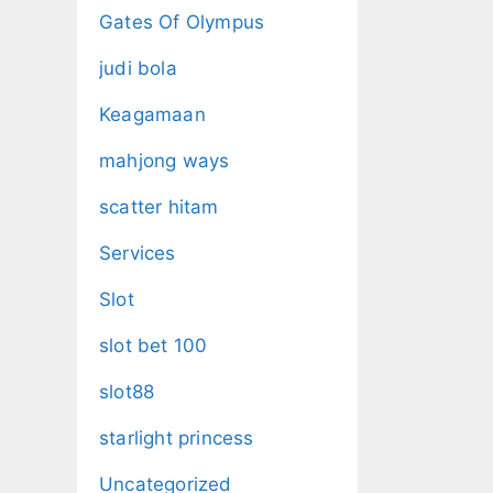
Gates Of Olympus
judi bola
Keagamaan
mahjong ways
scatter hitam
Services
Slot
slot bet 100
slot88
starlight princess
Uncategorized