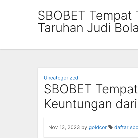
Skip
SBOBET Tempat T
to
content
Taruhan Judi Bola
Uncategorized
SBOBET Tempat 
Keuntungan dari
Nov 13, 2023
by
goldcor
daftar sb