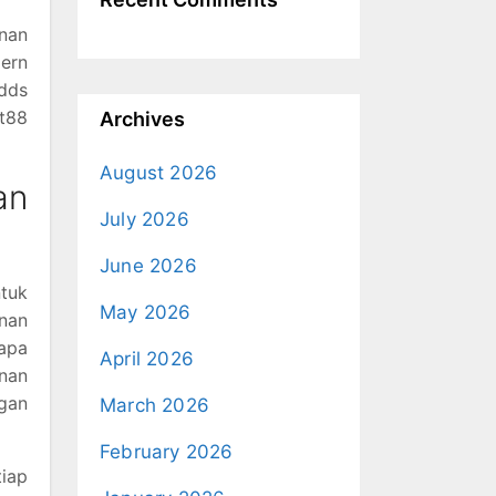
nan
ern
dds
t88
Archives
August 2026
an
July 2026
June 2026
tuk
May 2026
nan
rapa
April 2026
nan
gan
March 2026
February 2026
tiap