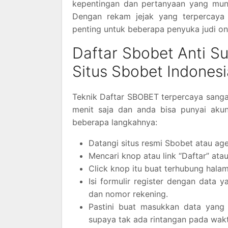
kepentingan dan pertanyaan yang mung
Dengan rekam jejak yang terpercaya d
penting untuk beberapa penyuka judi on
Daftar Sbobet Anti S
Situs Sbobet Indonesi
Teknik Daftar SBOBET terpercaya sang
menit saja dan anda bisa punyai akun
beberapa langkahnya:
Datangi situs resmi Sbobet atau ag
Mencari knop atau link “Daftar” atau
Click knop itu buat terhubung halam
Isi formulir register dengan data 
dan nomor rekening.
Pastini buat masukkan data yang
supaya tak ada rintangan pada wak