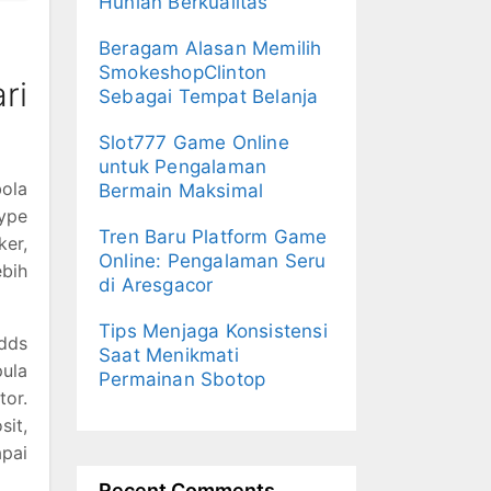
Hunian Berkualitas
Beragam Alasan Memilih
SmokeshopClinton
ri
Sebagai Tempat Belanja
Slot777 Game Online
untuk Pengalaman
bola
Bermain Maksimal
ype
Tren Baru Platform Game
ker,
Online: Pengalaman Seru
ebih
di Aresgacor
Tips Menjaga Konsistensi
dds
Saat Menikmati
ula
Permainan Sbotop
or.
sit,
pai
Recent Comments