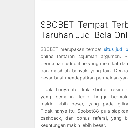
SBOBET Tempat Terba
Taruhan Judi Bola Onl
SBOBET merupakan tempat
situs judi 
online lantaran sejumlah argumen. 
permainan judi online yang memikat dan b
dan masihlah banyak yang lain. Denga
besar buat mendapatkan permainan yang
Tidak hanya itu, link sbobet resmi
yang semakin lebih tinggi berma
makin lebih besar, yang pada gilir
Tidak hanya itu, Sbobet88 pula siapka
cashback, dan bonus referal, yang 
keuntungan makin lebih besar.