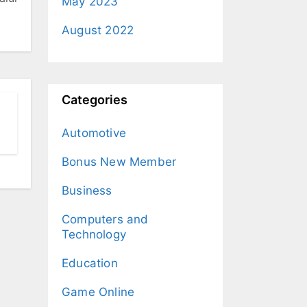
May 2023
August 2022
Categories
Automotive
Bonus New Member
Business
Computers and
Technology
Education
Game Online