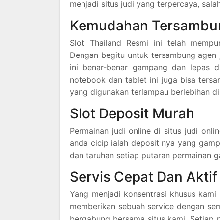
menjadi situs judi yang terpercaya, sala
Kemudahan Tersambun
Slot Thailand Resmi ini telah mempu
Dengan begitu untuk tersambung agen ju
ini benar-benar gampang dan lepas da
notebook dan tablet ini juga bisa te
yang digunakan terlampau berlebihan d
Slot Deposit Murah
Permainan judi online di situs judi onli
anda cicip ialah deposit nya yang gam
dan taruhan setiap putaran permainan g
Servis Cepat Dan Akti
Yang menjadi konsentrasi khusus kami se
memberikan sebuah service dengan sem
bergabung bersama situs kami. Setiap p