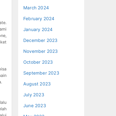
March 2024
February 2024
te.
kami
January 2024
ne,
December 2023
aket
November 2023
October 2023
bisa
September 2023
main
a.
August 2023
July 2023
lalu
June 2023
lah
alui