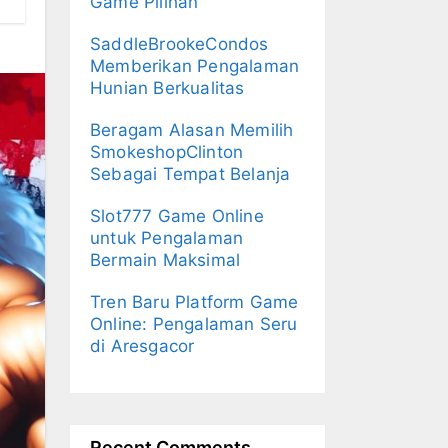
Game Pilihan
SaddleBrookeCondos
Memberikan Pengalaman
Hunian Berkualitas
Beragam Alasan Memilih
SmokeshopClinton
Sebagai Tempat Belanja
Slot777 Game Online
untuk Pengalaman
Bermain Maksimal
Tren Baru Platform Game
Online: Pengalaman Seru
di Aresgacor
Recent Comments