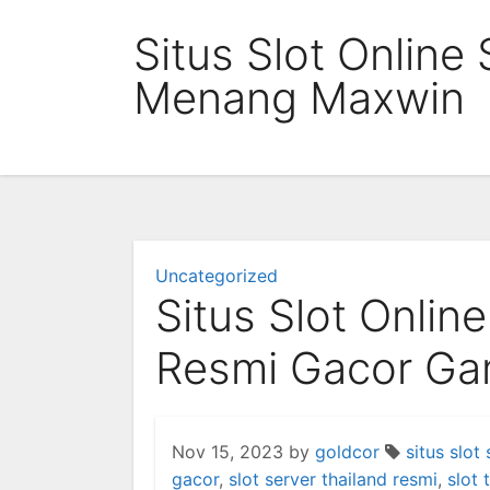
Skip
Situs Slot Onlin
to
content
Menang Maxwin
Uncategorized
Situs Slot Onlin
Resmi Gacor G
Nov 15, 2023
by
goldcor
situs slot
gacor
,
slot server thailand resmi
,
slot 