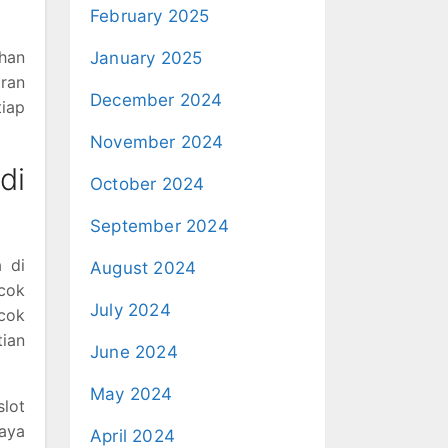
February 2025
han
January 2025
aran
December 2024
iap
November 2024
di
October 2024
September 2024
a di
August 2024
ocok
July 2024
ocok
ian
June 2024
May 2024
lot
paya
April 2024