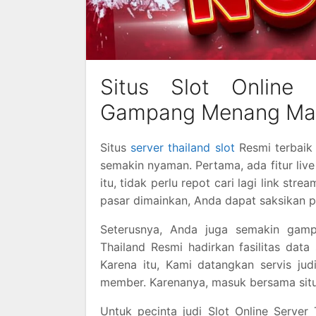
Situs Slot Online
Gampang Menang Ma
Situs
server thailand slot
Resmi terbaik
semakin nyaman. Pertama, ada fitur liv
itu, tidak perlu repot cari lagi link str
pasar dimainkan, Anda dapat saksikan p
Seterusnya, Anda juga semakin gampa
Thailand Resmi hadirkan fasilitas data
Karena itu, Kami datangkan servis ju
member. Karenanya, masuk bersama situs j
Untuk pecinta judi Slot Online Server