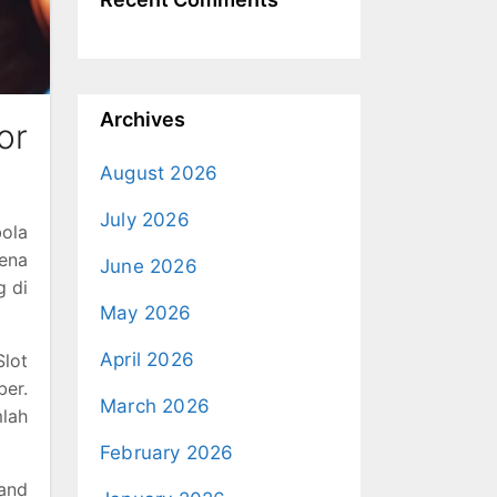
Archives
or
August 2026
July 2026
ola
rena
June 2026
g di
May 2026
April 2026
lot
ber.
March 2026
lah
February 2026
land