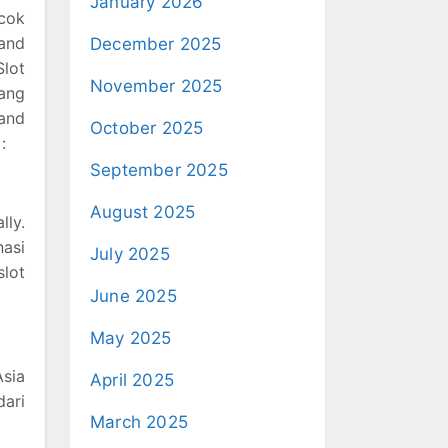
January 2026
ocok
and
December 2025
lot
November 2025
ang
and
October 2025
:
September 2025
August 2025
lly.
nasi
July 2025
slot
June 2025
May 2025
Asia
April 2025
dari
March 2025