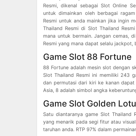
Resmi, dikenal sebagai Slot Online Se
untuk dimainkan oleh berbagai ragam 
Resmi untuk anda mainkan jika ingin 
Thailand Resmi di Slot Thailand Resm
mana untuk bermain. Jangan cemas, di
Resmi yang mana dapat selalu jackpot, b
Game Slot 88 Fortune
88 Fortune adalah mesin slot dengan sk
Slot Thailand Resmi ini memiliki 243 
dan permutasi dari kiri ke kanan dapat
Asia, 8 adalah simbol angka keberuntun
Game Slot Golden Lot
Satu diantaranya game Slot Thailand R
yang menarik pada segi fitur atau visual
taruhan anda. RTP 97% dalam permainan 