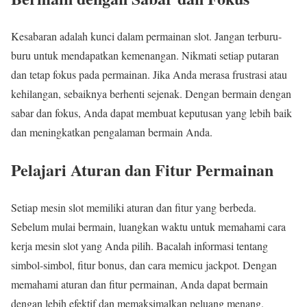
Kesabaran adalah kunci dalam permainan slot. Jangan terburu-
buru untuk mendapatkan kemenangan. Nikmati setiap putaran
dan tetap fokus pada permainan. Jika Anda merasa frustrasi atau
kehilangan, sebaiknya berhenti sejenak. Dengan bermain dengan
sabar dan fokus, Anda dapat membuat keputusan yang lebih baik
dan meningkatkan pengalaman bermain Anda.
Pelajari Aturan dan Fitur Permainan
Setiap mesin slot memiliki aturan dan fitur yang berbeda.
Sebelum mulai bermain, luangkan waktu untuk memahami cara
kerja mesin slot yang Anda pilih. Bacalah informasi tentang
simbol-simbol, fitur bonus, dan cara memicu jackpot. Dengan
memahami aturan dan fitur permainan, Anda dapat bermain
dengan lebih efektif dan memaksimalkan peluang menang.