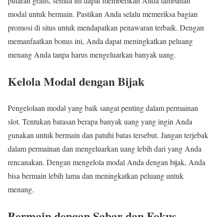
putaran gratis, semua ini dapat memberikan Anda tambahan
modal untuk bermain. Pastikan Anda selalu memeriksa bagian
promosi di situs untuk mendapatkan penawaran terbaik. Dengan
memanfaatkan bonus ini, Anda dapat meningkatkan peluang
menang Anda tanpa harus mengeluarkan banyak uang.
Kelola Modal dengan Bijak
Pengelolaan modal yang baik sangat penting dalam permainan
slot. Tentukan batasan berapa banyak uang yang ingin Anda
gunakan untuk bermain dan patuhi batas tersebut. Jangan terjebak
dalam permainan dan mengeluarkan uang lebih dari yang Anda
rencanakan. Dengan mengelola modal Anda dengan bijak, Anda
bisa bermain lebih lama dan meningkatkan peluang untuk
menang.
Bermain dengan Sabar dan Fokus