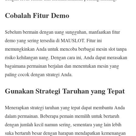
Cobalah Fitur Demo
Sebelum bermain dengan uang sungguhan, manfaatkan fitur
demo yang sering tersedia di MAUSLOT. Fitur ini
memungkinkan Anda untuk mencoba berbagai mesin slot tanpa
risiko kehilangan uang. Dengan cara ini, Anda dapat merasakan
bagaimana permainan berjalan dan menentukan mesin yang
paling cocok dengan strategi Anda.
Gunakan Strategi Taruhan yang Tepat
Menerapkan strategi taruhan yang tepat dapat membantu Anda
dalam permainan. Beberapa pemain memilih untuk bertaruh
dengan jumlah kecil namun sering, sementara yang lain lebih
suka bertaruh besar dengan harapan mendapatkan kemenangan