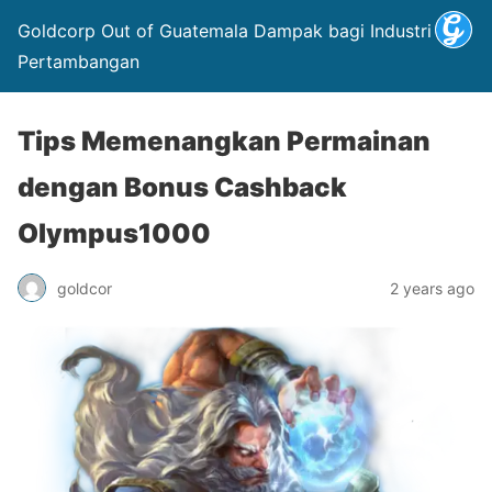
Goldcorp Out of Guatemala Dampak bagi Industri
Pertambangan
Tips Memenangkan Permainan
dengan Bonus Cashback
Olympus1000
goldcor
2 years ago