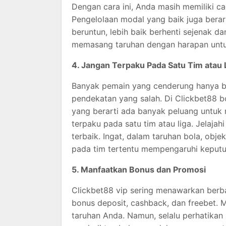
Dengan cara ini, Anda masih memiliki c
Pengelolaan modal yang baik juga berar
beruntun, lebih baik berhenti sejenak d
memasang taruhan dengan harapan untu
4. Jangan Terpaku Pada Satu Tim atau 
Banyak pemain yang cenderung hanya ber
pendekatan yang salah. Di Clickbet88 bo
yang berarti ada banyak peluang untu
terpaku pada satu tim atau liga. Jelaja
terbaik. Ingat, dalam taruhan bola, obje
pada tim tertentu mempengaruhi keputu
5. Manfaatkan Bonus dan Promosi
Clickbet88 vip sering menawarkan berb
bonus deposit, cashback, dan freebet.
taruhan Anda. Namun, selalu perhatikan