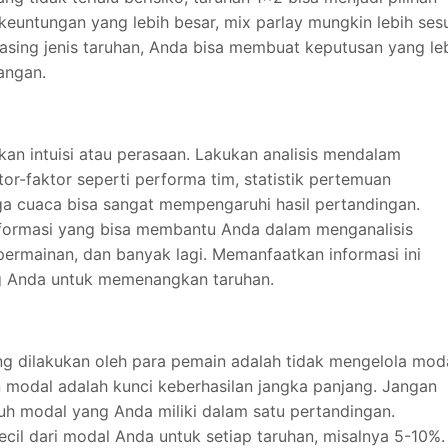
euntungan yang lebih besar, mix parlay mungkin lebih sesu
ing jenis taruhan, Anda bisa membuat keputusan yang le
angan.
an intuisi atau perasaan. Lakukan analisis mendalam
or-faktor seperti performa tim, statistik pertemuan
ga cuaca bisa sangat mempengaruhi hasil pertandingan.
formasi yang bisa membantu Anda dalam menganalisis
n permainan, dan banyak lagi. Memanfaatkan informasi ini
ng Anda untuk memenangkan taruhan.
ing dilakukan oleh para pemain adalah tidak mengelola mod
n modal adalah kunci keberhasilan jangka panjang. Jangan
h modal yang Anda miliki dalam satu pertandingan.
cil dari modal Anda untuk setiap taruhan, misalnya 5-10%.