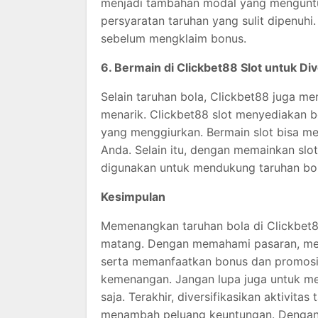
menjadi tambahan modal yang menguntu
persyaratan taruhan yang sulit dipenu
sebelum mengklaim bonus.
6. Bermain di Clickbet88 Slot untuk Div
Selain taruhan bola, Clickbet88 juga me
menarik. Clickbet88 slot menyediakan 
yang menggiurkan. Bermain slot bisa men
Anda. Selain itu, dengan memainkan sl
digunakan untuk mendukung taruhan bo
Kesimpulan
Memenangkan taruhan bola di Clickbet
matang. Dengan memahami pasaran, mela
serta memanfaatkan bonus dan promosi 
kemenangan. Jangan lupa juga untuk menj
saja. Terakhir, diversifikasikan aktivit
menambah peluang keuntungan. Dengan m