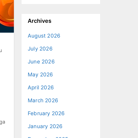
Archives
August 2026
July 2026
u
June 2026
May 2026
April 2026
March 2026
February 2026
g
gga
January 2026