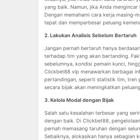
yang baik. Namun, jika Anda mengincar k
Dengan memahami cara kerja masing-mas
tepat dan memperbesar peluang kemen
2. Lakukan Analisis Sebelum Bertaruh
Jangan pernah bertaruh hanya berdasark
terhadap tim yang akan bertanding. Fakt
sebelumnya, kondisi pemain kunci, hing
Clickbet88 vip menawarkan berbagai in
pertandingan, seperti statistik tim, tre
secara bijak akan meningkatkan pelua
3. Kelola Modal dengan Bijak
Salah satu kesalahan terbesar yang ser
dengan baik. Di Clickbet88, pengelolaa
pernah memasang taruhan dengan seluru
Sebaiknya, alokasikan hanya sebagian ke