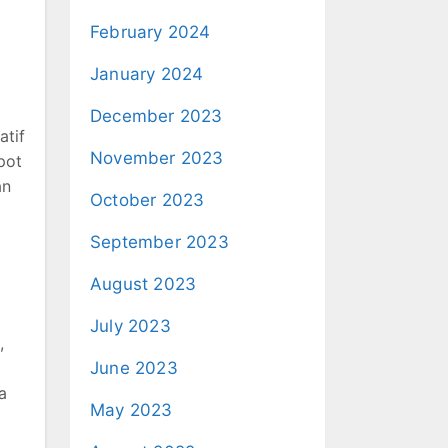
February 2024
January 2024
December 2023
atif
November 2023
pot
an
October 2023
September 2023
August 2023
July 2023
,
June 2023
a
May 2023