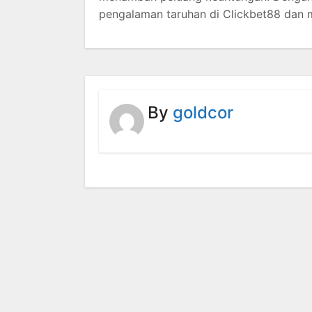
pengalaman taruhan di Clickbet88 dan
By
goldcor