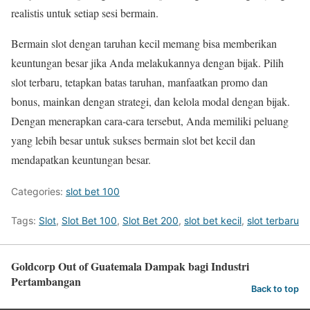
realistis untuk setiap sesi bermain.
Bermain slot dengan taruhan kecil memang bisa memberikan
keuntungan besar jika Anda melakukannya dengan bijak. Pilih
slot terbaru, tetapkan batas taruhan, manfaatkan promo dan
bonus, mainkan dengan strategi, dan kelola modal dengan bijak.
Dengan menerapkan cara-cara tersebut, Anda memiliki peluang
yang lebih besar untuk sukses bermain slot bet kecil dan
mendapatkan keuntungan besar.
Categories:
slot bet 100
Tags:
Slot
,
Slot Bet 100
,
Slot Bet 200
,
slot bet kecil
,
slot terbaru
Goldcorp Out of Guatemala Dampak bagi Industri
Pertambangan
Back to top