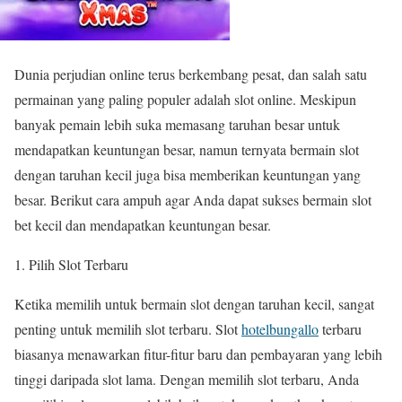
Dunia perjudian online terus berkembang pesat, dan salah satu
permainan yang paling populer adalah slot online. Meskipun
banyak pemain lebih suka memasang taruhan besar untuk
mendapatkan keuntungan besar, namun ternyata bermain slot
dengan taruhan kecil juga bisa memberikan keuntungan yang
besar. Berikut cara ampuh agar Anda dapat sukses bermain slot
bet kecil dan mendapatkan keuntungan besar.
1. Pilih Slot Terbaru
Ketika memilih untuk bermain slot dengan taruhan kecil, sangat
penting untuk memilih slot terbaru. Slot
hotelbungallo
terbaru
biasanya menawarkan fitur-fitur baru dan pembayaran yang lebih
tinggi daripada slot lama. Dengan memilih slot terbaru, Anda