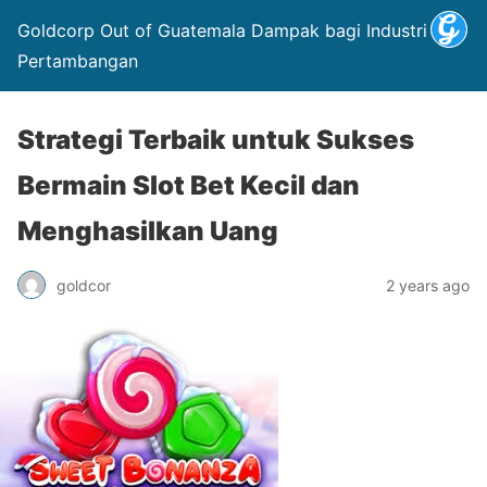
Goldcorp Out of Guatemala Dampak bagi Industri
Pertambangan
Strategi Terbaik untuk Sukses
Bermain Slot Bet Kecil dan
Menghasilkan Uang
goldcor
2 years ago