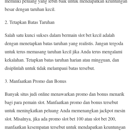
memiliki peluang yang lebih baik untuk mendapatkan keuntungan
besar dengan taruhan kecil.
2. Tetapkan Batas Taruhan
Salah satu kunci sukses dalam bermain slot bet kecil adalah
dengan menetapkan batas taruhan yang realistis. Jangan tergoda
untuk terus memasang taruhan kecil jika Anda terus mengalami
kekalahan. Tetapkan batas taruhan harian atau mingguan, dan
disiplinlah untuk tidak melampaui batas tersebut.
3. Manfaatkan Promo dan Bonus
Banyak situs judi online menawarkan promo dan bonus menarik
bagi para pemain slot. Manfaatkan promo dan bonus tersebut
untuk meningkatkan peluang Anda memenangkan jackpot mesin
slot. Misalnya, jika ada promo slot bet 100 atau slot bet 200,
manfaatkan kesempatan tersebut untuk mendapatkan keuntungan