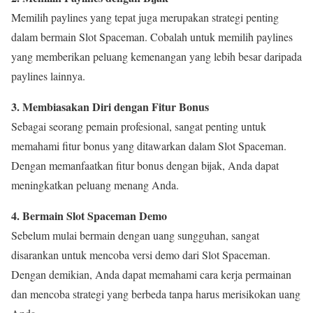
Memilih paylines yang tepat juga merupakan strategi penting
dalam bermain Slot Spaceman. Cobalah untuk memilih paylines
yang memberikan peluang kemenangan yang lebih besar daripada
paylines lainnya.
3. Membiasakan Diri dengan Fitur Bonus
Sebagai seorang pemain profesional, sangat penting untuk
memahami fitur bonus yang ditawarkan dalam Slot Spaceman.
Dengan memanfaatkan fitur bonus dengan bijak, Anda dapat
meningkatkan peluang menang Anda.
4. Bermain Slot Spaceman Demo
Sebelum mulai bermain dengan uang sungguhan, sangat
disarankan untuk mencoba versi demo dari Slot Spaceman.
Dengan demikian, Anda dapat memahami cara kerja permainan
dan mencoba strategi yang berbeda tanpa harus merisikokan uang