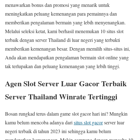
menawarkan bonus dan promosi yang menarik untuk
meningkatkan peluang kemenangan para pemainnya dan
memberikan pengalaman bermain yang lebih menyenangkan.
Melalui seleksi ketat, kami berhasil menemukan 10 situs slot
terbaik dengan server Thailand di luar negeri yang terbukti
memberikan kemenangan besar. Dengan memilih situs-situs ini,
Anda akan mendapatkan pengalaman bermain slot online yang
tak terlupakan dan peluang kemenangan yang lebih tinggi.
Agen Slot Server Luar Gacor Terbaik
Server Thailand Winrate Tertinggi
Bosan rungkad terus dalam game slot gacor hari ini? Mungkin
kamu belum mencoba adanya dari
situs slot gacor
server luar
negeri terbaik di tahun 2023 ini sehingga kamu belum
mendapatkan kemenangan. Makin gampang dengan mencoba 10