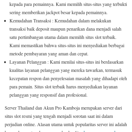
kepada para pemainnya. Kami memilih situs-situs yang terbukti
sering memberikan jackpot besar kepada pemainnya.
Kemudahan Transaksi : Kemudahan dalam melakukan
transaksi baik deposit maupun penarikan dana menjadi salah
satu pertimbangan utama dalam memilih situs slot terbaik.
Kami memastikan bahwa situs-situs ini menyediakan berbagai
metode pembayaran yang aman dan cepat.
Layanan Pelanggan : Kami menilai situs-situs ini berdasarkan
kualitas layanan pelanggan yang mereka tawarkan, termasuk
kecepatan respon dan penyelesaian masalah yang dihadapi oleh
para pemain. Situs slot terbaik harus menyediakan layanan
pelanggan yang responsif dan profesional.
Server Thailand dan Akun Pro Kamboja merupakan server dari
situs slot resmi yang tengah menjadi sorotan saat ini dalam
perjudian online. Alasan utama untuk popularitas server ini adalah