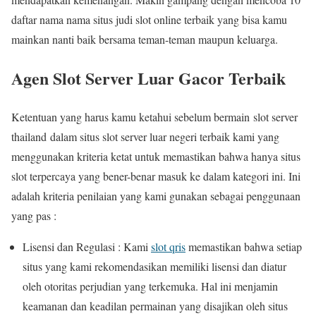
daftar nama nama situs judi slot online terbaik yang bisa kamu
mainkan nanti baik bersama teman-teman maupun keluarga.
Agen Slot Server Luar Gacor Terbaik
Ketentuan yang harus kamu ketahui sebelum bermain slot server
thailand dalam situs slot server luar negeri terbaik kami yang
menggunakan kriteria ketat untuk memastikan bahwa hanya situs
slot terpercaya yang bener-benar masuk ke dalam kategori ini. Ini
adalah kriteria penilaian yang kami gunakan sebagai penggunaan
yang pas :
Lisensi dan Regulasi : Kami
slot qris
memastikan bahwa setiap
situs yang kami rekomendasikan memiliki lisensi dan diatur
oleh otoritas perjudian yang terkemuka. Hal ini menjamin
keamanan dan keadilan permainan yang disajikan oleh situs