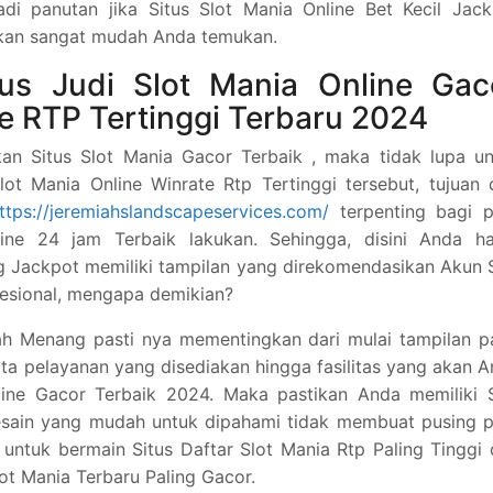
i panutan jika Situs Slot Mania Online Bet Kecil Jack
 akan sangat mudah Anda temukan.
tus Judi Slot Mania Online Gac
 RTP Tertinggi Terbaru 2024
an Situs Slot Mania Gacor Terbaik , maka tidak lupa un
ot Mania Online Winrate Rtp Tertinggi tersebut, tujuan 
ttps://jeremiahslandscapeservices.com/
terpenting bagi p
ine 24 jam Terbaik lakukan. Sehingga, disini Anda ha
g Jackpot memiliki tampilan yang direkomendasikan Akun 
fesional, mengapa demikian?
ah Menang pasti nya mementingkan dari mulai tampilan p
ta pelayanan yang disediakan hingga fasilitas yang akan 
ine Gacor Terbaik 2024. Maka pastikan Anda memiliki S
sain yang mudah untuk dipahami tidak membuat pusing p
untuk bermain Situs Daftar Slot Mania Rtp Paling Tinggi
t Mania Terbaru Paling Gacor.