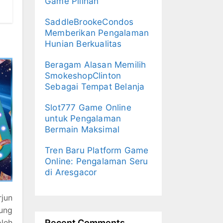
Game Pilihan
SaddleBrookeCondos
Memberikan Pengalaman
Hunian Berkualitas
Beragam Alasan Memilih
SmokeshopClinton
Sebagai Tempat Belanja
Slot777 Game Online
untuk Pengalaman
Bermain Maksimal
Tren Baru Platform Game
Online: Pengalaman Seru
di Aresgacor
rjun
gung
leh
Recent Comments