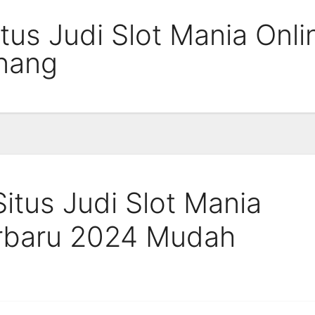
itus Judi Slot Mania Onl
nang
Situs Judi Slot Mania
erbaru 2024 Mudah