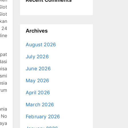
Slot
lot
ukan
 24
Archives
line
August 2026
pat
July 2026
dasi
bisa
June 2026
smi
May 2026
sia
rum
April 2026
March 2026
ania
a No
February 2026
aya