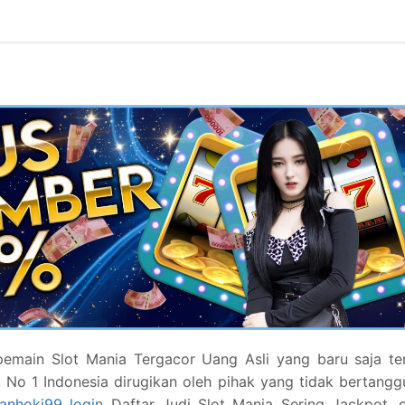
 pemain Slot Mania Tergacor Uang Asli yang baru saja te
k No 1 Indonesia dirugikan oleh pihak yang tidak bertang
anhoki99 login
Daftar Judi Slot Mania Sering Jackpot. o