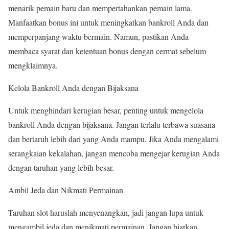
menarik pemain baru dan mempertahankan pemain lama.
Manfaatkan bonus ini untuk meningkatkan bankroll Anda dan
memperpanjang waktu bermain. Namun, pastikan Anda
membaca syarat dan ketentuan bonus dengan cermat sebelum
mengklaimnya.
Kelola Bankroll Anda dengan Bijaksana
Untuk menghindari kerugian besar, penting untuk mengelola
bankroll Anda dengan bijaksana. Jangan terlalu terbawa suasana
dan bertaruh lebih dari yang Anda mampu. Jika Anda mengalami
serangkaian kekalahan, jangan mencoba mengejar kerugian Anda
dengan taruhan yang lebih besar.
Ambil Jeda dan Nikmati Permainan
Taruhan slot haruslah menyenangkan, jadi jangan lupa untuk
mengambil jeda dan menikmati permainan. Jangan biarkan