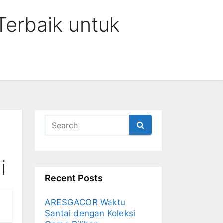
Terbaik untuk
i
Recent Posts
ARESGACOR Waktu
Santai dengan Koleksi