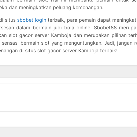
ka dan meningkatkan peluang kemenangan.
i situs
sbobet login
terbaik, para pemain dapat meningka
sesan dalam bermain judi bola online. Sbobet88 merupa
kan slot gacor server Kamboja dan merupakan pilihan ter
 sensasi bermain slot yang menguntungkan. Jadi, jangan 
angan di situs slot gacor server Kamboja terbaik!