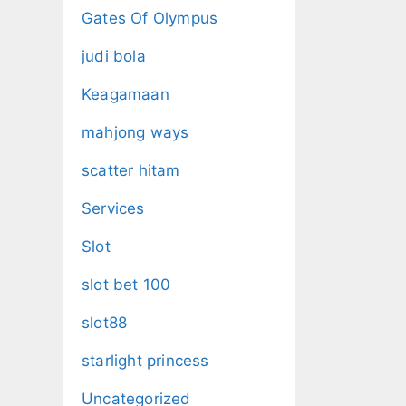
Gates Of Olympus
judi bola
Keagamaan
mahjong ways
scatter hitam
Services
Slot
slot bet 100
slot88
starlight princess
Uncategorized