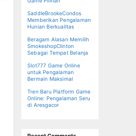
Game Pilihan
SaddleBrookeCondos
Memberikan Pengalaman
Hunian Berkualitas
Beragam Alasan Memilih
SmokeshopClinton
Sebagai Tempat Belanja
Slot777 Game Online
untuk Pengalaman
Bermain Maksimal
Tren Baru Platform Game
Online: Pengalaman Seru
di Aresgacor
Recent Comments