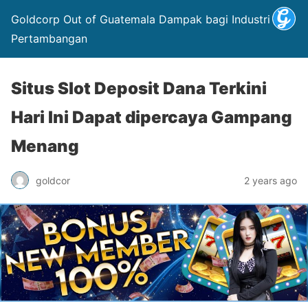
Goldcorp Out of Guatemala Dampak bagi Industri
Pertambangan
Situs Slot Deposit Dana Terkini
Hari Ini Dapat dipercaya Gampang
Menang
goldcor
2 years ago