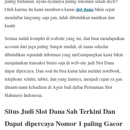
paling berlainan, nyata-nyatanya paling rekomen sekali dech!!
slot dana
Oleh karena itu kami membawa kamu
bikin cepat
mendaftar langsung saja gan, tidak dibutuhkan nantikan dan
kuatir.
Semua sudah komplet di wabsite yang ini, dan buat mendapatkan
account dari juga paling Sangat mudah, di mana sekedar
dibutuhkan sejumlah informasi yang meGampangkan kami bikin
menjalankan transaksi bisnis saja di web-site judi Slot Dana
dapat dipercaya. Dan soal itu bisa kamu lalui melalui notebook,
telephone seluler, tablet, dan yang lainnya, menjadi cepat ya gan
dinanti-nanti kehadiran di Agen Judi daftar Permainan Slot
Habanero Indonesia.
Situs Judi Slot Dana Sah Terkini Dan
Dapat dipercaya Nomor 1 paling Gacor