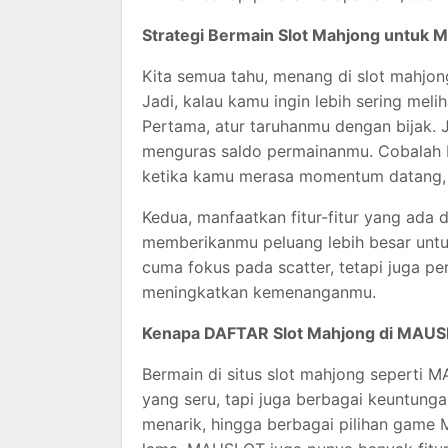
Strategi Bermain Slot Mahjong untuk 
Kita semua tahu, menang di slot mahjong
Jadi, kalau kamu ingin lebih sering meli
Pertama, atur taruhanmu dengan bijak. J
menguras saldo permainanmu. Cobalah be
ketika kamu merasa momentum datang, ti
Kedua, manfaatkan fitur-fitur yang ada di
memberikanmu peluang lebih besar untu
cuma fokus pada scatter, tetapi juga p
meningkatkan kemenanganmu.
Kenapa DAFTAR Slot Mahjong di MAUSL
Bermain di situs slot mahjong sepert
yang seru, tapi juga berbagai keuntung
menarik, hingga berbagai pilihan game