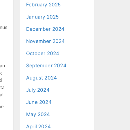
February 2025
January 2025
onus
December 2024
November 2024
October 2024
ran
September 2024
k
August 2024
ti
ita
July 2024
a!
June 2024
r-
May 2024
April 2024