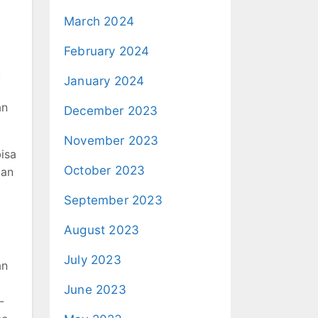
March 2024
February 2024
!
January 2024
an
December 2023
November 2023
bisa
October 2023
gan
September 2023
August 2023
July 2023
an
June 2023
-