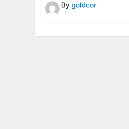
By
goldcor