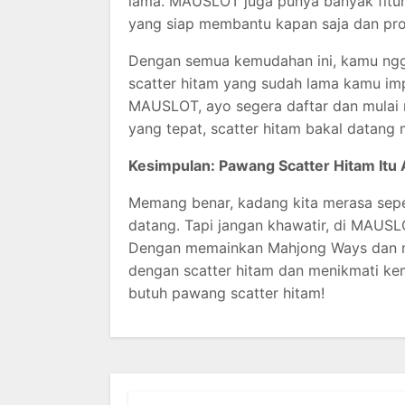
lama. MAUSLOT juga punya banyak fitur
yang siap membantu kapan saja dan pro
Dengan semua kemudahan ini, kamu ngga
scatter hitam yang sudah lama kamu imp
MAUSLOT, ayo segera daftar dan mulai m
yang tepat, scatter hitam bakal datan
Kesimpulan: Pawang Scatter Hitam Itu
Memang benar, kadang kita merasa seper
datang. Tapi jangan khawatir, di MAUSLOT
Dengan memainkan Mahjong Ways dan me
dengan scatter hitam dan menikmati ke
butuh pawang scatter hitam!