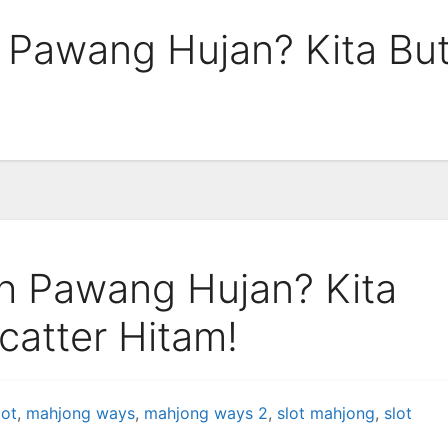
h Pawang Hujan? Kita B
h Pawang Hujan? Kita
atter Hitam!
lot
,
mahjong ways
,
mahjong ways 2
,
slot mahjong
,
slot