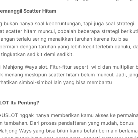
Memanggil Scatter Hitam
 bukan hanya soal keberuntungan, tapi juga soal strategi.
hat scatter hitam muncul, cobalah beberapa strategi berikut
angan terlalu sering menaikkan taruhan karena itu bisa
rmain dengan taruhan yang lebih kecil terlebih dahulu, d
ngkatkan sedikit demi sedikit.
 Mahjong Ways slot. Fitur-fitur seperti wild dan multiplier 
k menang meskipun scatter hitam belum muncul. Jadi, jan
erhatikan simbol-simbol lain yang bisa membantu
OT Itu Penting?
i MAUSLOT nggak hanya memberikan kamu akses ke permain
an tambahan. Dari proses pendaftaran yang mudah, bonus
 Mahjong Ways yang bisa bikin kamu betah bermain berlama