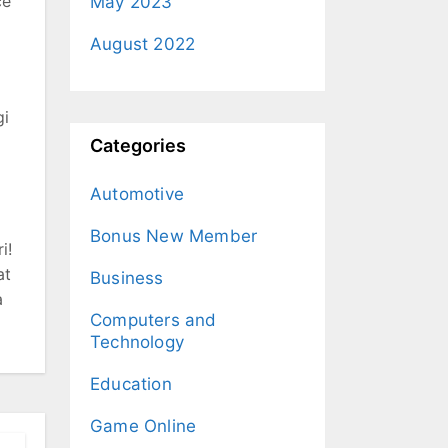
ce
May 2023
August 2022
gi
Categories
Automotive
Bonus New Member
i!
at
Business
a
Computers and
Technology
Education
Game Online