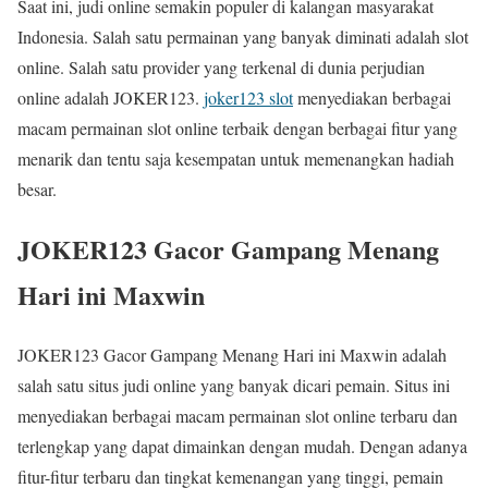
Saat ini, judi online semakin populer di kalangan masyarakat
Indonesia. Salah satu permainan yang banyak diminati adalah slot
online. Salah satu provider yang terkenal di dunia perjudian
online adalah JOKER123.
joker123 slot
menyediakan berbagai
macam permainan slot online terbaik dengan berbagai fitur yang
menarik dan tentu saja kesempatan untuk memenangkan hadiah
besar.
JOKER123 Gacor Gampang Menang
Hari ini Maxwin
JOKER123 Gacor Gampang Menang Hari ini Maxwin adalah
salah satu situs judi online yang banyak dicari pemain. Situs ini
menyediakan berbagai macam permainan slot online terbaru dan
terlengkap yang dapat dimainkan dengan mudah. Dengan adanya
fitur-fitur terbaru dan tingkat kemenangan yang tinggi, pemain