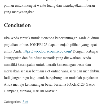
pilihan untuk mengisi waktu luang dan mendapatkan hiburan
yang menyenangkan.
Conclusion
Jika Anda tertarik untuk mencoba keberuntungan Anda di dunia
perjudian online, JOKER123 dapat menjadi pilihan yang tepat
untuk Anda.
https://woodburycountyced.com/
Dengan berbagai
keunggulan dan fitur-fitur menarik yang ditawarkan, Anda
memiliki kesempatan untuk meraih kemenangan besar dan
merasakan sensasi bermain slot online yang seru dan menghibur.
Jadi, jangan ragu lagi untuk bergabung dan mulailah perjalanan
Anda menuju kemenangan besar bersama JOKER123 Gacor
Gampang Menang Hari ini Maxwin.
Categories:
Slot