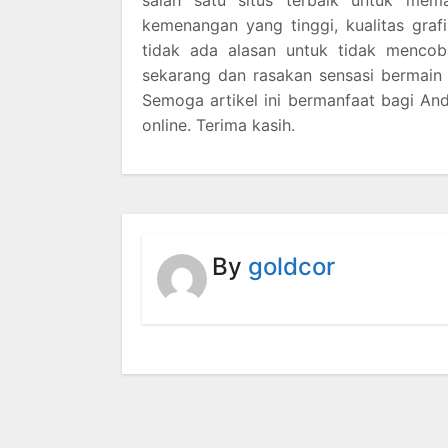
salah satu situs terbaik untuk mem
kemenangan yang tinggi, kualitas gra
tidak ada alasan untuk tidak mencoba
sekarang dan rasakan sensasi bermain s
Semoga artikel ini bermanfaat bagi A
online. Terima kasih.
By
goldcor