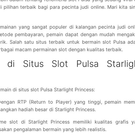
pilihan terbaik bagi para pecinta judi online. Mari kita s
rmainan yang sangat populer di kalangan pecinta judi onl
etode pembayaran, pemain dapat dengan mudah mengak
. Salah satu situs terbaik untuk bermain slot Pulsa ad
rbagai macam permainan slot dengan kualitas terbaik.
 di Situs Slot Pulsa Starlig
in di situs slot Pulsa Starlight Princess:
engan RTP (Return to Player) yang tinggi, pemain memil
gkan hadiah besar di Starlight Princess.
e slot di Starlight Princess memiliki kualitas grafis 
kan pengalaman bermain yang lebih realistis.