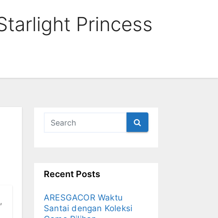
tarlight Princess
Recent Posts
ARESGACOR Waktu
,
Santai dengan Koleksi