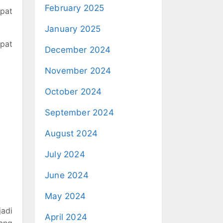
February 2025
apat
January 2025
pat
December 2024
November 2024
October 2024
September 2024
August 2024
July 2024
June 2024
May 2024
jadi
April 2024