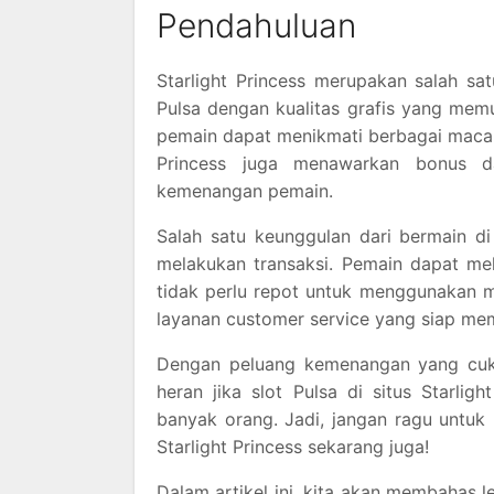
Pendahuluan
Starlight Princess merupakan salah sat
Pulsa dengan kualitas grafis yang mem
pemain dapat menikmati berbagai macam 
Princess juga menawarkan bonus d
kemenangan pemain.
Salah satu keunggulan dari bermain di
melakukan transaksi. Pemain dapat me
tidak perlu repot untuk menggunakan me
layanan customer service yang siap me
Dengan peluang kemenangan yang cuk
heran jika slot Pulsa di situs Starlig
banyak orang. Jadi, jangan ragu untuk 
Starlight Princess sekarang juga!
Dalam artikel ini, kita akan membahas 