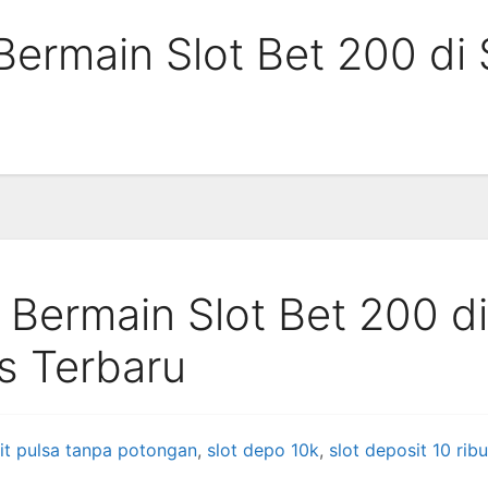
rmain Slot Bet 200 di S
Bermain Slot Bet 200 di
ss Terbaru
it pulsa tanpa potongan
,
slot depo 10k
,
slot deposit 10 ribu