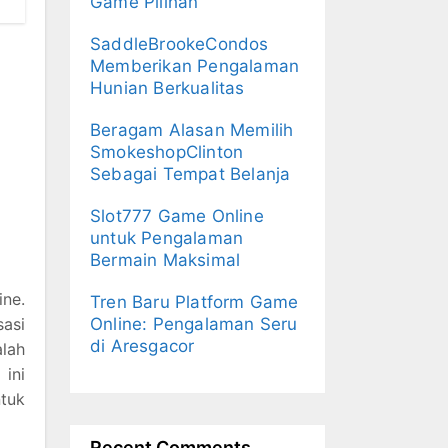
Game Pilihan
SaddleBrookeCondos
Memberikan Pengalaman
Hunian Berkualitas
Beragam Alasan Memilih
SmokeshopClinton
Sebagai Tempat Belanja
Slot777 Game Online
untuk Pengalaman
Bermain Maksimal
ine.
Tren Baru Platform Game
asi
Online: Pengalaman Seru
di Aresgacor
lah
 ini
tuk
Recent Comments