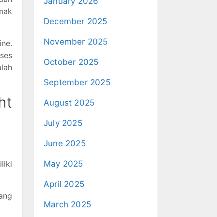
January 2026
imak
December 2025
November 2025
ine.
ses
October 2025
alah
September 2025
ht
August 2025
July 2025
June 2025
iki
May 2025
April 2025
yang
March 2025