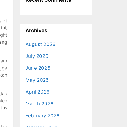
slot
ini,
Archives
ight
ang
August 2026
July 2026
alam
gga
June 2026
akan
May 2026
April 2026
dak
oleh
March 2026
itus
February 2026
 dan