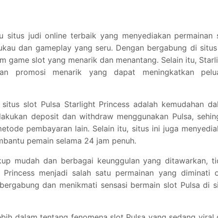
u situs judi online terbaik yang menyediakan permainan 
ukau dan gameplay yang seru. Dengan bergabung di situs 
game slot yang menarik dan menantang. Selain itu, Starl
an promosi menarik yang dapat meningkatkan pelu
 situs slot Pulsa Starlight Princess adalah kemudahan d
lakukan deposit dan withdraw menggunakan Pulsa, sehin
tode pembayaran lain. Selain itu, situs ini juga menyedi
mbantu pemain selama 24 jam penuh.
up mudah dan berbagai keunggulan yang ditawarkan, ti
ht Princess menjadi salah satu permainan yang diminati 
bergabung dan menikmati sensasi bermain slot Pulsa di s
lebih dalam tentang fenomena slot Pulsa yang sedang viral