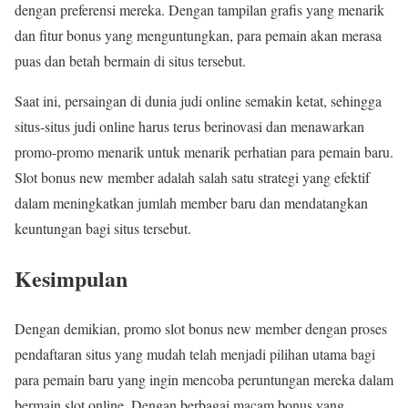
dengan preferensi mereka. Dengan tampilan grafis yang menarik
dan fitur bonus yang menguntungkan, para pemain akan merasa
puas dan betah bermain di situs tersebut.
Saat ini, persaingan di dunia judi online semakin ketat, sehingga
situs-situs judi online harus terus berinovasi dan menawarkan
promo-promo menarik untuk menarik perhatian para pemain baru.
Slot bonus new member adalah salah satu strategi yang efektif
dalam meningkatkan jumlah member baru dan mendatangkan
keuntungan bagi situs tersebut.
Kesimpulan
Dengan demikian, promo slot bonus new member dengan proses
pendaftaran situs yang mudah telah menjadi pilihan utama bagi
para pemain baru yang ingin mencoba peruntungan mereka dalam
bermain slot online. Dengan berbagai macam bonus yang