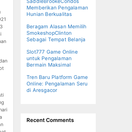
SaddleBrookeCondos
Memberikan Pengalaman
u
Hunian Berkualitas
021
23
Beragam Alasan Memilih
SmokeshopClinton
i
Sebagai Tempat Belanja
nan
Slot777 Game Online
untuk Pengalaman
 dan
Bermain Maksimal
ot
Tren Baru Platform Game
Online: Pengalaman Seru
di Aresgacor
ti
ng
hari
a
Recent Comments
an
pat