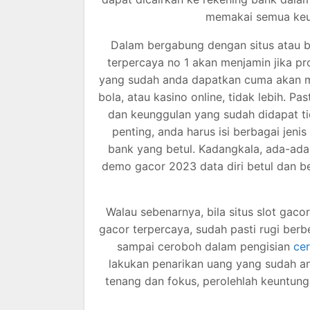
memakai semua keunt
Dalam bergabung dengan situs atau ban
terpercaya no 1 akan menjamin jika p
yang sudah anda dapatkan cuma akan me
bola, atau kasino online, tidak lebih. P
dan keunggulan yang sudah didapat ti
penting, anda harus isi berbagai jeni
bank yang betul. Kadangkala, ada-ada 
demo gacor 2023 data diri betul dan b
Walau sebenarnya, bila situs slot gaco
gacor terpercaya, sudah pasti rugi berb
sampai ceroboh dalam pengisian
cer
lakukan penarikan uang yang sudah an
tenang dan fokus, perolehlah keuntungan