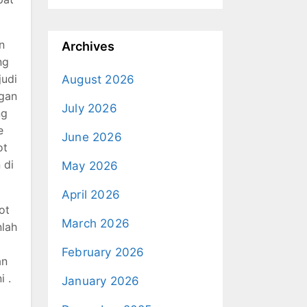
n
Archives
ng
judi
August 2026
ngan
July 2026
ng
e
June 2026
ot
 di
May 2026
April 2026
ot
March 2026
nlah
February 2026
an
i .
January 2026