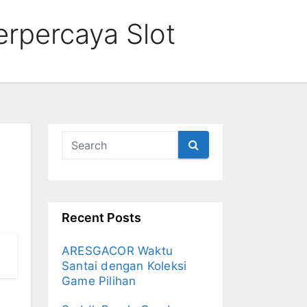
erpercaya Slot
Recent Posts
ARESGACOR Waktu
Santai dengan Koleksi
Game Pilihan