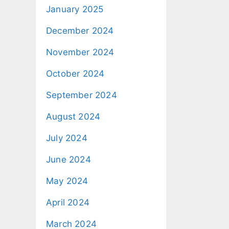
January 2025
December 2024
November 2024
October 2024
September 2024
August 2024
July 2024
June 2024
May 2024
April 2024
March 2024