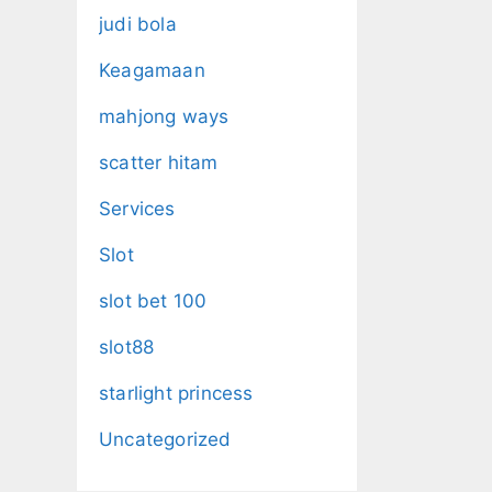
judi bola
Keagamaan
mahjong ways
scatter hitam
Services
Slot
slot bet 100
slot88
starlight princess
Uncategorized