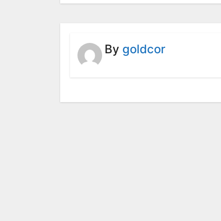
By
goldcor