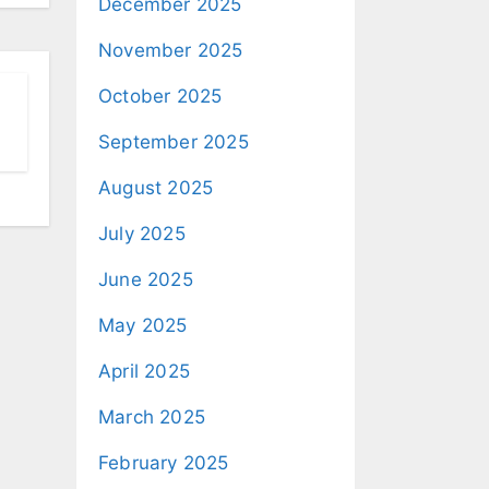
December 2025
November 2025
October 2025
September 2025
August 2025
July 2025
June 2025
May 2025
April 2025
March 2025
February 2025