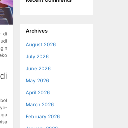
Archives
r di
udi
August 2026
ngin
eko
July 2026
June 2026
di
May 2026
April 2026
bol
March 2026
eye-
juga
February 2026
bisa