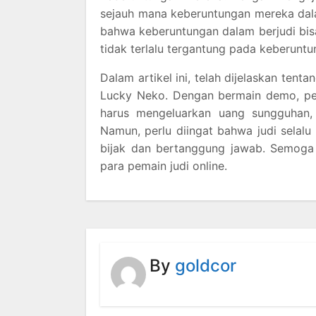
sejauh mana keberuntungan mereka dala
bahwa keberuntungan dalam berjudi bisa
tidak terlalu tergantung pada keberunt
Dalam artikel ini, telah dijelaskan te
Lucky Neko. Dengan bermain demo, pem
harus mengeluarkan uang sungguhan, 
Namun, perlu diingat bahwa judi selalu
bijak dan bertanggung jawab. Semoga 
para pemain judi online.
By
goldcor