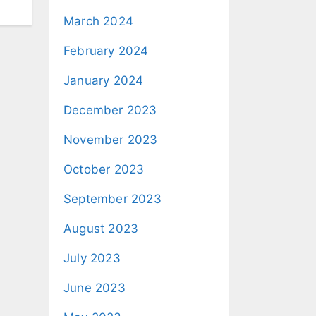
March 2024
February 2024
January 2024
December 2023
November 2023
October 2023
September 2023
August 2023
July 2023
June 2023