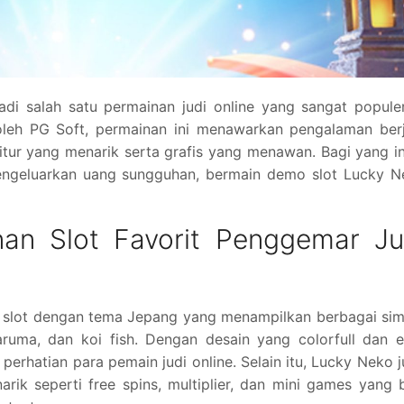
di salah satu permainan judi online yang sangat popule
oleh PG Soft, permainan ini menawarkan pengalaman berj
itur yang menarik serta grafis yang menawan. Bagi yang i
engeluarkan uang sungguhan, bermain demo slot Lucky N
an Slot Favorit Penggemar Ju
 slot dengan tema Jepang yang menampilkan berbagai sim
aruma, dan koi fish. Dengan desain yang colorfull dan 
 perhatian para pemain judi online. Selain itu, Lucky Neko 
rik seperti free spins, multiplier, dan mini games yang 