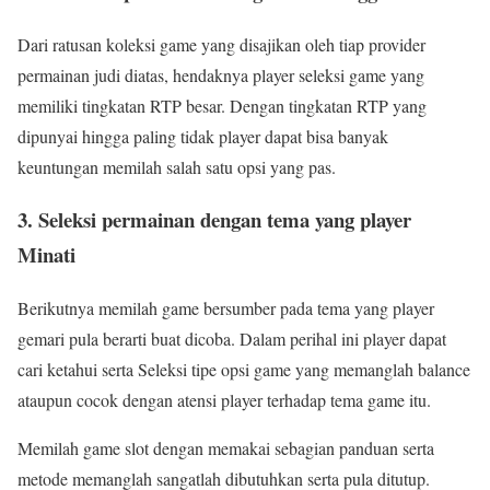
Dari ratusan koleksi game yang disajikan oleh tiap provider
permainan judi diatas, hendaknya player seleksi game yang
memiliki tingkatan RTP besar. Dengan tingkatan RTP yang
dipunyai hingga paling tidak player dapat bisa banyak
keuntungan memilah salah satu opsi yang pas.
3. Seleksi permainan dengan tema yang player
Minati
Berikutnya memilah game bersumber pada tema yang player
gemari pula berarti buat dicoba. Dalam perihal ini player dapat
cari ketahui serta Seleksi tipe opsi game yang memanglah balance
ataupun cocok dengan atensi player terhadap tema game itu.
Memilah game slot dengan memakai sebagian panduan serta
metode memanglah sangatlah dibutuhkan serta pula ditutup.