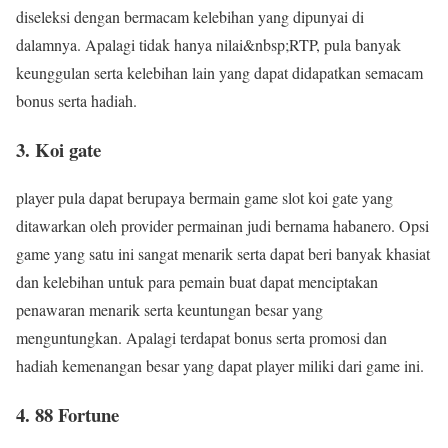
diseleksi dengan bermacam kelebihan yang dipunyai di
dalamnya. Apalagi tidak hanya nilai&nbsp;RTP, pula banyak
keunggulan serta kelebihan lain yang dapat didapatkan semacam
bonus serta hadiah.
3. Koi gate
player pula dapat berupaya bermain game slot koi gate yang
ditawarkan oleh provider permainan judi bernama habanero. Opsi
game yang satu ini sangat menarik serta dapat beri banyak khasiat
dan kelebihan untuk para pemain buat dapat menciptakan
penawaran menarik serta keuntungan besar yang
menguntungkan. Apalagi terdapat bonus serta promosi dan
hadiah kemenangan besar yang dapat player miliki dari game ini.
4. 88 Fortune