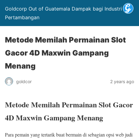
Goldcorp Out of Guatemala Dampak bagi Industri
Pertambangan
Metode Memilah Permainan Slot
Gacor 4D Maxwin Gampang
Menang
goldcor
2 years ago
Metode Memilah Permainan Slot Gacor
4D Maxwin Gampang Menang
Para pemain yang tertarik buat bermain di sebagian opsi web judi