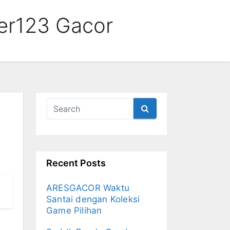
er123 Gacor
Recent Posts
ARESGACOR Waktu
Santai dengan Koleksi
Game Pilihan