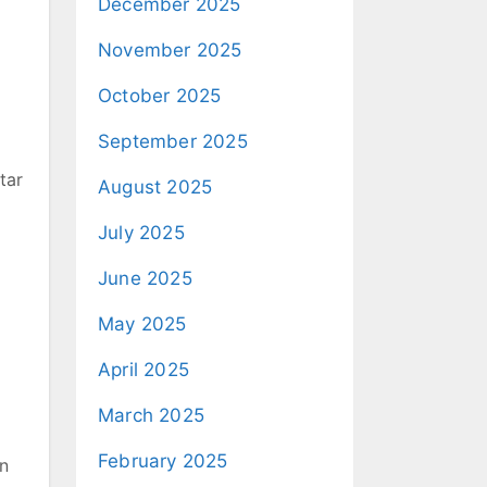
December 2025
November 2025
October 2025
September 2025
tar
August 2025
July 2025
June 2025
May 2025
April 2025
March 2025
February 2025
an