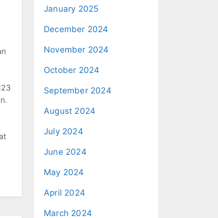
January 2025
December 2024
November 2024
an
October 2024
123
September 2024
n.
August 2024
July 2024
at
June 2024
May 2024
April 2024
March 2024