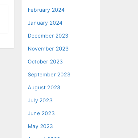
February 2024
January 2024
December 2023
November 2023
October 2023
September 2023
August 2023
July 2023
June 2023
May 2023