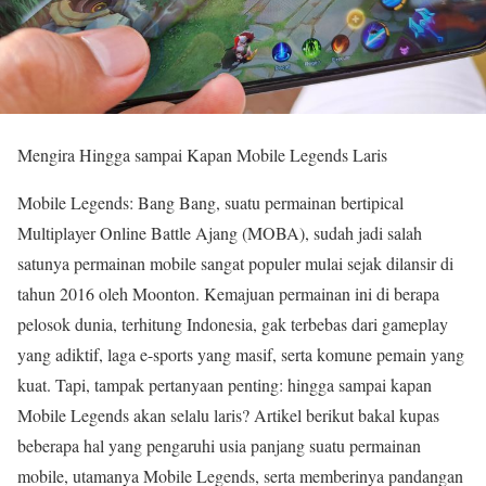
Mengira Hingga sampai Kapan Mobile Legends Laris
Mobile Legends: Bang Bang, suatu permainan bertipical
Multiplayer Online Battle Ajang (MOBA), sudah jadi salah
satunya permainan mobile sangat populer mulai sejak dilansir di
tahun 2016 oleh Moonton. Kemajuan permainan ini di berapa
pelosok dunia, terhitung Indonesia, gak terbebas dari gameplay
yang adiktif, laga e-sports yang masif, serta komune pemain yang
kuat. Tapi, tampak pertanyaan penting: hingga sampai kapan
Mobile Legends akan selalu laris? Artikel berikut bakal kupas
beberapa hal yang pengaruhi usia panjang suatu permainan
mobile, utamanya Mobile Legends, serta memberinya pandangan