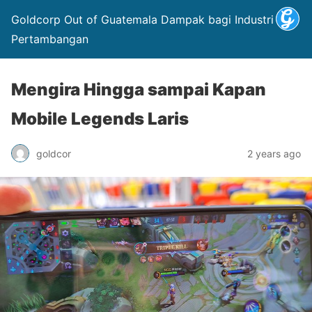
Goldcorp Out of Guatemala Dampak bagi Industri
Pertambangan
Mengira Hingga sampai Kapan
Mobile Legends Laris
goldcor
2 years ago