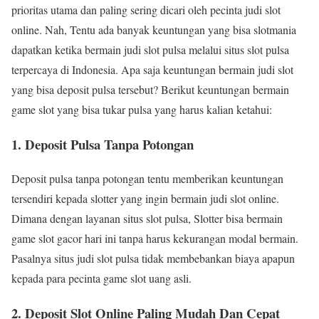
prioritas utama dan paling sering dicari oleh pecinta judi slot
online. Nah, Tentu ada banyak keuntungan yang bisa slotmania
dapatkan ketika bermain judi slot pulsa melalui situs slot pulsa
terpercaya di Indonesia. Apa saja keuntungan bermain judi slot
yang bisa deposit pulsa tersebut? Berikut keuntungan bermain
game slot yang bisa tukar pulsa yang harus kalian ketahui:
1. Deposit Pulsa Tanpa Potongan
Deposit pulsa tanpa potongan tentu memberikan keuntungan
tersendiri kepada slotter yang ingin bermain judi slot online.
Dimana dengan layanan situs slot pulsa, Slotter bisa bermain
game slot gacor hari ini tanpa harus kekurangan modal bermain.
Pasalnya situs judi slot pulsa tidak membebankan biaya apapun
kepada para pecinta game slot uang asli.
2. Deposit Slot Online Paling Mudah Dan Cepat