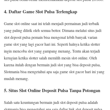
4. Daftar Game Slot Pulsa Terlengkap
Game slot online saat ini telah menjadi permainan judi terbaik
yang paling dilirik oleh semua bettor. Dimana melalui situs judi
slot deposit pulsa pemain bisa mengenal lebih banyak varian
game slot yang lagi gacor hari ini. Seperti halnya ketika slotter
ingin mencoba slot yang gampang menang, Tentu akan terjadi
kerugian ketika slotter salah memilih mesin slot online. Oleh
karena itulah dengan bermain judi slot yang bisa deposit pulsa,
Slotmania bisa mengetahui apa saja game slot gacor hari ini yang
mudah menang.
5. Situs Slot Online Deposit Pulsa Tanpa Potongan
Salah satu keuntungan bermain judi slot deposit pulsa adalah
slotmania bisa mengetahui apa saja daftar link slot deposit pulsa.