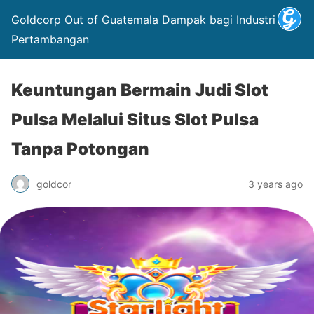
Goldcorp Out of Guatemala Dampak bagi Industri
Pertambangan
Keuntungan Bermain Judi Slot
Pulsa Melalui Situs Slot Pulsa
Tanpa Potongan
goldcor
3 years ago