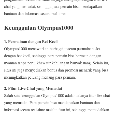
chat yang memadai, sehingga para pemain bisa mendapatkan
bantuan dan informasi secara real-time.
Keunggulan Olympus1000
1. Permainan dengan Bet Kecil
Olympus1000 menawarkan berbagai macam permainan slot
dengan bet kecil, sehingga para pemain bisa bermain dengan
nyaman tanpa perlu khawatir kehilangan banyak uang. Selain itu,
situs ini juga menyediakan bonus dan promosi menarik yang bisa
meningkatkan peluang menang para pemain.
2. Fitur Live Chat yang Memadai
Salah satu keunggulan Olympus1000 adalah adanya fitur live chat
yang memadai. Para pemain bisa mendapatkan bantuan dan
informasi secara real-time melalui fitur ini, sehingga memudahkan