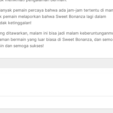
 Banyak pemain percaya bahwa ada jam-jam tertentu di ma
yak pemain melaporkan bahwa Sweet Bonanza lagi dalam
idak ketinggalan!
g ditawarkan, malam ini bisa jadi malam keberuntunganm
aman bermain yang luar biasa di Sweet Bonanza, dan sem
in dan semoga sukses!