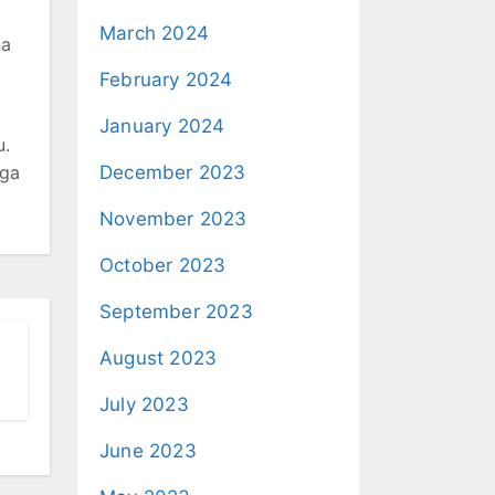
March 2024
na
February 2024
January 2024
u.
oga
December 2023
November 2023
October 2023
September 2023
August 2023
July 2023
June 2023