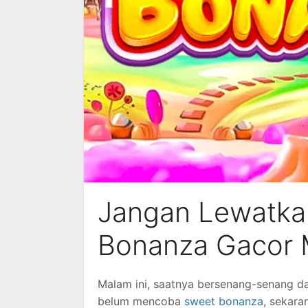
Jangan Lewatkan
Bonanza Gacor 
Malam ini, saatnya bersenang-senang da
belum mencoba
sweet bonanza
, sekara