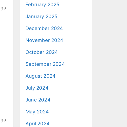
February 2025
uga
January 2025
n
December 2024
November 2024
October 2024
September 2024
August 2024
July 2024
June 2024
May 2024
uga
April 2024