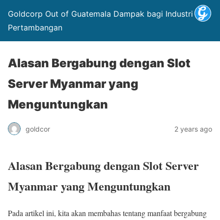
Goldcorp Out of Guatemala Dampak bagi Industri
Pertambangan
Alasan Bergabung dengan Slot
Server Myanmar yang
Menguntungkan
goldcor
2 years ago
Alasan Bergabung dengan Slot Server
Myanmar yang Menguntungkan
Pada artikel ini, kita akan membahas tentang manfaat bergabung